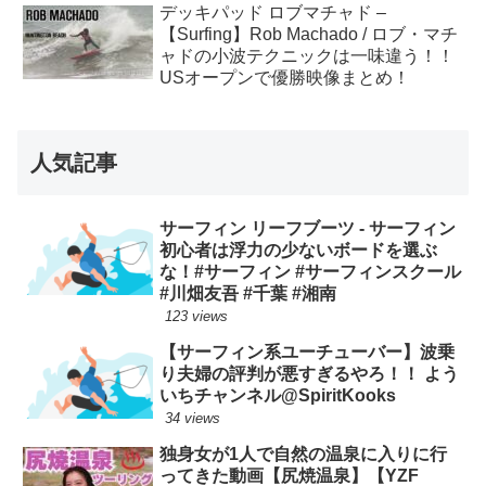
デッキパッド ロブマチャド –
【Surfing】Rob Machado / ロブ・マチ
ャドの小波テクニックは一味違う！！
USオープンで優勝映像まとめ！
人気記事
サーフィン リーフブーツ - サーフィン
初心者は浮力の少ないボードを選ぶ
な！#サーフィン #サーフィンスクール
#川畑友吾 #千葉 #湘南
123 views
【サーフィン系ユーチューバー】波乗
り夫婦の評判が悪すぎるやろ！！ よう
いちチャンネル@SpiritKooks
34 views
独身女が1人で自然の温泉に入りに行
ってきた動画【尻焼温泉】【YZF