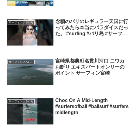
QuiksilverProGoldCoast
念願のバリのレギュラー天国に行
サーフィンいろいろ
ってみたら本当にパラダイスだっ
た。 #surfing #バリ島 #サーフト
リップ SasuraiSurfTV
宮崎県都農町名貫川河口 ニワカ
サーフィンいろいろ
お断り エキスパートオンリーの
ポイント サーフィン宮崎
Choc On A Mid-Length
サーフィンいろいろ
#surfersofbali #balisurf #surfers
midlength