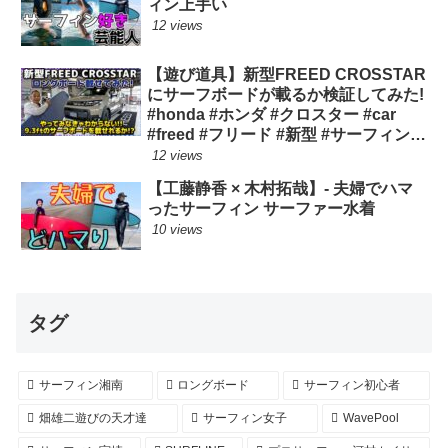
ィン上手い
12 views
【遊び道具】新型FREED CROSSTAR
にサーフボードが載るか検証してみた!
#honda #ホンダ #クロスター #car
#freed #フリード #新型 #サーフィン
ロングボード
12 views
【工藤静香 × 木村拓哉】- 夫婦でハマ
ったサーフィン サーファー水着
10 views
タグ
サーフィン湘南
ロングボード
サーフィン初心者
畑雄二遊びの天才達
サーフィン女子
WavePool