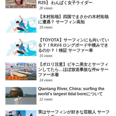
R25】 わんぱく女子ライダー
20 views
【木村拓哉】四国でまさかの木村拓哉
に遭遇？ サーフィン高知
19 views
【TOYOTA】サーフィンにも向いてい
る？！RAV4 ロングボード中積みでき
るのか？！検証 サーファー車
15 views
【ポロリ注意】ビキニ美女とサーフィ
ンしてたら…ほぼ放送事故な件w サー
ファー水着
14 views
Qiantang River, China: surfing the
world's largest tidal boreについて
12 views
実はサーフィンが好きな芸能人 サーフ