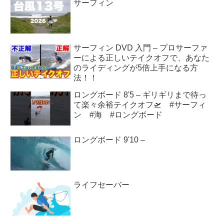
サーフィン
サーフィン DVD 入門 – プロサーファ
ーによる正しいテイクオフで、あなた
のライディングが5倍上手になる方
法！！
ロングボード 8'5 – ギリギリまで待っ
て楽々余裕テイクオフ🛫 #サーフィ
ン #海 #ロングボード
ロングボード 9'10 –
ライフセーバー