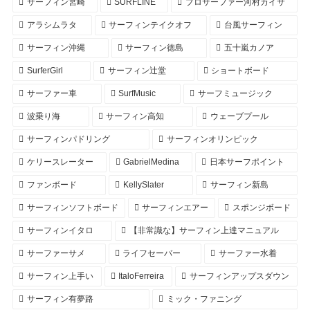
サーフィン宮崎
SURFLINE
プロサーファー河村カイサ
アラシムラタ
サーフィンテイクオフ
台風サーフィン
サーフィン沖縄
サーフィン徳島
五十嵐カノア
SurferGirl
サーフィン辻堂
ショートボード
サーファー車
SurfMusic
サーフミュージック
波乗り海
サーフィン高知
ウェーブプール
サーフィンパドリング
サーフィンオリンピック
ケリースレーター
GabrielMedina
日本サーフポイント
ファンボード
KellySlater
サーフィン新島
サーフィンソフトボード
サーフィンエアー
スポンジボード
サーフィンイタロ
【非常識な】サーフィン上達マニュアル
サーファーサメ
ライフセーバー
サーファー水着
サーフィン上手い
ItaloFerreira
サーフィンアップスダウン
サーフィン有夢路
ミック・ファニング