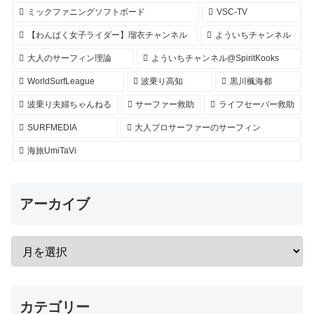
ミックファニングソフトボード
VSC-TV
【わんぱく女子ライダー】瑠衣チャンネル
よういちチャンネル
大人のサーフィン理論
よういちチャンネル@SpiritKooks
WorldSurfLeague
波乗り高知
黒川楓海都
波乗り夫婦ちゃんねる
サーファー救助
ライフセーバー救助
SURFMEDIA
大人プロサーファーのサーフィン
海旅UmiTaVi
アーカイブ
カテゴリー