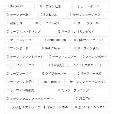
SurferGirl
サーフィン辻堂
ショートボード
サーファー車
SurfMusic
サーフミュージック
波乗り海
サーフィン高知
ウェーブプール
サーフィンパドリング
サーフィンオリンピック
ケリースレーター
GabrielMedina
日本サーフポイント
ファンボード
KellySlater
サーフィン新島
サーフィンソフトボード
サーフィンエアー
スポンジボード
サーフィンイタロ
【非常識な】サーフィン上達マニュアル
サーファーサメ
ライフセーバー
サーファー水着
サーフィン上手い
ItaloFerreira
サーフィンアップスダウン
サーフィン有夢路
ミック・ファニング
ミックファニングソフトボード
VSC-TV
【わんぱく女子ライダー】瑠衣チャンネル
よういちチャンネル