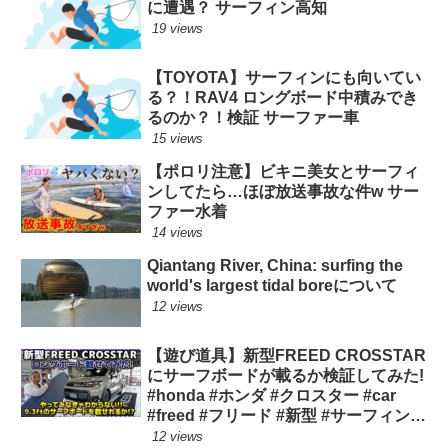
に遭遇？ サーフィン高知
19 views
【TOYOTA】サーフィンにも向いてい
る？！RAV4 ロングボード中積みでき
るのか？！検証 サーファー車
15 views
【ポロリ注意】ビキニ美女とサーフィ
ンしてたら…ほぼ放送事故な件w サー
ファー水着
14 views
Qiantang River, China: surfing the
world's largest tidal boreについて
12 views
【遊び道具】新型FREED CROSSTAR
にサーフボードが載るか検証してみた!
#honda #ホンダ #クロスター #car
#freed #フリード #新型 #サーフィン
ロングボード
12 views