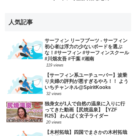
人気記事
サーフィン リーフブーツ - サーフィン
初心者は浮力の少ないボードを選ぶ
な！#サーフィン #サーフィンスクール
#川畑友吾 #千葉 #湘南
119 views
【サーフィン系ユーチューバー】波乗
り夫婦の評判が悪すぎるやろ！！ よう
いちチャンネル@SpiritKooks
32 views
独身女が1人で自然の温泉に入りに行
ってきた動画【尻焼温泉】【YZF
R25】 わんぱく女子ライダー
20 views
【木村拓哉】四国でまさかの木村拓哉