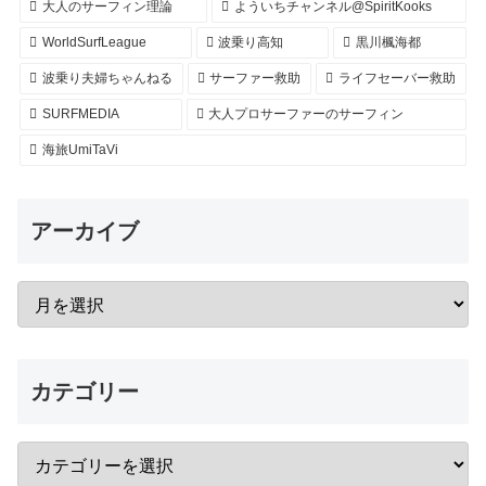
大人のサーフィン理論
よういちチャンネル@SpiritKooks
WorldSurfLeague
波乗り高知
黒川楓海都
波乗り夫婦ちゃんねる
サーファー救助
ライフセーバー救助
SURFMEDIA
大人プロサーファーのサーフィン
海旅UmiTaVi
アーカイブ
カテゴリー