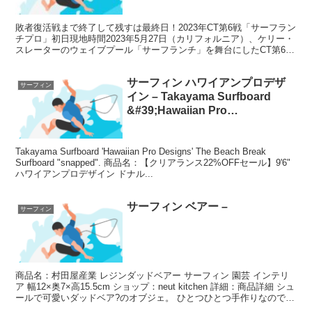
敗者復活戦まで終了して残すは最終日！2023年CT第6戦「サーフラン
チプロ」初日現地時間2023年5月27日（カリフォルニア）、ケリー・
スレーターのウェイブプール「サーフランチ」を舞台にしたCT第6戦
「Surf Ranch Pro」が開幕。...
サーフィン ハワイアンプロデザ
サーフィン
イン – Takayama Surfboard
&#39;Hawaiian Pro
Designs&#39; The Beach Break
Surfboard
Takayama Surfboard 'Hawaiian Pro Designs' The Beach Break
&quot;snapped&quot;.
Surfboard "snapped". 商品名：【クリアランス22%OFFセール】9'6"
ハワイアンプロデザイン ドナル...
サーフィン ベアー –
サーフィン
商品名：村田屋産業 レジンダッドベアー サーフィン 園芸 インテリ
ア 幅12×奥7×高15.5cm ショップ：neut kitchen 詳細：商品詳細 シュ
ールで可愛いダッドベア?のオブジェ。 ひとつひとつ手作りなので、
個体差があります。 ...