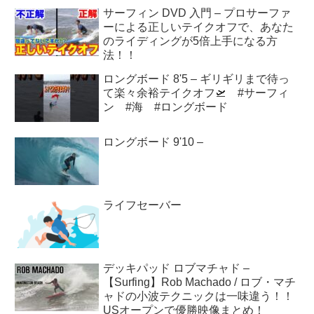
サーフィン DVD 入門 – プロサーファ
ーによる正しいテイクオフで、あなた
のライディングが5倍上手になる方
法！！
ロングボード 8'5 – ギリギリまで待っ
て楽々余裕テイクオフ🛫 #サーフィ
ン #海 #ロングボード
ロングボード 9'10 –
ライフセーバー
デッキパッド ロブマチャド –
【Surfing】Rob Machado / ロブ・マチ
ャドの小波テクニックは一味違う！！
USオープンで優勝映像まとめ！