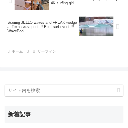
4K surfing girl
Scoring JELLO waves and FREAK wedge
at Texas wavepool !!! Best surf event !!!
WavePool
ホーム
サーフィン
新着記事