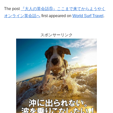
The post
『大人の英会話⑤』ここまで来てからようやく
オンライン英会話へ
first appeared on
World Surf Travel
.
スポンサーリンク