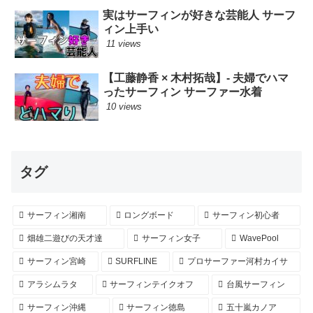
実はサーフィンが好きな芸能人 サーフ
ィン上手い
11 views
【工藤静香 × 木村拓哉】- 夫婦でハマ
ったサーフィン サーファー水着
10 views
タグ
サーフィン湘南
ロングボード
サーフィン初心者
畑雄二遊びの天才達
サーフィン女子
WavePool
サーフィン宮崎
SURFLINE
プロサーファー河村カイサ
アラシムラタ
サーフィンテイクオフ
台風サーフィン
サーフィン沖縄
サーフィン徳島
五十嵐カノア