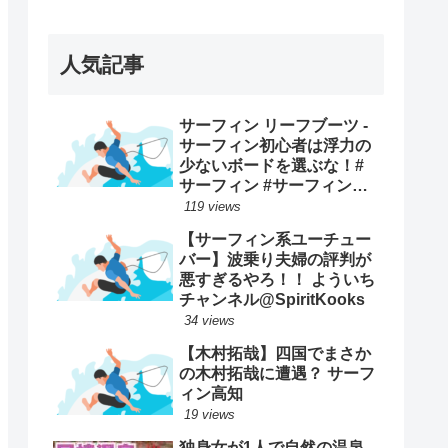
ープンで優勝映像まとめ！
人気記事
サーフィン リーフブーツ -
サーフィン初心者は浮力の
少ないボードを選ぶな！#
サーフィン #サーフィンス
クール #川畑友吾 #千葉 #湘
119 views
南
【サーフィン系ユーチュー
バー】波乗り夫婦の評判が
悪すぎるやろ！！ よういち
チャンネル@SpiritKooks
34 views
【木村拓哉】四国でまさか
の木村拓哉に遭遇？ サーフ
ィン高知
19 views
独身女が1人で自然の温泉