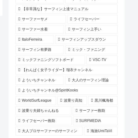
【非常識な】サーフィン上達マニュアル
サーファーサメ
ライフセーバー
サーファー水着
サーフィン上手い
ItaloFerreira
サーフィンアップスダウン
サーフィン有夢路
ミック・ファニング
ミックファニングソフトボード
VSC-TV
【わんぱく女子ライダー】瑠衣チャンネル
よういちチャンネル
大人のサーフィン理論
よういちチャンネル@SpiritKooks
WorldSurfLeague
波乗り高知
黒川楓海都
波乗り夫婦ちゃんねる
サーファー救助
ライフセーバー救助
SURFMEDIA
大人プロサーファーのサーフィン
海旅UmiTaVi