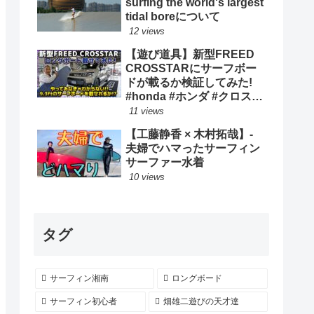
surfing the world's largest
tidal boreについて
12 views
【遊び道具】新型FREED
CROSSTARにサーフボー
ドが載るか検証してみた!
#honda #ホンダ #クロスタ
ー #car #freed #フリード #
11 views
新型 #サーフィン ロングボ
【工藤静香 × 木村拓哉】-
ード
夫婦でハマったサーフィン
サーファー水着
10 views
タグ
サーフィン湘南
ロングボード
サーフィン初心者
畑雄二遊びの天才達