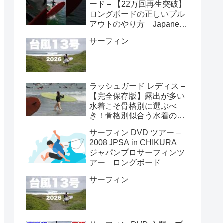
ード – 【22万回再生突破】
ロングボードの正しいプル
アウトのやり方 Japanese
longboarder #サーフィン #
サーフィン
ロングボード #shorts
ラッシュガード レディス –
【完全保存版】露出が多い
水着こそ骨格別に選ぶべ
き！骨格別似合う水着の選
び方👙
サーフィン DVD ツアー –
2008 JPSA in CHIKURA
ジャパンプロサーフィンツ
アー ロングボード
サーフィン