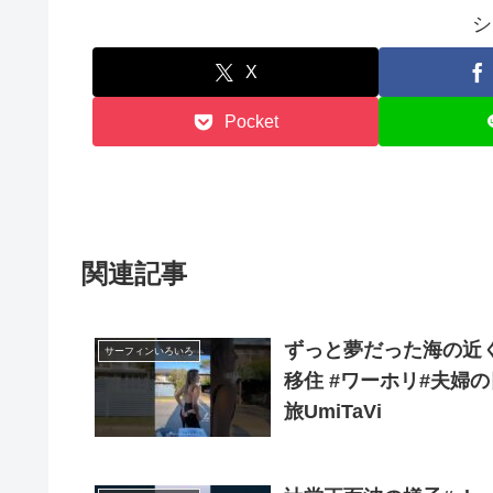
シ
X
Pocket
関連記事
ずっと夢だった海の近くに
サーフィンいろいろ
移住 #ワーホリ#夫婦の
旅UmiTaVi