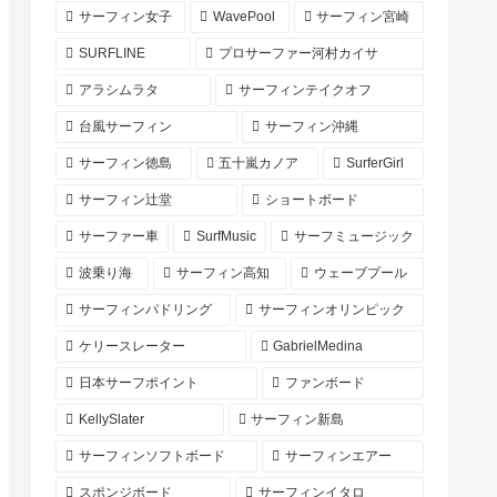
サーフィン女子
WavePool
サーフィン宮崎
SURFLINE
プロサーファー河村カイサ
アラシムラタ
サーフィンテイクオフ
台風サーフィン
サーフィン沖縄
サーフィン徳島
五十嵐カノア
SurferGirl
サーフィン辻堂
ショートボード
サーファー車
SurfMusic
サーフミュージック
波乗り海
サーフィン高知
ウェーブプール
サーフィンパドリング
サーフィンオリンピック
ケリースレーター
GabrielMedina
日本サーフポイント
ファンボード
KellySlater
サーフィン新島
サーフィンソフトボード
サーフィンエアー
スポンジボード
サーフィンイタロ