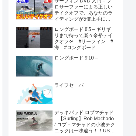
サーフィン DVD 入門 – プ
ロサーファーによる正しい
テイクオフで、あなたのラ
イディングが5倍上手にな
る方法！！
ロングボード 8'5 – ギリギ
リまで待って楽々余裕テイ
クオフ🛫 #サーフィン #
海 #ロングボード
ロングボード 9'10 –
ライフセーバー
デッキパッド ロブマチャド
– 【Surfing】Rob Machado
/ ロブ・マチャドの小波テク
ニックは一味違う！！USオ