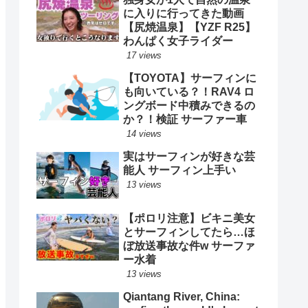
に入りに行ってきた動画
【尻焼温泉】【YZF R25】
わんぱく女子ライダー
17 views
【TOYOTA】サーフィンに
も向いている？！RAV4 ロ
ングボード中積みできるの
か？！検証 サーファー車
14 views
実はサーフィンが好きな芸
能人 サーフィン上手い
13 views
【ポロリ注意】ビキニ美女
とサーフィンしてたら…ほ
ぼ放送事故な件w サーファ
ー水着
13 views
Qiantang River, China: