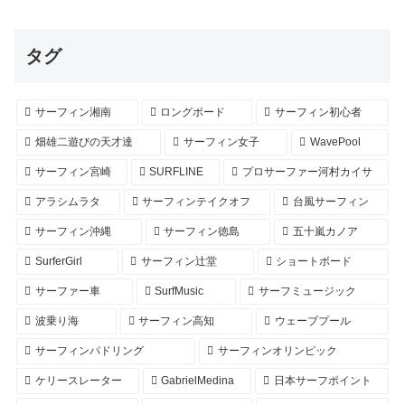
タグ
サーフィン湘南
ロングボード
サーフィン初心者
畑雄二遊びの天才達
サーフィン女子
WavePool
サーフィン宮崎
SURFLINE
プロサーファー河村カイサ
アラシムラタ
サーフィンテイクオフ
台風サーフィン
サーフィン沖縄
サーフィン徳島
五十嵐カノア
SurferGirl
サーフィン辻堂
ショートボード
サーファー車
SurfMusic
サーフミュージック
波乗り海
サーフィン高知
ウェーブプール
サーフィンパドリング
サーフィンオリンピック
ケリースレーター
GabrielMedina
日本サーフポイント