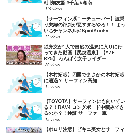
#川畑友吾 #千葉 #湘南
119 views
【サーフィン系ユーチューバー】波乗
り夫婦の評判が悪すぎるやろ！！ よう
いちチャンネル@SpiritKooks
32 views
独身女が1人で自然の温泉に入りに行
ってきた動画【尻焼温泉】【YZF
R25】 わんぱく女子ライダー
20 views
【木村拓哉】四国でまさかの木村拓哉
に遭遇？ サーフィン高知
19 views
【TOYOTA】サーフィンにも向いてい
る？！RAV4 ロングボード中積みでき
るのか？！検証 サーファー車
15 views
【ポロリ注意】ビキニ美女とサーフィ