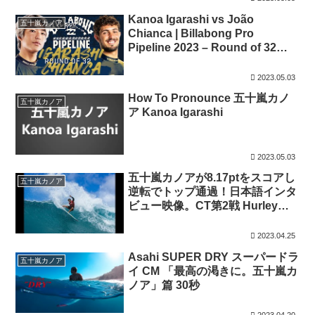
Kanoa Igarashi vs João
五十嵐カノア
Chianca | Billabong Pro
Pipeline 2023 – Round of 32
Heat Replay
2023.05.03
How To Pronounce 五十嵐カノ
五十嵐カノア
ア Kanoa Igarashi
2023.05.03
五十嵐カノアが8.17ptをスコアし
五十嵐カノア
逆転でトップ通過！日本語インタ
ビュー映像。CT第2戦 Hurley
Pro Sunset Beach
2023.04.25
Asahi SUPER DRY スーパードラ
五十嵐カノア
イ CM 「最高の渇きに。五十嵐カ
ノア」篇 30秒
2023.04.20