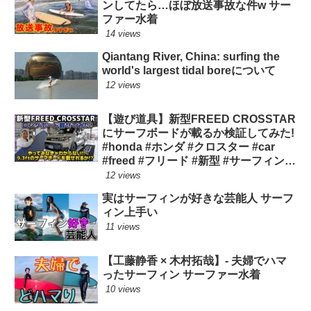
ンしてたら…ほぼ放送事故な件w サー
ファー水着
14 views
Qiantang River, China: surfing the
world's largest tidal boreについて
12 views
【遊び道具】新型FREED CROSSTAR
にサーフボードが載るか検証してみた!
#honda #ホンダ #クロスター #car
#freed #フリード #新型 #サーフィン
ロングボード
12 views
実はサーフィンが好きな芸能人 サーフ
ィン上手い
11 views
【工藤静香 × 木村拓哉】- 夫婦でハマ
ったサーフィン サーファー水着
10 views