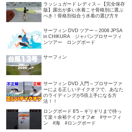
ラッシュガード レディス – 【完全保存
版】露出が多い水着こそ骨格別に選ぶ
べき！骨格別似合う水着の選び方👙
サーフィン DVD ツアー – 2008 JPSA
in CHIKURA ジャパンプロサーフィ
ンツアー ロングボード
サーフィン
サーフィン DVD 入門 – プロサーファ
ーによる正しいテイクオフで、あなた
のライディングが5倍上手になる方
法！！
ロングボード 8'5 – ギリギリまで待っ
て楽々余裕テイクオフ🛫 #サーフィ
ン #海 #ロングボード