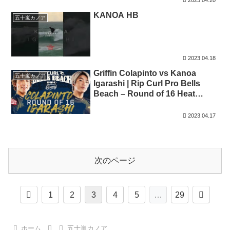
KANOA HB
五十嵐カノア
2023.04.18
Griffin Colapinto vs Kanoa
五十嵐カノア
Igarashi | Rip Curl Pro Bells
Beach – Round of 16 Heat
Replay
2023.04.17
次のページ
前
次
1
2
3
4
5
…
29
へ
へ
ホーム
五十嵐カノア