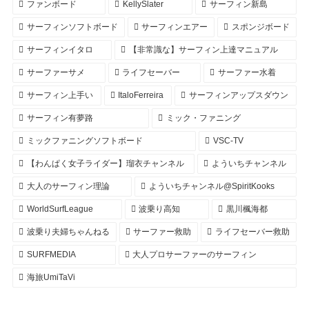
ファンボード
KellySlater
サーフィン新島
サーフィンソフトボード
サーフィンエアー
スポンジボード
サーフィンイタロ
【非常識な】サーフィン上達マニュアル
サーファーサメ
ライフセーバー
サーファー水着
サーフィン上手い
ItaloFerreira
サーフィンアップスダウン
サーフィン有夢路
ミック・ファニング
ミックファニングソフトボード
VSC-TV
【わんぱく女子ライダー】瑠衣チャンネル
よういちチャンネル
大人のサーフィン理論
よういちチャンネル@SpiritKooks
WorldSurfLeague
波乗り高知
黒川楓海都
波乗り夫婦ちゃんねる
サーファー救助
ライフセーバー救助
SURFMEDIA
大人プロサーファーのサーフィン
海旅UmiTaVi