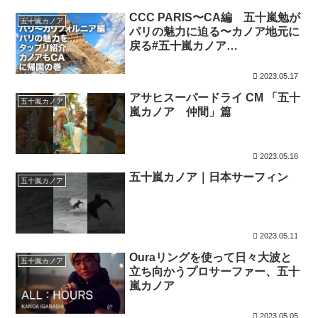
CCC PARIS〜CA編 五十嵐勉が
五十嵐カノア
パリの魅力に迫る〜カノア地元に
戻る#五十嵐カノア
#KANOAIGARSSHI #gokanoa #
サーフィン #パリ#フランス
2023.05.17
アサヒスーパードライ CM 「五十
五十嵐カノア
嵐カノア 仲間」篇
2023.05.16
五十嵐カノア｜日本サーフィン
五十嵐カノア
2023.05.11
Ouraリングを使って日々大波と
五十嵐カノア
立ち向かうプロサーファー、五十
嵐カノア
2023.05.05