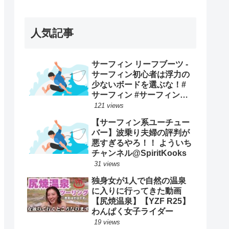
ープンで優勝映像まとめ！
人気記事
サーフィン リーフブーツ -
サーフィン初心者は浮力の
少ないボードを選ぶな！#
サーフィン #サーフィンス
クール #川畑友吾 #千葉 #湘
121 views
南
【サーフィン系ユーチュー
バー】波乗り夫婦の評判が
悪すぎるやろ！！ よういち
チャンネル@SpiritKooks
31 views
独身女が1人で自然の温泉
に入りに行ってきた動画
【尻焼温泉】【YZF R25】
わんぱく女子ライダー
19 views