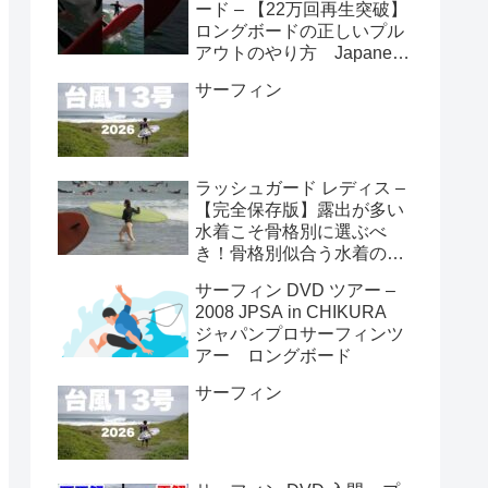
ード – 【22万回再生突破】
ロングボードの正しいプル
アウトのやり方 Japanese
longboarder #サーフィン #
サーフィン
ロングボード #shorts
ラッシュガード レディス –
【完全保存版】露出が多い
水着こそ骨格別に選ぶべ
き！骨格別似合う水着の選
び方👙
サーフィン DVD ツアー –
2008 JPSA in CHIKURA
ジャパンプロサーフィンツ
アー ロングボード
サーフィン