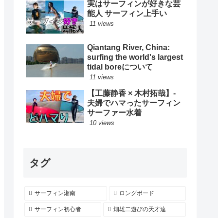
実はサーフィンが好きな芸
ード
能人 サーフィン上手い
11 views
Qiantang River, China:
surfing the world's largest
tidal boreについて
11 views
【工藤静香 × 木村拓哉】-
夫婦でハマったサーフィン
サーファー水着
10 views
タグ
サーフィン湘南
ロングボード
サーフィン初心者
畑雄二遊びの天才達