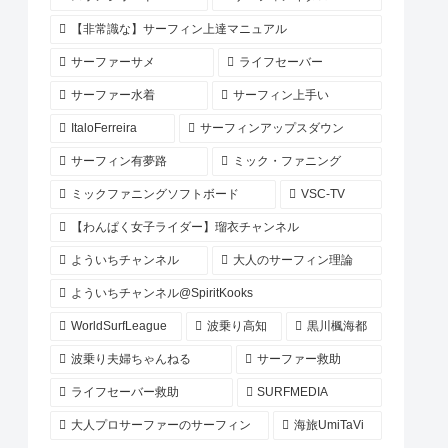
【非常識な】サーフィン上達マニュアル
サーファーサメ
ライフセーバー
サーファー水着
サーフィン上手い
ItaloFerreira
サーフィンアップスダウン
サーフィン有夢路
ミック・ファニング
ミックファニングソフトボード
VSC-TV
【わんぱく女子ライダー】瑠衣チャンネル
よういちチャンネル
大人のサーフィン理論
よういちチャンネル@SpiritKooks
WorldSurfLeague
波乗り高知
黒川楓海都
波乗り夫婦ちゃんねる
サーファー救助
ライフセーバー救助
SURFMEDIA
大人プロサーファーのサーフィン
海旅UmiTaVi