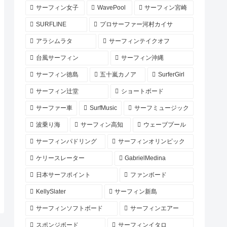
サーフィン女子
WavePool
サーフィン宮崎
SURFLINE
プロサーファー河村カイサ
アラシムラタ
サーフィンテイクオフ
台風サーフィン
サーフィン沖縄
サーフィン徳島
五十嵐カノア
SurferGirl
サーフィン辻堂
ショートボード
サーファー車
SurfMusic
サーフミュージック
波乗り海
サーフィン高知
ウェーブプール
サーフィンパドリング
サーフィンオリンピック
ケリースレーター
GabrielMedina
日本サーフポイント
ファンボード
KellySlater
サーフィン新島
サーフィンソフトボード
サーフィンエアー
スポンジボード
サーフィンイタロ