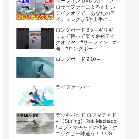
サーフィン DVD 入門 – プ
ロサーファーによる正しい
テイクオフで、あなたのラ
イディングが5倍上手にな
る方法！！
ロングボード 8'5 – ギリギ
リまで待って楽々余裕テイ
クオフ🛫 #サーフィン #
海 #ロングボード
ロングボード 9'10 –
ライフセーバー
デッキパッド ロブマチャド
– 【Surfing】Rob Machado
/ ロブ・マチャドの小波テク
ニックは一味違う！！USオ