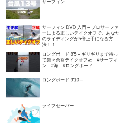
サーフィン
サーフィン DVD 入門 – プロサーファ
ーによる正しいテイクオフで、あなた
のライディングが5倍上手になる方
法！！
ロングボード 8'5 – ギリギリまで待っ
て楽々余裕テイクオフ🛫 #サーフィ
ン #海 #ロングボード
ロングボード 9'10 –
ライフセーバー