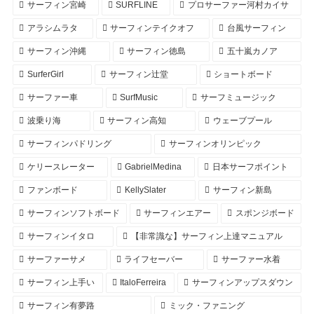
サーフィン宮崎
SURFLINE
プロサーファー河村カイサ
アラシムラタ
サーフィンテイクオフ
台風サーフィン
サーフィン沖縄
サーフィン徳島
五十嵐カノア
SurferGirl
サーフィン辻堂
ショートボード
サーファー車
SurfMusic
サーフミュージック
波乗り海
サーフィン高知
ウェーブプール
サーフィンパドリング
サーフィンオリンピック
ケリースレーター
GabrielMedina
日本サーフポイント
ファンボード
KellySlater
サーフィン新島
サーフィンソフトボード
サーフィンエアー
スポンジボード
サーフィンイタロ
【非常識な】サーフィン上達マニュアル
サーファーサメ
ライフセーバー
サーファー水着
サーフィン上手い
ItaloFerreira
サーフィンアップスダウン
サーフィン有夢路
ミック・ファニング