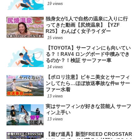
19 views
独身女が1人で自然の温泉に入りに行
ってきた動画【尻焼温泉】【YZF
R25】 わんぱく女子ライダー
15 views
【TOYOTA】サーフィンにも向いてい
る？！RAV4 ロングボード中積みでき
るのか？！検証 サーファー車
14 views
【ポロリ注意】ビキニ美女とサーフィ
ンしてたら…ほぼ放送事故な件w サー
ファー水着
13 views
実はサーフィンが好きな芸能人 サーフ
ィン上手い
13 views
【遊び道具】新型FREED CROSSTAR