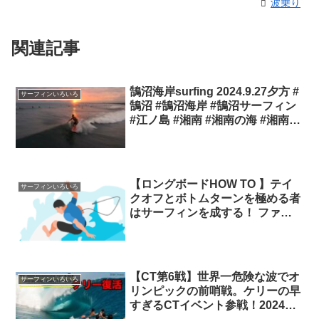
波乗り
関連記事
鵠沼海岸surfing 2024.9.27夕方 #
サーフィンいろいろ
鵠沼 #鵠沼海岸 #鵠沼サーフィン
#江ノ島 #湘南 #湘南の海 #湘南海
岸 #サーフィン #surfing #sea
#enjoy #waves サーフィン湘南
【ロングボードHOW TO 】テイ
サーフィンいろいろ
クオフとボトムターンを極める者
はサーフィンを成する！ ファン
ボード テクニック
【CT第6戦】世界一危険な波でオ
サーフィンいろいろ
リンピックの前哨戦。ケリーの早
すぎるCTイベント参戦！2024資