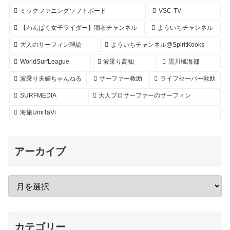
ミックファニングソフトボード
VSC-TV
【わんぱく女子ライダー】瑠衣チャンネル
よういちチャンネル
大人のサーフィン理論
よういちチャンネル@SpiritKooks
WorldSurfLeague
波乗り高知
黒川楓海都
波乗り夫婦ちゃんねる
サーファー救助
ライフセーバー救助
SURFMEDIA
大人プロサーファーのサーフィン
海旅UmiTaVi
アーカイブ
カテゴリー