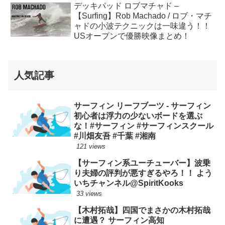
デッキパッド ロブマチャド –
【Surfing】Rob Machado / ロブ・マチ
ャドの小波テクニックは一味違う！！
USオープンで優勝映像まとめ！
人気記事
サーフィン リーフブーツ - サーフィン
初心者は浮力の少ないボードを選ぶ
な！#サーフィン #サーフィンスクール
#川畑友吾 #千葉 #湘南
121 views
【サーフィン系ユーチューバー】波乗
り夫婦の評判が悪すぎるやろ！！ よう
いちチャンネル@SpiritKooks
33 views
【木村拓哉】四国でまさかの木村拓哉
に遭遇？ サーフィン高知