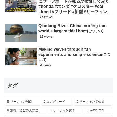
にサーフボードが載るか検証してみた!
#honda #ホンダ #クロスター #car
#freed #フリード #新型 #サーフィン
ロングボード
11 views
Qiantang River, China: surfing the
world's largest tidal boreについて
11 views
Making waves through fun
experiments and simple scienceにつ
いて
9 views
タグ
サーフィン湘南
ロングボード
サーフィン初心者
畑雄二遊びの天才達
サーフィン女子
WavePool