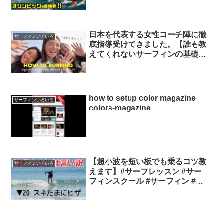
生堂タヒチ・プロを楽しく見る方
法 サーフィンオリンピック
日本を代表する女性コーチ陣に徹
サーフィンいろいろ
底指導受けてきました。【誰も教
えてくれないサーフィンの基礎
編】 SasuraiSurfTV
how to setup color magazine
サーフィンいろいろ
colors-magazine
【超小波を短い板でも乗るコツ教
サーフィンいろいろ
えます】#サーフレッスン #サー
フィンスクール #サーフィン #パ
ドリング #テイクオフ #小波 サー
フィンソフトボード