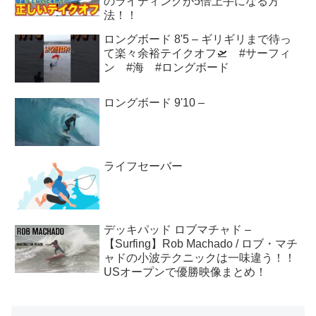
のライディングが5倍上手になる方
法！！
ロングボード 8'5 – ギリギリまで待っ
て楽々余裕テイクオフ🛫 #サーフィ
ン #海 #ロングボード
ロングボード 9'10 –
ライフセーバー
デッキパッド ロブマチャド –
【Surfing】Rob Machado / ロブ・マチ
ャドの小波テクニックは一味違う！！
USオープンで優勝映像まとめ！