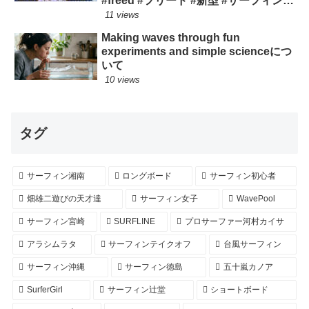
#freed #フリード #新型 #サーフィン
ロングボード
11 views
Making waves through fun
experiments and simple scienceにつ
いて
10 views
タグ
サーフィン湘南
ロングボード
サーフィン初心者
畑雄二遊びの天才達
サーフィン女子
WavePool
サーフィン宮崎
SURFLINE
プロサーファー河村カイサ
アラシムラタ
サーフィンテイクオフ
台風サーフィン
サーフィン沖縄
サーフィン徳島
五十嵐カノア
SurferGirl
サーフィン辻堂
ショートボード