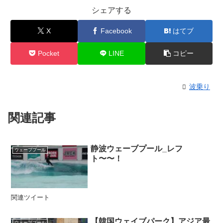
シェアする
X
Facebook
はてブ
Pocket
LINE
コピー
波乗り
関連記事
静波ウェーブプール_レフ
ウェーブプール
ト〜〜！
関連ツイート
【韓国ウェイブパーク】アジア最
ウェーブプール