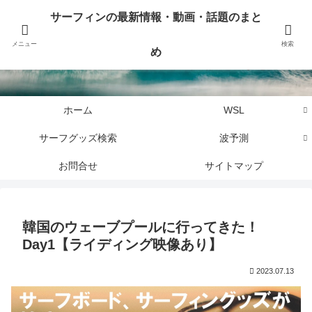
サーフィンに関するニュース・話題や最新情報を写真、画像、動画でまとめて
サーフィンの最新情報・動画・話題のまと
お届けします。
メニュー
検索
め
サーフィンの最新情報・動画・話題のまとめ
ホーム
WSL
サーフグッズ検索
波予測
お問合せ
サイトマップ
韓国のウェーブプールに行ってきた！
Day1【ライディング映像あり】
2023.07.13