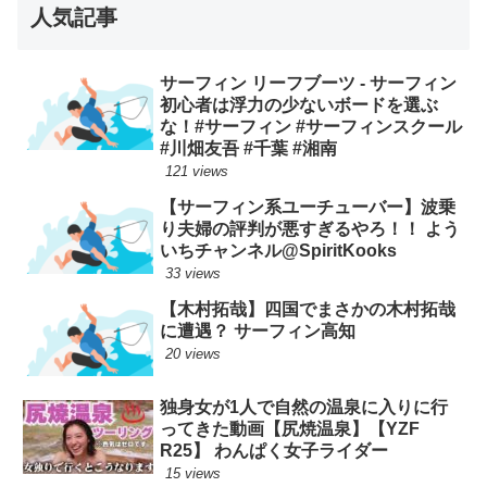
人気記事
サーフィン リーフブーツ - サーフィン
初心者は浮力の少ないボードを選ぶ
な！#サーフィン #サーフィンスクール
#川畑友吾 #千葉 #湘南
121 views
【サーフィン系ユーチューバー】波乗
り夫婦の評判が悪すぎるやろ！！ よう
いちチャンネル@SpiritKooks
33 views
【木村拓哉】四国でまさかの木村拓哉
に遭遇？ サーフィン高知
20 views
独身女が1人で自然の温泉に入りに行
ってきた動画【尻焼温泉】【YZF
R25】 わんぱく女子ライダー
15 views