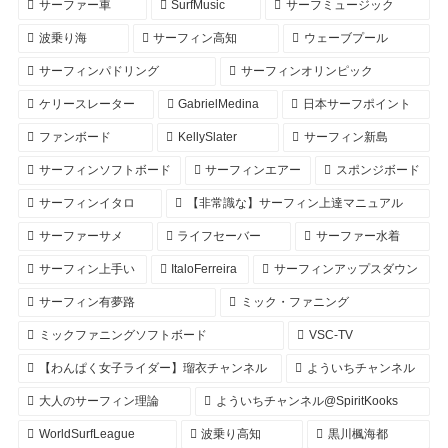
サーファー車
SurfMusic
サーフミュージック
波乗り海
サーフィン高知
ウェーブプール
サーフィンパドリング
サーフィンオリンピック
ケリースレーター
GabrielMedina
日本サーフポイント
ファンボード
KellySlater
サーフィン新島
サーフィンソフトボード
サーフィンエアー
スポンジボード
サーフィンイタロ
【非常識な】サーフィン上達マニュアル
サーファーサメ
ライフセーバー
サーファー水着
サーフィン上手い
ItaloFerreira
サーフィンアップスダウン
サーフィン有夢路
ミック・ファニング
ミックファニングソフトボード
VSC-TV
【わんぱく女子ライダー】瑠衣チャンネル
よういちチャンネル
大人のサーフィン理論
よういちチャンネル@SpiritKooks
WorldSurfLeague
波乗り高知
黒川楓海都