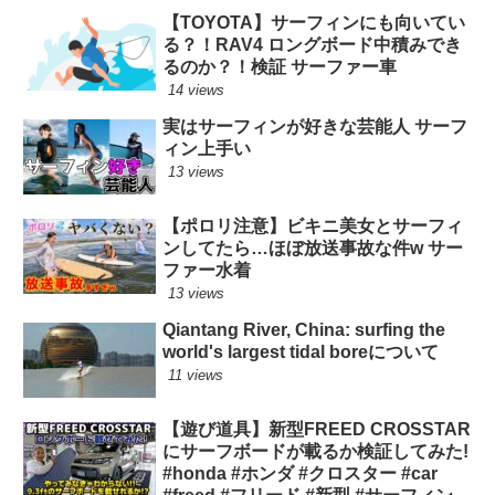
【TOYOTA】サーフィンにも向いてい
る？！RAV4 ロングボード中積みでき
るのか？！検証 サーファー車
14 views
実はサーフィンが好きな芸能人 サーフ
ィン上手い
13 views
【ポロリ注意】ビキニ美女とサーフィ
ンしてたら…ほぼ放送事故な件w サー
ファー水着
13 views
Qiantang River, China: surfing the
world's largest tidal boreについて
11 views
【遊び道具】新型FREED CROSSTAR
にサーフボードが載るか検証してみた!
#honda #ホンダ #クロスター #car