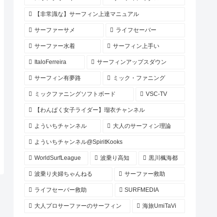
【非常識な】サーフィン上達マニュアル
サーファーサメ
ライフセーバー
サーファー水着
サーフィン上手い
ItaloFerreira
サーフィンアップスダウン
サーフィン有夢路
ミック・ファニング
ミックファニングソフトボード
VSC-TV
【わんぱく女子ライダー】瑠衣チャンネル
よういちチャンネル
大人のサーフィン理論
よういちチャンネル@SpiritKooks
WorldSurfLeague
波乗り高知
黒川楓海都
波乗り夫婦ちゃんねる
サーファー救助
ライフセーバー救助
SURFMEDIA
大人プロサーファーのサーフィン
海旅UmiTaVi