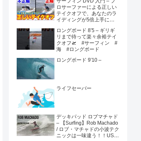
サーフィン DVD 入門 – プ
ロサーファーによる正しい
テイクオフで、あなたのラ
イディングが5倍上手にな
る方法！！
ロングボード 8'5 – ギリギ
リまで待って楽々余裕テイ
クオフ🛫 #サーフィン #
海 #ロングボード
ロングボード 9'10 –
ライフセーバー
デッキパッド ロブマチャド
– 【Surfing】Rob Machado
/ ロブ・マチャドの小波テク
ニックは一味違う！！USオ