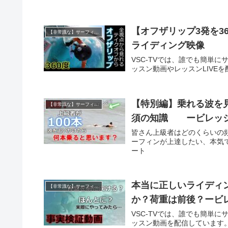
【オフザリップ3発を3
【非常識な】サーフィン上達マニュアル
ライディング映像
VSC-TVでは、誰でも簡単
ッスン動画やレッスンLIVEを配
【特別編】乗れる波を
【非常識な】サーフィン上達マニュアル
須の知識 ービレッ
皆さん上級者はどのくらいの
ーフィンが上達したい、本気で
ート
本当に正しいライディ
【非常識な】サーフィン上達マニュアル
か？荷重は前後？ービ
VSC-TVでは、誰でも簡単
ッスン動画を配信しています