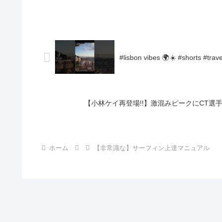
#lisbon vibes 🌍☀️ #shorts #trave
【小林ケイ再登場!!】激混みピークにCT選
ホーム
【非常識な】サーフィン上達マニュアル