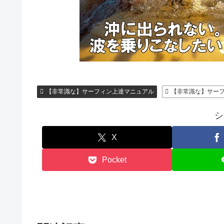
【非常識な】サーフィン上達マニュアル
【非常識な】サー
シ
X
Pocket