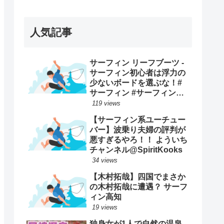
ープンで優勝映像まとめ！
人気記事
サーフィン リーフブーツ -
サーフィン初心者は浮力の
少ないボードを選ぶな！#
サーフィン #サーフィンス
クール #川畑友吾 #千葉 #湘
119 views
南
【サーフィン系ユーチュー
バー】波乗り夫婦の評判が
悪すぎるやろ！！ よういち
チャンネル@SpiritKooks
34 views
【木村拓哉】四国でまさか
の木村拓哉に遭遇？ サーフ
ィン高知
19 views
独身女が1人で自然の温泉