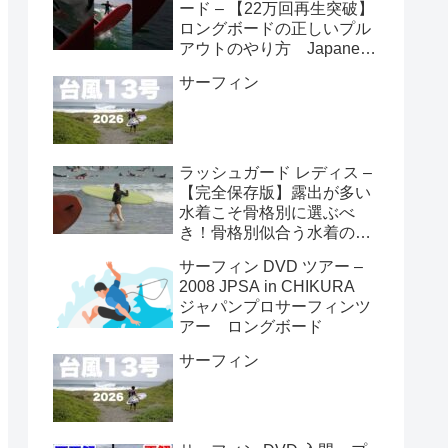
ード – 【22万回再生突破】
ロングボードの正しいプル
アウトのやり方 Japanese
longboarder #サーフィン #
サーフィン
ロングボード #shorts
ラッシュガード レディス –
【完全保存版】露出が多い
水着こそ骨格別に選ぶべ
き！骨格別似合う水着の選
び方👙
サーフィン DVD ツアー –
2008 JPSA in CHIKURA
ジャパンプロサーフィンツ
アー ロングボード
サーフィン