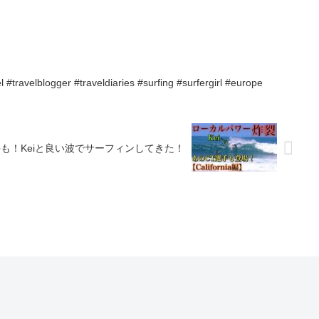
l #travelblogger #traveldiaries #surfing #surfergirl #europe
手も！Keiと良い波でサーフィンしてきた！