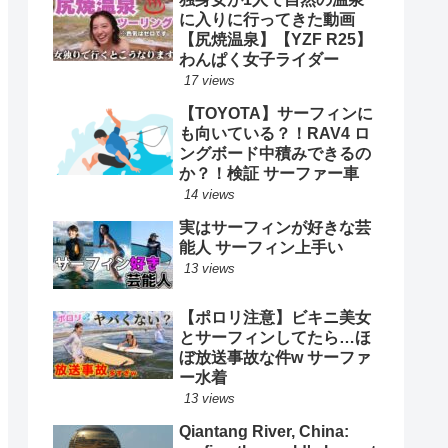
に入りに行ってきた動画
【尻焼温泉】【YZF R25】
わんぱく女子ライダー
17 views
【TOYOTA】サーフィンに
も向いている？！RAV4 ロ
ングボード中積みできるの
か？！検証 サーファー車
14 views
実はサーフィンが好きな芸
能人 サーフィン上手い
13 views
【ポロリ注意】ビキニ美女
とサーフィンしてたら…ほ
ぼ放送事故な件w サーファ
ー水着
13 views
Qiantang River, China: