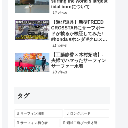
surfing the world's largest
tidal boreについて
12 views
【遊び道具】新型FREED
CROSSTARにサーフボー
ドが載るか検証してみた!
#honda #ホンダ #クロスタ
ー #car #freed #フリード #
11 views
新型 #サーフィン ロングボ
【工藤静香 × 木村拓哉】-
ード
夫婦でハマったサーフィン
サーファー水着
10 views
タグ
サーフィン湘南
ロングボード
サーフィン初心者
畑雄二遊びの天才達