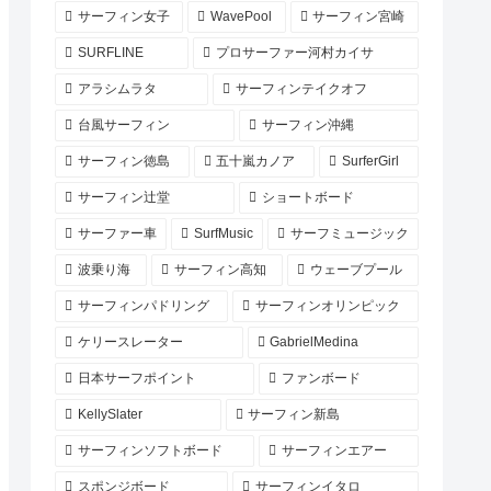
サーフィン女子
WavePool
サーフィン宮崎
SURFLINE
プロサーファー河村カイサ
アラシムラタ
サーフィンテイクオフ
台風サーフィン
サーフィン沖縄
サーフィン徳島
五十嵐カノア
SurferGirl
サーフィン辻堂
ショートボード
サーファー車
SurfMusic
サーフミュージック
波乗り海
サーフィン高知
ウェーブプール
サーフィンパドリング
サーフィンオリンピック
ケリースレーター
GabrielMedina
日本サーフポイント
ファンボード
KellySlater
サーフィン新島
サーフィンソフトボード
サーフィンエアー
スポンジボード
サーフィンイタロ