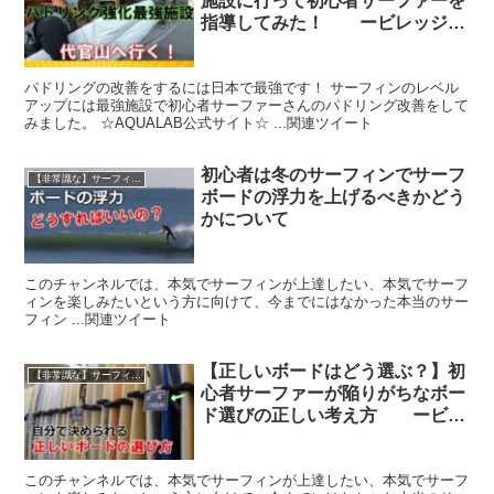
施設に行って初心者サーファーを
指導してみた！ ービレッジサ
ーフクラブ
パドリングの改善をするには日本で最強です！ サーフィンのレベル
アップには最強施設で初心者サーファーさんのパドリング改善をして
みました。 ☆AQUALAB公式サイト☆ ...関連ツイート
初心者は冬のサーフィンでサーフ
【非常識な】サーフィン上達マニュアル
ボードの浮力を上げるべきかどう
かについて
このチャンネルでは、本気でサーフィンが上達したい、本気でサーフ
ィンを楽しみたいという方に向けて、今までにはなかった本当のサー
フィン ...関連ツイート
【正しいボードはどう選ぶ？】初
【非常識な】サーフィン上達マニュアル
心者サーファーが陥りがちなボー
ド選びの正しい考え方 ービレ
ッジサーフクラブ
このチャンネルでは、本気でサーフィンが上達したい、本気でサーフ