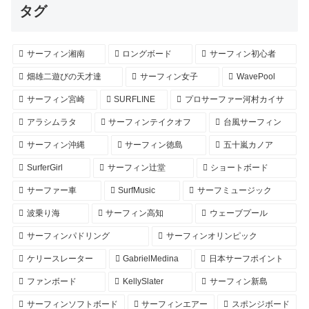
タグ
サーフィン湘南
ロングボード
サーフィン初心者
畑雄二遊びの天才達
サーフィン女子
WavePool
サーフィン宮崎
SURFLINE
プロサーファー河村カイサ
アラシムラタ
サーフィンテイクオフ
台風サーフィン
サーフィン沖縄
サーフィン徳島
五十嵐カノア
SurferGirl
サーフィン辻堂
ショートボード
サーファー車
SurfMusic
サーフミュージック
波乗り海
サーフィン高知
ウェーブプール
サーフィンパドリング
サーフィンオリンピック
ケリースレーター
GabrielMedina
日本サーフポイント
ファンボード
KellySlater
サーフィン新島
サーフィンソフトボード
サーフィンエアー
スポンジボード