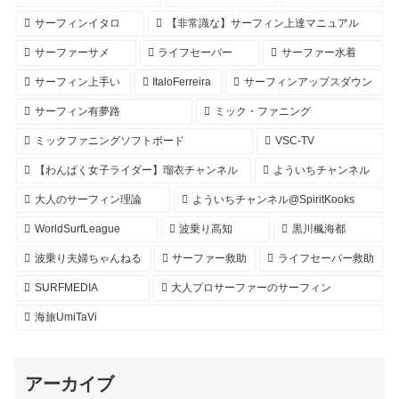
サーフィンイタロ
【非常識な】サーフィン上達マニュアル
サーファーサメ
ライフセーバー
サーファー水着
サーフィン上手い
ItaloFerreira
サーフィンアップスダウン
サーフィン有夢路
ミック・ファニング
ミックファニングソフトボード
VSC-TV
【わんぱく女子ライダー】瑠衣チャンネル
よういちチャンネル
大人のサーフィン理論
よういちチャンネル@SpiritKooks
WorldSurfLeague
波乗り高知
黒川楓海都
波乗り夫婦ちゃんねる
サーファー救助
ライフセーバー救助
SURFMEDIA
大人プロサーファーのサーフィン
海旅UmiTaVi
アーカイブ