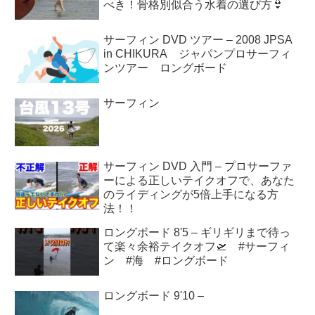
べき！骨格別似合う水着の選び方👙
サーフィン DVD ツアー – 2008 JPSA
in CHIKURA ジャパンプロサーフィ
ンツアー ロングボード
サーフィン
サーフィン DVD 入門 – プロサーファ
ーによる正しいテイクオフで、あなた
のライディングが5倍上手になる方
法！！
ロングボード 8'5 – ギリギリまで待っ
て楽々余裕テイクオフ🛫 #サーフィ
ン #海 #ロングボード
ロングボード 9'10 –