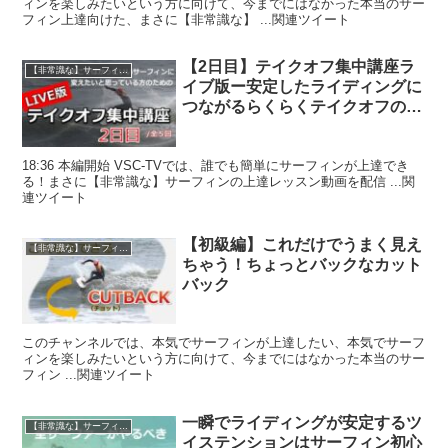
ィンを楽しみたいという方に向けて、今までにはなかった本当のサー
フィン上達向けた、まさに【非常識な】 ...関連ツイート
【2日目】テイクオフ集中講座ラ
【非常識な】サーフィン上達マニュアル
イブ版ー安定したライディングに
つながるらくらくテイクオフの方
法とは？
18:36 本編開始 VSC-TVでは、誰でも簡単にサーフィンが上達でき
る！まさに【非常識な】サーフィンの上達レッスン動画を配信 ...関
連ツイート
【初級編】これだけでうまく見え
【非常識な】サーフィン上達マニュアル
ちゃう！ちょっとバックなカット
バック
このチャンネルでは、本気でサーフィンが上達したい、本気でサーフ
ィンを楽しみたいという方に向けて、今までにはなかった本当のサー
フィン ...関連ツイート
一瞬でライディングが安定するツ
【非常識な】サーフィン上達マニュアル
イステンションはサーフィン初心