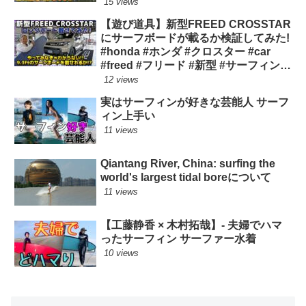
15 views
【遊び道具】新型FREED CROSSTAR
にサーフボードが載るか検証してみた!
#honda #ホンダ #クロスター #car
#freed #フリード #新型 #サーフィン
ロングボード
12 views
実はサーフィンが好きな芸能人 サーフ
ィン上手い
11 views
Qiantang River, China: surfing the
world's largest tidal boreについて
11 views
【工藤静香 × 木村拓哉】- 夫婦でハマ
ったサーフィン サーファー水着
10 views