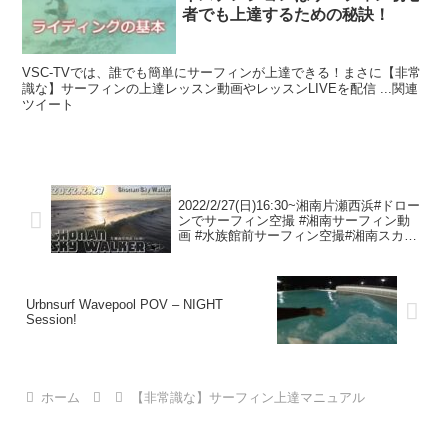
者でも上達するための秘訣！
VSC-TVでは、誰でも簡単にサーフィンが上達できる！まさに【非常
識な】サーフィンの上達レッスン動画やレッスンLIVEを配信 ...関連
ツイート
2022/2/27(日)16:30~湘南片瀬西浜#ドロー
ンでサーフィン空撮 #湘南サーフィン動
画 #水族館前サーフィン空撮#湘南スカイ
ウォーカー
Urbnsurf Wavepool POV – NIGHT
Session!
ホーム
【非常識な】サーフィン上達マニュアル