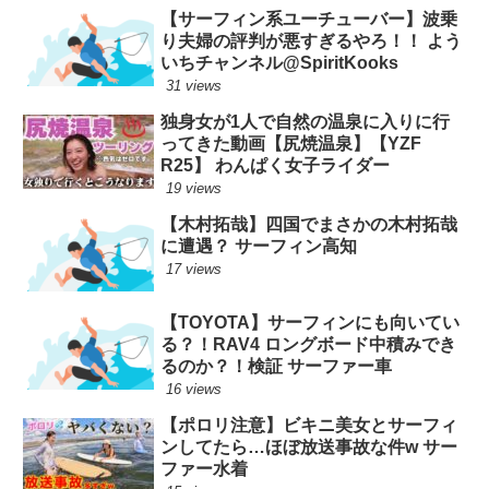
【サーフィン系ユーチューバー】波乗
り夫婦の評判が悪すぎるやろ！！ よう
いちチャンネル@SpiritKooks
31 views
独身女が1人で自然の温泉に入りに行
ってきた動画【尻焼温泉】【YZF
R25】 わんぱく女子ライダー
19 views
【木村拓哉】四国でまさかの木村拓哉
に遭遇？ サーフィン高知
17 views
【TOYOTA】サーフィンにも向いてい
る？！RAV4 ロングボード中積みでき
るのか？！検証 サーファー車
16 views
【ポロリ注意】ビキニ美女とサーフィ
ンしてたら…ほぼ放送事故な件w サー
ファー水着