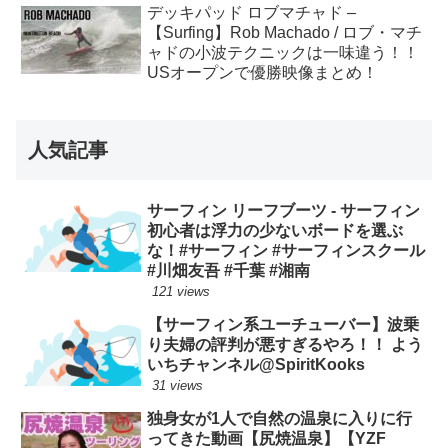
デッキパッド ロブマチャド –
【Surfing】Rob Machado / ロブ・マチ
ャドの小波テクニックは一味違う！！
USオープンで優勝映像まとめ！
人気記事
サーフィン リーフブーツ - サーフィン
初心者は浮力の少ないボードを選ぶ
な！#サーフィン #サーフィンスクール
#川畑友吾 #千葉 #湘南
121 views
【サーフィン系ユーチューバー】波乗
り夫婦の評判が悪すぎるやろ！！ よう
いちチャンネル@SpiritKooks
31 views
独身女が1人で自然の温泉に入りに行
ってきた動画【尻焼温泉】【YZF