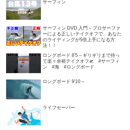
サーフィン
サーフィン DVD 入門 – プロサーファ
ーによる正しいテイクオフで、あなた
のライディングが5倍上手になる方
法！！
ロングボード 8'5 – ギリギリまで待っ
て楽々余裕テイクオフ🛫 #サーフィ
ン #海 #ロングボード
ロングボード 9'10 –
ライフセーバー