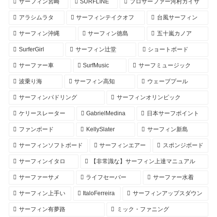
サーフィン宮崎
SURFLINE
プロサーファー河村カイサ
アラシムラタ
サーフィンテイクオフ
台風サーフィン
サーフィン沖縄
サーフィン徳島
五十嵐カノア
SurferGirl
サーフィン辻堂
ショートボード
サーファー車
SurfMusic
サーフミュージック
波乗り海
サーフィン高知
ウェーブプール
サーフィンパドリング
サーフィンオリンピック
ケリースレーター
GabrielMedina
日本サーフポイント
ファンボード
KellySlater
サーフィン新島
サーフィンソフトボード
サーフィンエアー
スポンジボード
サーフィンイタロ
【非常識な】サーフィン上達マニュアル
サーファーサメ
ライフセーバー
サーファー水着
サーフィン上手い
ItaloFerreira
サーフィンアップスダウン
サーフィン有夢路
ミック・ファニング