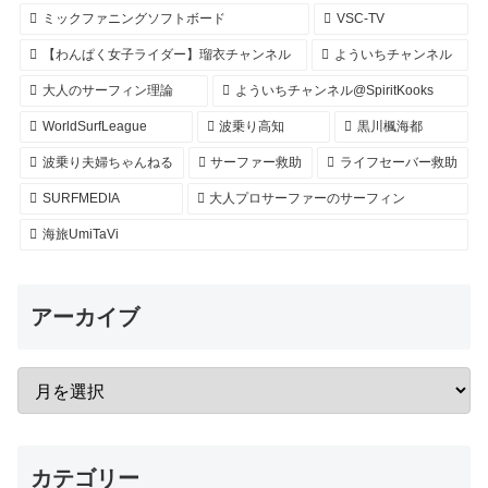
ミックファニングソフトボード
VSC-TV
【わんぱく女子ライダー】瑠衣チャンネル
よういちチャンネル
大人のサーフィン理論
よういちチャンネル@SpiritKooks
WorldSurfLeague
波乗り高知
黒川楓海都
波乗り夫婦ちゃんねる
サーファー救助
ライフセーバー救助
SURFMEDIA
大人プロサーファーのサーフィン
海旅UmiTaVi
アーカイブ
カテゴリー