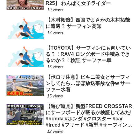
R25】 わんぱく女子ライダー
19 views
【木村拓哉】四国でまさかの木村拓哉
に遭遇？ サーフィン高知
17 views
【TOYOTA】サーフィンにも向いてい
る？！RAV4 ロングボード中積みでき
るのか？！検証 サーファー車
16 views
【ポロリ注意】ビキニ美女とサーフィ
ンしてたら…ほぼ放送事故な件w サー
ファー水着
15 views
【遊び道具】新型FREED CROSSTAR
にサーフボードが載るか検証してみた!
#honda #ホンダ #クロスター #car
#freed #フリード #新型 #サーフィン
ロングボード
12 views