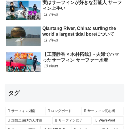
実はサーフィンが好きな芸能人 サーフ
ィン上手い
11 views
Qiantang River, China: surfing the
world's largest tidal boreについて
11 views
【工藤静香 × 木村拓哉】- 夫婦でハマ
ったサーフィン サーファー水着
10 views
タグ
サーフィン湘南
ロングボード
サーフィン初心者
畑雄二遊びの天才達
サーフィン女子
WavePool