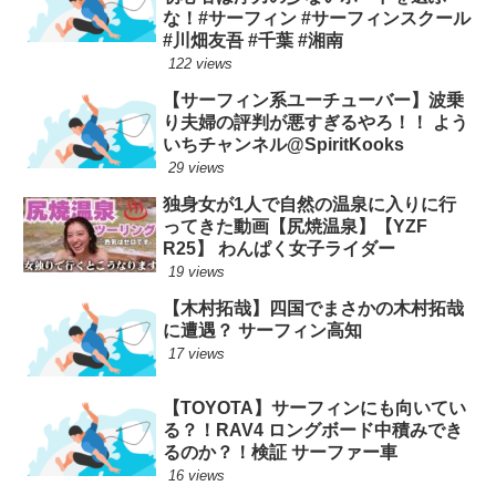
な！#サーフィン #サーフィンスクール
#川畑友吾 #千葉 #湘南
122 views
【サーフィン系ユーチューバー】波乗
り夫婦の評判が悪すぎるやろ！！ よう
いちチャンネル@SpiritKooks
29 views
独身女が1人で自然の温泉に入りに行
ってきた動画【尻焼温泉】【YZF
R25】 わんぱく女子ライダー
19 views
【木村拓哉】四国でまさかの木村拓哉
に遭遇？ サーフィン高知
17 views
【TOYOTA】サーフィンにも向いてい
る？！RAV4 ロングボード中積みでき
るのか？！検証 サーファー車
16 views