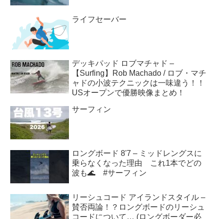
ライフセーバー
デッキパッド ロブマチャド –
【Surfing】Rob Machado / ロブ・マチ
ャドの小波テクニックは一味違う！！
USオープンで優勝映像まとめ！
サーフィン
ロングボード 8'7 – ミッドレングスに
乗らなくなった理由 これ1本でどの
波も🌊 #サーフィン
リーシュコード アイランドスタイル –
賛否両論！？ロングボードのリーシュ
コードについて… (ロングボーダー必