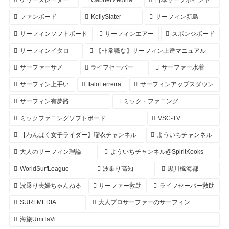
ファンボード
KellySlater
サーフィン新島
サーフィンソフトボード
サーフィンエアー
スポンジボード
サーフィンイタロ
【非常識な】サーフィン上達マニュアル
サーファーサメ
ライフセーバー
サーファー水着
サーフィン上手い
ItaloFerreira
サーフィンアップスダウン
サーフィン有夢路
ミック・ファニング
ミックファニングソフトボード
VSC-TV
【わんぱく女子ライダー】瑠衣チャンネル
よういちチャンネル
大人のサーフィン理論
よういちチャンネル@SpiritKooks
WorldSurfLeague
波乗り高知
黒川楓海都
波乗り夫婦ちゃんねる
サーファー救助
ライフセーバー救助
SURFMEDIA
大人プロサーファーのサーフィン
海旅UmiTaVi