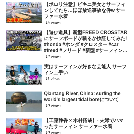
【ポロリ注意】ビキニ美女とサーフィ
ンしてたら…ほぼ放送事故な件w サー
ファー水着
15 views
【遊び道具】新型FREED CROSSTAR
にサーフボードが載るか検証してみた!
#honda #ホンダ #クロスター #car
#freed #フリード #新型 #サーフィン
ロングボード
12 views
実はサーフィンが好きな芸能人 サーフ
ィン上手い
11 views
Qiantang River, China: surfing the
world's largest tidal boreについて
10 views
【工藤静香 × 木村拓哉】- 夫婦でハマ
ったサーフィン サーファー水着
10 views