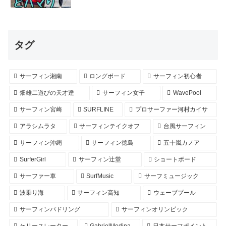
タグ
サーフィン湘南
ロングボード
サーフィン初心者
畑雄二遊びの天才達
サーフィン女子
WavePool
サーフィン宮崎
SURFLINE
プロサーファー河村カイサ
アラシムラタ
サーフィンテイクオフ
台風サーフィン
サーフィン沖縄
サーフィン徳島
五十嵐カノア
SurferGirl
サーフィン辻堂
ショートボード
サーファー車
SurfMusic
サーフミュージック
波乗り海
サーフィン高知
ウェーブプール
サーフィンパドリング
サーフィンオリンピック
ケリースレーター
GabrielMedina
日本サーフポイント