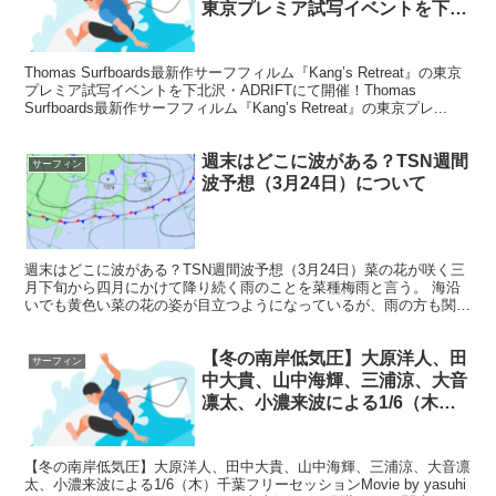
東京プレミア試写イベントを下北
沢・ADRIFTにて開催！について
Thomas Surfboards最新作サーフフィルム『Kang’s Retreat』の東京
プレミア試写イベントを下北沢・ADRIFTにて開催！Thomas
Surfboards最新作サーフフィルム『Kang’s Retreat』の東京プレ...
週末はどこに波がある？TSN週間
サーフィン
波予想（3月24日）について
週末はどこに波がある？TSN週間波予想（3月24日）菜の花が咲く三
月下旬から四月にかけて降り続く雨のことを菜種梅雨と言う。 海沿
いでも黄色い菜の花の姿が目立つようになっているが、雨の方も関東
では今週から来週前半にかけて降りやすく、まさに菜種...
【冬の南岸低気圧】大原洋人、田
サーフィン
中大貴、山中海輝、三浦涼、大音
凛太、小濃来波による1/6（木）
千葉フリーセッションについて
【冬の南岸低気圧】大原洋人、田中大貴、山中海輝、三浦涼、大音凛
太、小濃来波による1/6（木）千葉フリーセッションMovie by yasuhi