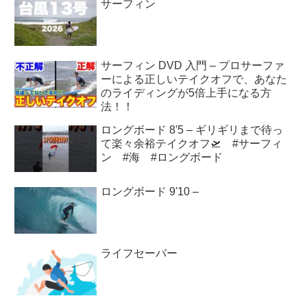
サーフィン
サーフィン DVD 入門 – プロサーファ
ーによる正しいテイクオフで、あなた
のライディングが5倍上手になる方
法！！
ロングボード 8'5 – ギリギリまで待っ
て楽々余裕テイクオフ🛫 #サーフィ
ン #海 #ロングボード
ロングボード 9'10 –
ライフセーバー