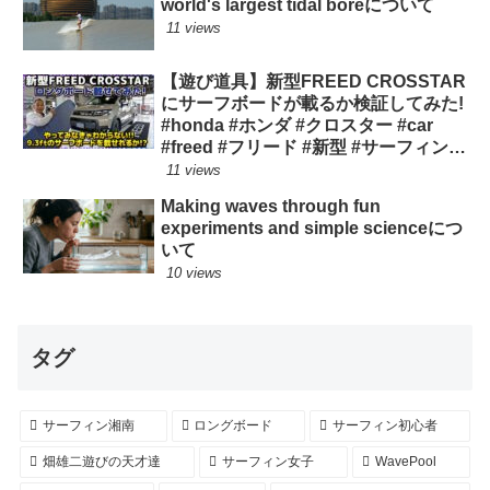
world's largest tidal boreについて
11 views
【遊び道具】新型FREED CROSSTAR
にサーフボードが載るか検証してみた!
#honda #ホンダ #クロスター #car
#freed #フリード #新型 #サーフィン
ロングボード
11 views
Making waves through fun
experiments and simple scienceにつ
いて
10 views
タグ
サーフィン湘南
ロングボード
サーフィン初心者
畑雄二遊びの天才達
サーフィン女子
WavePool