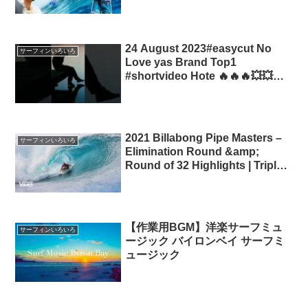
TRICAMPEÃO MUNDIAL EM
2023! GabrielMedina
24 August 2023#easycut No
サーフィンいろいろ
Love yas Brand Top1
#shortvideo Hote 🔥🔥🔥💥💥
#motivation #shortvideo
yasbrand
2021 Billabong Pipe Masters –
サーフィンいろいろ
Elimination Round &amp;
Round of 32 Highlights | Triple
Crown of Surfing
BillabongPipeMasters
【作業用BGM】洋楽サーフミュ
サーフィンいろいろ
ージック バイロンベイ サーフミ
ュージック