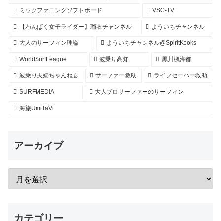
ミックファニングソフトボード
VSC-TV
【わんぱく女子ライダー】瑠衣チャンネル
よういちチャンネル
大人のサーフィン理論
よういちチャンネル@SpiritKooks
WorldSurfLeague
波乗り高知
黒川楓海都
波乗り夫婦ちゃんねる
サーファー救助
ライフセーバー救助
SURFMEDIA
大人プロサーファーのサーフィン
海旅UmiTaVi
アーカイブ
カテゴリー