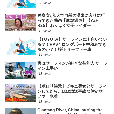
20 views
独身女が1人で自然の温泉に入りに行
ってきた動画【尻焼温泉】【YZF
R25】 わんぱく女子ライダー
15 views
【TOYOTA】サーフィンにも向いてい
る？！RAV4 ロングボード中積みでき
るのか？！検証 サーファー車
14 views
実はサーフィンが好きな芸能人 サーフ
ィン上手い
13 views
【ポロリ注意】ビキニ美女とサーフィ
ンしてたら…ほぼ放送事故な件w サー
ファー水着
13 views
Qiantang River, China: surfing the