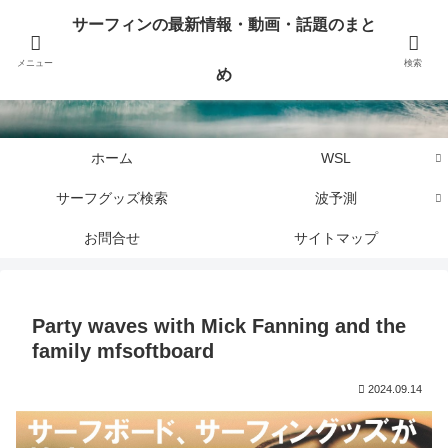
サーフィンに関するニュース・話題や最新情報を写真、画像、動画でまとめて
サーフィンの最新情報・動画・話題のまと
お届けします。
メニュー
検索
め
サーフィンの最新情報・動画・話題のまとめ
ホーム
WSL
サーフグッズ検索
波予測
お問合せ
サイトマップ
Party waves with Mick Fanning and the
family mfsoftboard
2024.09.14