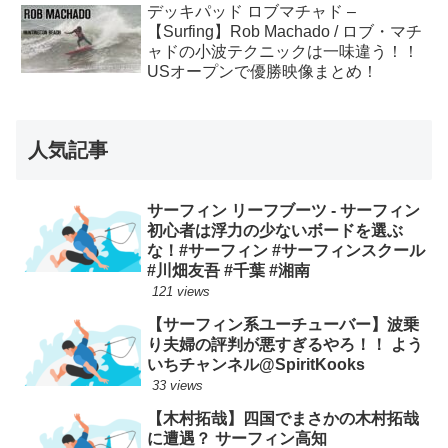
デッキパッド ロブマチャド –
【Surfing】Rob Machado / ロブ・マチ
ャドの小波テクニックは一味違う！！
USオープンで優勝映像まとめ！
人気記事
サーフィン リーフブーツ - サーフィン
初心者は浮力の少ないボードを選ぶ
な！#サーフィン #サーフィンスクール
#川畑友吾 #千葉 #湘南
121 views
【サーフィン系ユーチューバー】波乗
り夫婦の評判が悪すぎるやろ！！ よう
いちチャンネル@SpiritKooks
33 views
【木村拓哉】四国でまさかの木村拓哉
に遭遇？ サーフィン高知