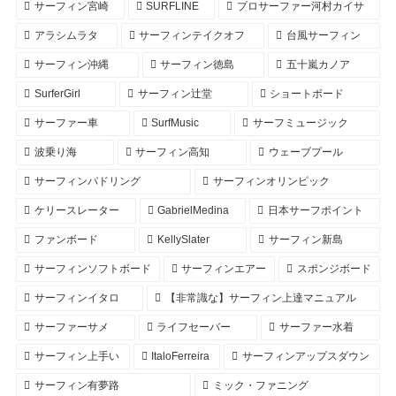
サーフィン宮崎
SURFLINE
プロサーファー河村カイサ
アラシムラタ
サーフィンテイクオフ
台風サーフィン
サーフィン沖縄
サーフィン徳島
五十嵐カノア
SurferGirl
サーフィン辻堂
ショートボード
サーファー車
SurfMusic
サーフミュージック
波乗り海
サーフィン高知
ウェーブプール
サーフィンパドリング
サーフィンオリンピック
ケリースレーター
GabrielMedina
日本サーフポイント
ファンボード
KellySlater
サーフィン新島
サーフィンソフトボード
サーフィンエアー
スポンジボード
サーフィンイタロ
【非常識な】サーフィン上達マニュアル
サーファーサメ
ライフセーバー
サーファー水着
サーフィン上手い
ItaloFerreira
サーフィンアップスダウン
サーフィン有夢路
ミック・ファニング