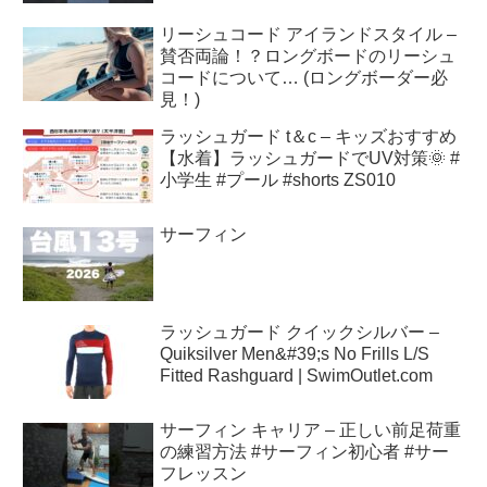
リーシュコード アイランドスタイル –
賛否両論！？ロングボードのリーシュ
コードについて… (ロングボーダー必
見！)
ラッシュガード t＆c – キッズおすすめ
【水着】ラッシュガードでUV対策🌞 #
小学生 #プール #shorts ZS010
サーフィン
ラッシュガード クイックシルバー –
Quiksilver Men&#39;s No Frills L/S
Fitted Rashguard | SwimOutlet.com
サーフィン キャリア – 正しい前足荷重
の練習方法 #サーフィン初心者 #サー
フレッスン