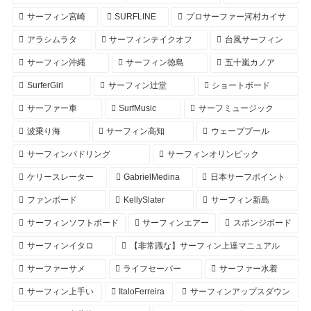
サーフィン宮崎
SURFLINE
プロサーファー河村カイサ
アラシムラタ
サーフィンテイクオフ
台風サーフィン
サーフィン沖縄
サーフィン徳島
五十嵐カノア
SurferGirl
サーフィン辻堂
ショートボード
サーファー車
SurfMusic
サーフミュージック
波乗り海
サーフィン高知
ウェーブプール
サーフィンパドリング
サーフィンオリンピック
ケリースレーター
GabrielMedina
日本サーフポイント
ファンボード
KellySlater
サーフィン新島
サーフィンソフトボード
サーフィンエアー
スポンジボード
サーフィンイタロ
【非常識な】サーフィン上達マニュアル
サーファーサメ
ライフセーバー
サーファー水着
サーフィン上手い
ItaloFerreira
サーフィンアップスダウン