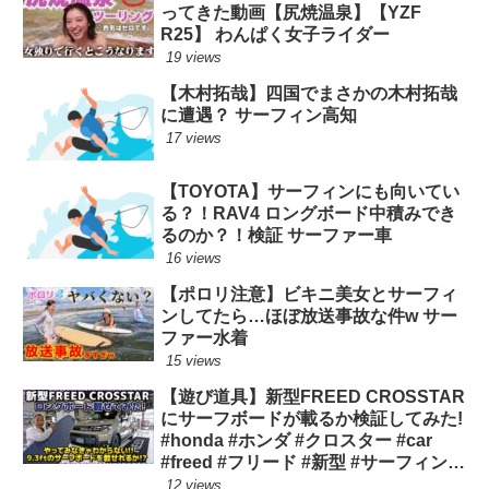
ってきた動画【尻焼温泉】【YZF
R25】 わんぱく女子ライダー
19 views
【木村拓哉】四国でまさかの木村拓哉
に遭遇？ サーフィン高知
17 views
【TOYOTA】サーフィンにも向いてい
る？！RAV4 ロングボード中積みでき
るのか？！検証 サーファー車
16 views
【ポロリ注意】ビキニ美女とサーフィ
ンしてたら…ほぼ放送事故な件w サー
ファー水着
15 views
【遊び道具】新型FREED CROSSTAR
にサーフボードが載るか検証してみた!
#honda #ホンダ #クロスター #car
#freed #フリード #新型 #サーフィン
ロングボード
12 views