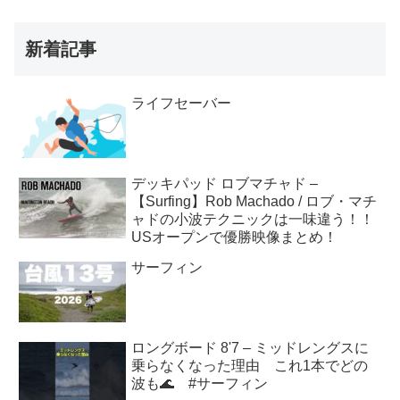
新着記事
ライフセーバー
デッキパッド ロブマチャド –
【Surfing】Rob Machado / ロブ・マチ
ャドの小波テクニックは一味違う！！
USオープンで優勝映像まとめ！
サーフィン
ロングボード 8'7 – ミッドレングスに
乗らなくなった理由 これ1本でどの
波も🌊 #サーフィン