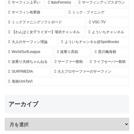
サーフィン上手い
ItaloFerreira
サーフィンアップスダウン
サーフィン有夢路
ミック・ファニング
ミックファニングソフトボード
VSC-TV
【わんぱく女子ライダー】瑠衣チャンネル
よういちチャンネル
大人のサーフィン理論
よういちチャンネル@SpiritKooks
WorldSurfLeague
波乗り高知
黒川楓海都
波乗り夫婦ちゃんねる
サーファー救助
ライフセーバー救助
SURFMEDIA
大人プロサーファーのサーフィン
海旅UmiTaVi
アーカイブ