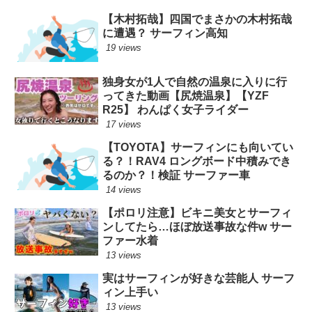
【木村拓哉】四国でまさかの木村拓哉
に遭遇？ サーフィン高知
19 views
独身女が1人で自然の温泉に入りに行
ってきた動画【尻焼温泉】【YZF
R25】 わんぱく女子ライダー
17 views
【TOYOTA】サーフィンにも向いてい
る？！RAV4 ロングボード中積みでき
るのか？！検証 サーファー車
14 views
【ポロリ注意】ビキニ美女とサーフィ
ンしてたら…ほぼ放送事故な件w サー
ファー水着
13 views
実はサーフィンが好きな芸能人 サーフ
ィン上手い
13 views