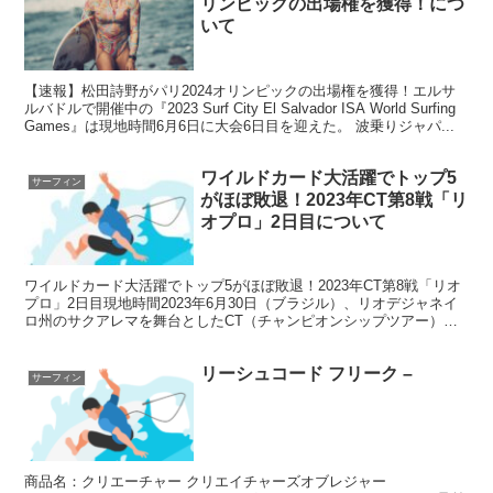
リンピックの出場権を獲得！につ
いて
【速報】松田詩野がパリ2024オリンピックの出場権を獲得！エルサ
ルバドルで開催中の『2023 Surf City El Salvador ISA World Surfing
Games』は現地時間6月6日に大会6日目を迎えた。 波乗りジャパ...
ワイルドカード大活躍でトップ5
サーフィン
がほぼ敗退！2023年CT第8戦「リ
オプロ」2日目について
ワイルドカード大活躍でトップ5がほぼ敗退！2023年CT第8戦「リオ
プロ」2日目現地時間2023年6月30日（ブラジル）、リオデジャネイ
ロ州のサクアレマを舞台としたCT（チャンピオンシップツアー）第8
戦「VIVO RIO PRO」が開催。 ...
リーシュコード フリーク –
サーフィン
商品名：クリエーチャー クリエイチャーズオブレジャー