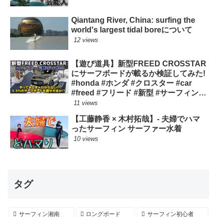
Qiantang River, China: surfing the
world's largest tidal boreについて
12 views
【遊び道具】新型FREED CROSSTAR
にサーフボードが載るか検証してみた!
#honda #ホンダ #クロスター #car
#freed #フリード #新型 #サーフィン
ロングボード
11 views
【工藤静香 × 木村拓哉】- 夫婦でハマ
ったサーフィン サーファー水着
10 views
タグ
サーフィン湘南
ロングボード
サーフィン初心者