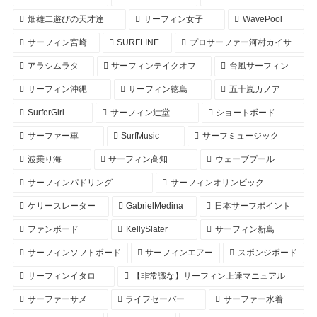
畑雄二遊びの天才達
サーフィン女子
WavePool
サーフィン宮崎
SURFLINE
プロサーファー河村カイサ
アラシムラタ
サーフィンテイクオフ
台風サーフィン
サーフィン沖縄
サーフィン徳島
五十嵐カノア
SurferGirl
サーフィン辻堂
ショートボード
サーファー車
SurfMusic
サーフミュージック
波乗り海
サーフィン高知
ウェーブプール
サーフィンパドリング
サーフィンオリンピック
ケリースレーター
GabrielMedina
日本サーフポイント
ファンボード
KellySlater
サーフィン新島
サーフィンソフトボード
サーフィンエアー
スポンジボード
サーフィンイタロ
【非常識な】サーフィン上達マニュアル
サーファーサメ
ライフセーバー
サーファー水着