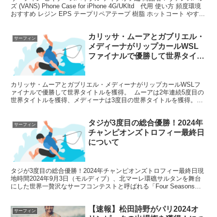
ズ (VANS) Phone Case for iPhone 4G/UKltd 代用 使い方 頻度環境
おすすめ レジン EPS テープリペアテープ 樹脂 ホットコート やす...
カリッサ・ムーアとガブリエル・
サーフィン
メディーナがリップカールWSL
ファイナルで優勝して世界タイト
ルを獲得。について
カリッサ・ムーアとガブリエル・メディーナがリップカールWSLフ
ァイナルで優勝して世界タイトルを獲得。 ムーアは2年連続5度目の
世界タイトルを獲得、メディーナは3度目の世界タイトルを獲得。歴
...9月17日から開催されるQS3000 「N...
タジが3度目の総合優勝！2024年
サーフィン
チャンピオンズトロフィー最終日
について
タジが3度目の総合優勝！2024年チャンピオンズトロフィー最終日現
地時間2024年9月3日（モルディブ）、北マーレ環礁サルタンを舞台
にした世界一贅沢なサーフコンテストと呼ばれる「Four Seasons
Maldives Surfing C...
【速報】松田詩野がパリ2024オ
サーフィン