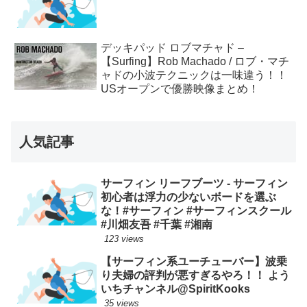
デッキパッド ロブマチャド –
【Surfing】Rob Machado / ロブ・マチ
ャドの小波テクニックは一味違う！！
USオープンで優勝映像まとめ！
人気記事
サーフィン リーフブーツ - サーフィン
初心者は浮力の少ないボードを選ぶ
な！#サーフィン #サーフィンスクール
#川畑友吾 #千葉 #湘南
123 views
【サーフィン系ユーチューバー】波乗
り夫婦の評判が悪すぎるやろ！！ よう
いちチャンネル@SpiritKooks
35 views