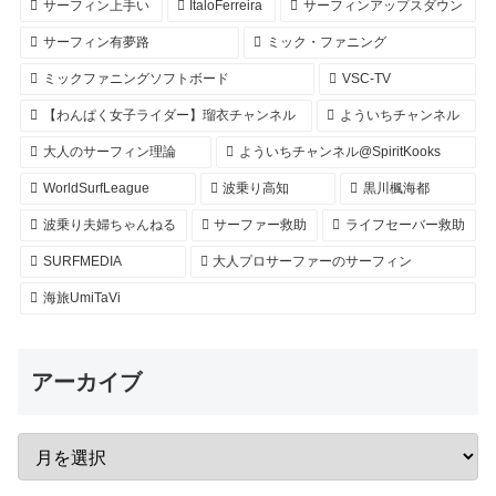
サーフィン上手い
ItaloFerreira
サーフィンアップスダウン
サーフィン有夢路
ミック・ファニング
ミックファニングソフトボード
VSC-TV
【わんぱく女子ライダー】瑠衣チャンネル
よういちチャンネル
大人のサーフィン理論
よういちチャンネル@SpiritKooks
WorldSurfLeague
波乗り高知
黒川楓海都
波乗り夫婦ちゃんねる
サーファー救助
ライフセーバー救助
SURFMEDIA
大人プロサーファーのサーフィン
海旅UmiTaVi
アーカイブ