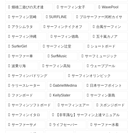
畑雄二遊びの天才達
サーフィン女子
WavePool
サーフィン宮崎
SURFLINE
プロサーファー河村カイサ
アラシムラタ
サーフィンテイクオフ
台風サーフィン
サーフィン沖縄
サーフィン徳島
五十嵐カノア
SurferGirl
サーフィン辻堂
ショートボード
サーファー車
SurfMusic
サーフミュージック
波乗り海
サーフィン高知
ウェーブプール
サーフィンパドリング
サーフィンオリンピック
ケリースレーター
GabrielMedina
日本サーフポイント
ファンボード
KellySlater
サーフィン新島
サーフィンソフトボード
サーフィンエアー
スポンジボード
サーフィンイタロ
【非常識な】サーフィン上達マニュアル
サーファーサメ
ライフセーバー
サーファー水着