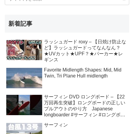
新着記事
ラッシュガード roxy – 【日焼け防止な
ど】ラッシュガードってなんなん？
★UVカット★UPF？★パーカー★レ
ギンス
Favorite Midlength Shapes: Mid, Mid
Twin, Tri Plane Hull midlength
サーフィン DVD ロングボード – 【22
万回再生突破】ロングボードの正しい
プルアウトのやり方 Japanese
longboarder #サーフィン #ロングボー
ド #shorts
サーフィン