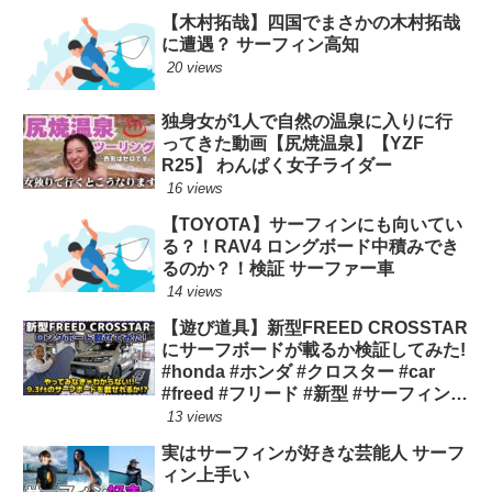
【木村拓哉】四国でまさかの木村拓哉
に遭遇？ サーフィン高知
20 views
独身女が1人で自然の温泉に入りに行
ってきた動画【尻焼温泉】【YZF
R25】 わんぱく女子ライダー
16 views
【TOYOTA】サーフィンにも向いてい
る？！RAV4 ロングボード中積みでき
るのか？！検証 サーファー車
14 views
【遊び道具】新型FREED CROSSTAR
にサーフボードが載るか検証してみた!
#honda #ホンダ #クロスター #car
#freed #フリード #新型 #サーフィン
ロングボード
13 views
実はサーフィンが好きな芸能人 サーフ
ィン上手い