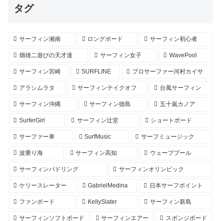
タグ
サーフィン湘南
ロングボード
サーフィン初心者
畑雄二遊びの天才達
サーフィン女子
WavePool
サーフィン宮崎
SURFLINE
プロサーファー河村カイサ
アラシムラタ
サーフィンテイクオフ
台風サーフィン
サーフィン沖縄
サーフィン徳島
五十嵐カノア
SurferGirl
サーフィン辻堂
ショートボード
サーファー車
SurfMusic
サーフミュージック
波乗り海
サーフィン高知
ウェーブプール
サーフィンパドリング
サーフィンオリンピック
ケリースレーター
GabrielMedina
日本サーフポイント
ファンボード
KellySlater
サーフィン新島
サーフィンソフトボード
サーフィンエアー
スポンジボード