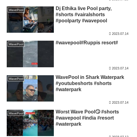
Dj Ethika live Pool party,
WavePool
#shorts #vairalshorts
#poolparty #wavepool
2023.07.14
#wavepool#Ruppis resort#
WavePool
2023.07.14
WavePool in Shark Waterpark
WavePool
#youtubeshorts #shorts
#waterpark
2023.07.14
Worst Wave Pool🙄 #shorts
WavePool
#wavepool #india #resort
#waterpark
2023.07.12