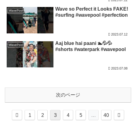
Wave so Perfect it Looks FAKE!
WavePool
#surfing #wavepool #perfection
2023.07.12
Aaj blue hai paani 🏊💦💦
WavePool
#shorts #waterpark #wavepool
2023.07.08
次のページ
前
次
1
2
3
4
5
…
40
へ
へ