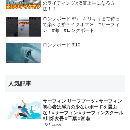
のライディングが5倍上手になる方
法！！
ロングボード 8'5 – ギリギリまで待っ
て楽々余裕テイクオフ🛫 #サーフィ
ン #海 #ロングボード
ロングボード 9'10 –
人気記事
サーフィン リーフブーツ - サーフィン
初心者は浮力の少ないボードを選ぶ
な！#サーフィン #サーフィンスクール
#川畑友吾 #千葉 #湘南
121 views