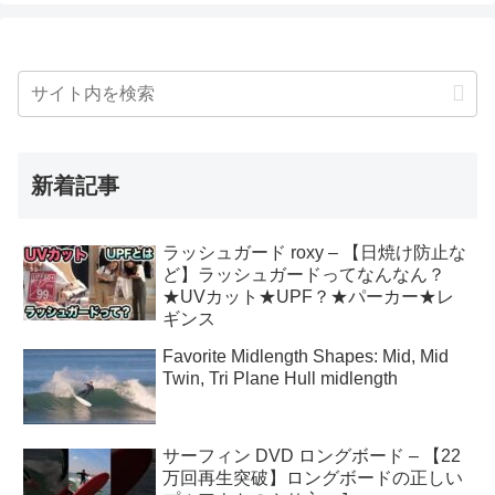
新着記事
ラッシュガード roxy – 【日焼け防止な
ど】ラッシュガードってなんなん？
★UVカット★UPF？★パーカー★レ
ギンス
Favorite Midlength Shapes: Mid, Mid
Twin, Tri Plane Hull midlength
サーフィン DVD ロングボード – 【22
万回再生突破】ロングボードの正しい