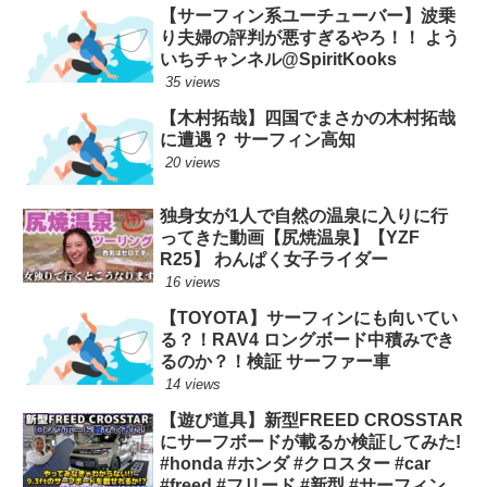
【サーフィン系ユーチューバー】波乗
り夫婦の評判が悪すぎるやろ！！ よう
いちチャンネル@SpiritKooks
35 views
【木村拓哉】四国でまさかの木村拓哉
に遭遇？ サーフィン高知
20 views
独身女が1人で自然の温泉に入りに行
ってきた動画【尻焼温泉】【YZF
R25】 わんぱく女子ライダー
16 views
【TOYOTA】サーフィンにも向いてい
る？！RAV4 ロングボード中積みでき
るのか？！検証 サーファー車
14 views
【遊び道具】新型FREED CROSSTAR
にサーフボードが載るか検証してみた!
#honda #ホンダ #クロスター #car
#freed #フリード #新型 #サーフィン