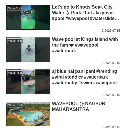
Let's go to Knotts Soak City
WavePool
Water 💧 Park #hot #lazyriver
#pool #wavepool #waterslide
#foodie
2023.07.15
Wave pool at Kings Island with
WavePool
the fam ❤️ #wavepool
#waterpark
2023.07.15
aj blue hai pani pani #trending
WavePool
#viral #toddler #waterpark
#waterbaby #swim #wavepool
2023.07.15
WAVEPOOL @ NAGPUR,
WavePool
MAHARASHTRA
2023.07.15