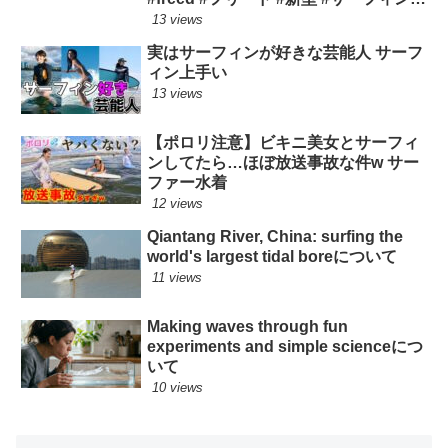
ロングボード
13 views
実はサーフィンが好きな芸能人 サーフ
ィン上手い
13 views
【ポロリ注意】ビキニ美女とサーフィ
ンしてたら…ほぼ放送事故な件w サー
ファー水着
12 views
Qiantang River, China: surfing the
world's largest tidal boreについて
11 views
Making waves through fun
experiments and simple scienceにつ
いて
10 views