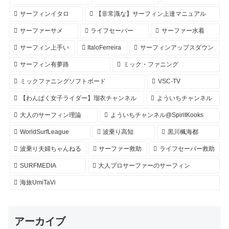
サーフィンイタロ
【非常識な】サーフィン上達マニュアル
サーファーサメ
ライフセーバー
サーファー水着
サーフィン上手い
ItaloFerreira
サーフィンアップスダウン
サーフィン有夢路
ミック・ファニング
ミックファニングソフトボード
VSC-TV
【わんぱく女子ライダー】瑠衣チャンネル
よういちチャンネル
大人のサーフィン理論
よういちチャンネル@SpiritKooks
WorldSurfLeague
波乗り高知
黒川楓海都
波乗り夫婦ちゃんねる
サーファー救助
ライフセーバー救助
SURFMEDIA
大人プロサーファーのサーフィン
海旅UmiTaVi
アーカイブ