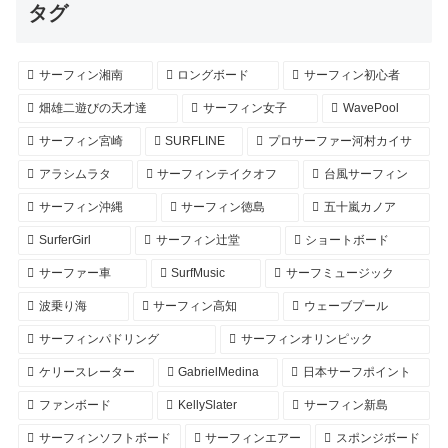
タグ
サーフィン湘南
ロングボード
サーフィン初心者
畑雄二遊びの天才達
サーフィン女子
WavePool
サーフィン宮崎
SURFLINE
プロサーファー河村カイサ
アラシムラタ
サーフィンテイクオフ
台風サーフィン
サーフィン沖縄
サーフィン徳島
五十嵐カノア
SurferGirl
サーフィン辻堂
ショートボード
サーファー車
SurfMusic
サーフミュージック
波乗り海
サーフィン高知
ウェーブプール
サーフィンパドリング
サーフィンオリンピック
ケリースレーター
GabrielMedina
日本サーフポイント
ファンボード
KellySlater
サーフィン新島
サーフィンソフトボード
サーフィンエアー
スポンジボード