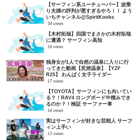
【サーフィン系ユーチューバー】波乗
り夫婦の評判が悪すぎるやろ！！ よう
いちチャンネル@SpiritKooks
34 views
【木村拓哉】四国でまさかの木村拓哉
に遭遇？ サーフィン高知
19 views
独身女が1人で自然の温泉に入りに行
ってきた動画【尻焼温泉】【YZF
R25】 わんぱく女子ライダー
17 views
【TOYOTA】サーフィンにも向いてい
る？！RAV4 ロングボード中積みでき
るのか？！検証 サーファー車
14 views
実はサーフィンが好きな芸能人 サーフ
ィン上手い
13 views