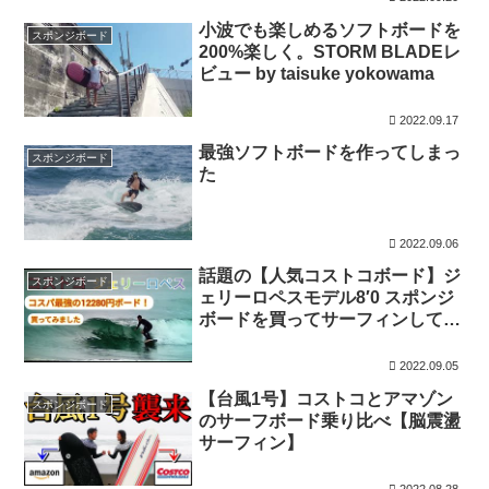
小波でも楽しめるソフトボードを
スポンジボード
200%楽しく。STORM BLADEレ
ビュー by taisuke yokowama
2022.09.17
最強ソフトボードを作ってしまっ
スポンジボード
た
2022.09.06
話題の【人気コストコボード】ジ
スポンジボード
ェリーロペスモデル8′0 スポンジ
ボードを買ってサーフィンしてみ
ました。ミッドレングス。
2022.09.05
【台風1号】コストコとアマゾン
スポンジボード
のサーフボード乗り比べ【脳震盪
サーフィン】
2022.08.28