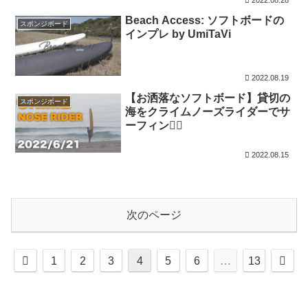
Beach Access: ソフトボードの
スポンジボード
インプレ by UmiTaVi
2022.08.19
【お洒落なソフトボード】貸切の
スポンジボード
海をクライムノーズライダーでサ
ーフィン🏄‍♂️
2022.08.15
次のページ
前
次
1
2
3
4
5
6
…
13
へ
へ