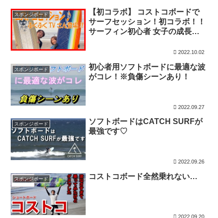
【初コラボ】 コストコボードで
スポンジボード
サーフセッション！初コラボ！！
サーフィン初心者 女子の成長日
記！ #120
2022.10.02
初心者用ソフトボードに最適な波
スポンジボード
がコレ！※負傷シーンあり！
2022.09.27
ソフトボードはCATCH SURFが
スポンジボード
最強です♡
2022.09.26
コストコボード全然乗れない…
スポンジボード
2022.09.20