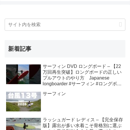
新着記事
サーフィン DVD ロングボード – 【22
万回再生突破】ロングボードの正しい
プルアウトのやり方 Japanese
longboarder #サーフィン #ロングボー
ド #shorts
サーフィン
ラッシュガード レディス – 【完全保存
版】露出が多い水着こそ骨格別に選ぶ