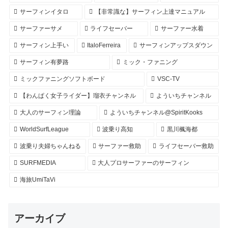
サーフィンイタロ
【非常識な】サーフィン上達マニュアル
サーファーサメ
ライフセーバー
サーファー水着
サーフィン上手い
ItaloFerreira
サーフィンアップスダウン
サーフィン有夢路
ミック・ファニング
ミックファニングソフトボード
VSC-TV
【わんぱく女子ライダー】瑠衣チャンネル
よういちチャンネル
大人のサーフィン理論
よういちチャンネル@SpiritKooks
WorldSurfLeague
波乗り高知
黒川楓海都
波乗り夫婦ちゃんねる
サーファー救助
ライフセーバー救助
SURFMEDIA
大人プロサーファーのサーフィン
海旅UmiTaVi
アーカイブ