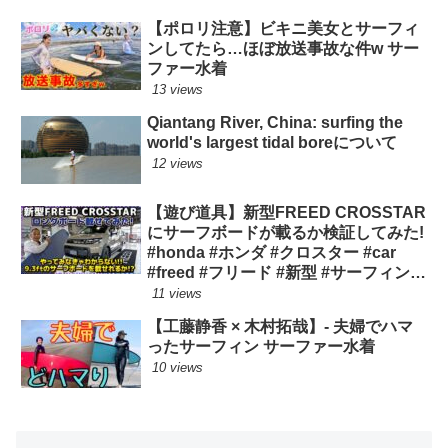
【ポロリ注意】ビキニ美女とサーフィ
ンしてたら…ほぼ放送事故な件w サー
ファー水着
13 views
Qiantang River, China: surfing the
world's largest tidal boreについて
12 views
【遊び道具】新型FREED CROSSTAR
にサーフボードが載るか検証してみた!
#honda #ホンダ #クロスター #car
#freed #フリード #新型 #サーフィン
ロングボード
11 views
【工藤静香 × 木村拓哉】- 夫婦でハマ
ったサーフィン サーファー水着
10 views