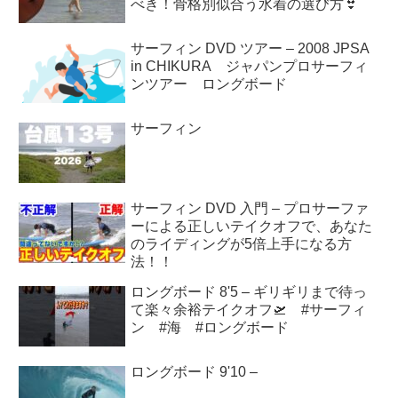
べき！骨格別似合う水着の選び方👙
サーフィン DVD ツアー – 2008 JPSA
in CHIKURA ジャパンプロサーフィ
ンツアー ロングボード
サーフィン
サーフィン DVD 入門 – プロサーファ
ーによる正しいテイクオフで、あなた
のライディングが5倍上手になる方
法！！
ロングボード 8'5 – ギリギリまで待っ
て楽々余裕テイクオフ🛫 #サーフィ
ン #海 #ロングボード
ロングボード 9'10 –