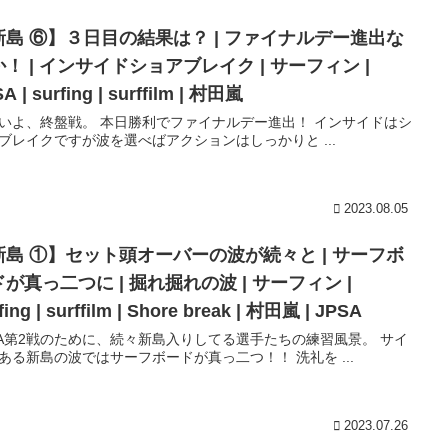
新島 ⑥】３日目の結果は？ | ファイナルデー進出な
！ | インサイドショアブレイク | サーフィン |
A | surfing | surffilm | 村田嵐
いよ、終盤戦。 本日勝利でファイナルデー進出！ インサイドはシ
ブレイクですが波を選べばアクションはしっかりと ...
2023.08.05
新島 ①】セット頭オーバーの波が続々と | サーフボ
が真っ二つに | 掘れ掘れの波 | サーフィン |
fing | surffilm | Shore break | 村田嵐 | JPSA
SA第2戦のために、続々新島入りしてる選手たちの練習風景。 サイ
ある新島の波ではサーフボードが真っ二つ！！ 洗礼を ...
2023.07.26