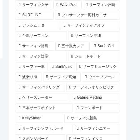
サーフィン女子
WavePool
サーフィン宮崎
SURFLINE
プロサーファー河村カイサ
アラシムラタ
サーフィンテイクオフ
台風サーフィン
サーフィン沖縄
サーフィン徳島
五十嵐カノア
SurferGirl
サーフィン辻堂
ショートボード
サーファー車
SurfMusic
サーフミュージック
波乗り海
サーフィン高知
ウェーブプール
サーフィンパドリング
サーフィンオリンピック
ケリースレーター
GabrielMedina
日本サーフポイント
ファンボード
KellySlater
サーフィン新島
サーフィンソフトボード
サーフィンエアー
スポンジボード
サーフィンイタロ