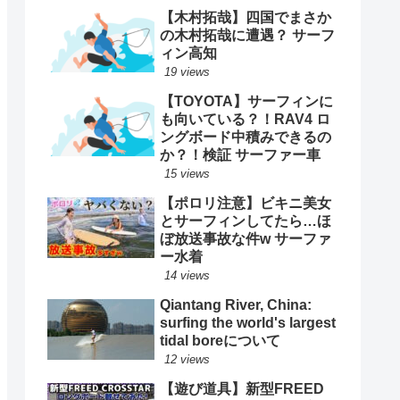
【木村拓哉】四国でまさか
の木村拓哉に遭遇？ サーフ
ィン高知
19 views
【TOYOTA】サーフィンに
も向いている？！RAV4 ロ
ングボード中積みできるの
か？！検証 サーファー車
15 views
【ポロリ注意】ビキニ美女
とサーフィンしてたら…ほ
ぼ放送事故な件w サーファ
ー水着
14 views
Qiantang River, China:
surfing the world's largest
tidal boreについて
12 views
【遊び道具】新型FREED