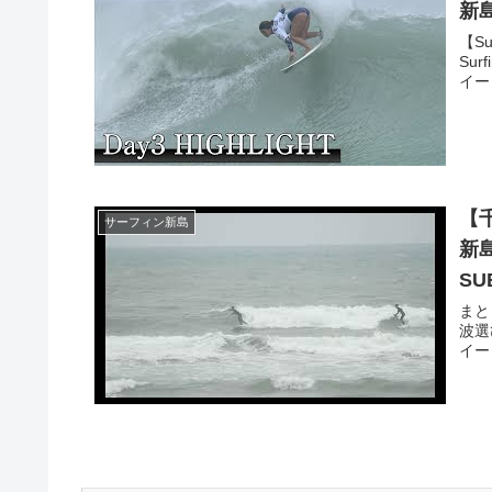
新
【Su
Sur
イー
【
サーフィン新島
新島
SU
まと
波選
イー