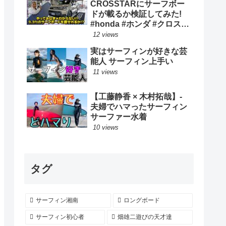
CROSSTARにサーフボー
ドが載るか検証してみた!
#honda #ホンダ #クロスタ
ー #car #freed #フリード #
12 views
新型 #サーフィン ロングボ
実はサーフィンが好きな芸
ード
能人 サーフィン上手い
11 views
【工藤静香 × 木村拓哉】-
夫婦でハマったサーフィン
サーファー水着
10 views
タグ
サーフィン湘南
ロングボード
サーフィン初心者
畑雄二遊びの天才達