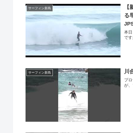
【
サーフィン新島
る早
JPS
本日
です
川
サーフィン新島
プロ
が、