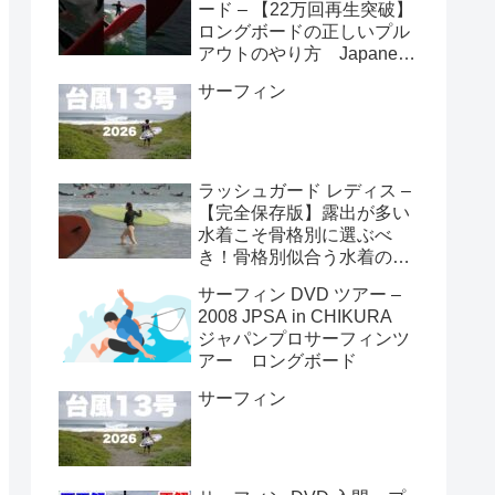
ード – 【22万回再生突破】
ロングボードの正しいプル
アウトのやり方 Japanese
longboarder #サーフィン #
サーフィン
ロングボード #shorts
ラッシュガード レディス –
【完全保存版】露出が多い
水着こそ骨格別に選ぶべ
き！骨格別似合う水着の選
び方👙
サーフィン DVD ツアー –
2008 JPSA in CHIKURA
ジャパンプロサーフィンツ
アー ロングボード
サーフィン