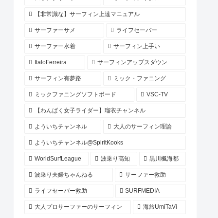
【非常識な】サーフィン上達マニュアル
サーファーサメ
ライフセーバー
サーファー水着
サーフィン上手い
ItaloFerreira
サーフィンアップスダウン
サーフィン有夢路
ミック・ファニング
ミックファニングソフトボード
VSC-TV
【わんぱく女子ライダー】瑠衣チャンネル
よういちチャンネル
大人のサーフィン理論
よういちチャンネル@SpiritKooks
WorldSurfLeague
波乗り高知
黒川楓海都
波乗り夫婦ちゃんねる
サーファー救助
ライフセーバー救助
SURFMEDIA
大人プロサーファーのサーフィン
海旅UmiTaVi