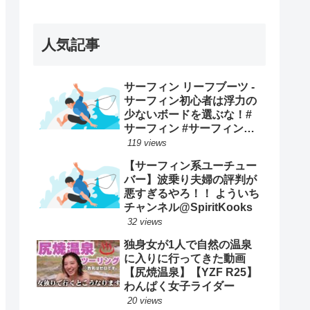
ープンで優勝映像まとめ！
人気記事
サーフィン リーフブーツ -
サーフィン初心者は浮力の
少ないボードを選ぶな！#
サーフィン #サーフィンス
クール #川畑友吾 #千葉 #湘
119 views
南
【サーフィン系ユーチュー
バー】波乗り夫婦の評判が
悪すぎるやろ！！ よういち
チャンネル@SpiritKooks
32 views
独身女が1人で自然の温泉
に入りに行ってきた動画
【尻焼温泉】【YZF R25】
わんぱく女子ライダー
20 views