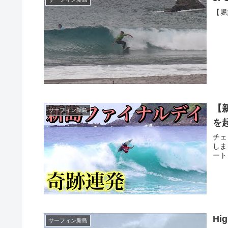
【堀越
【
サーフィン新島
を
チェ
しま
ート
Hi
サーフィン新島