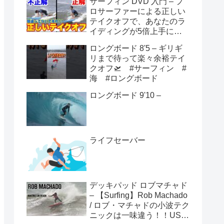
サーフィン DVD 入門 – プ
ロサーファーによる正しい
テイクオフで、あなたのラ
イディングが5倍上手にな
る方法！！
ロングボード 8'5 – ギリギ
リまで待って楽々余裕テイ
クオフ🛫 #サーフィン #
海 #ロングボード
ロングボード 9'10 –
ライフセーバー
デッキパッド ロブマチャド
– 【Surfing】Rob Machado
/ ロブ・マチャドの小波テク
ニックは一味違う！！USオ