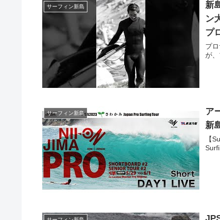
新
サーフィン新島
ン
プ
ね
プロ
が、
アー
サーフィン新島
新
【Su
Sur
JP
サーフィン新島