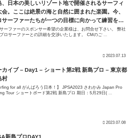
島、日本の美しいリゾート地で開催されるサーフィ
大会。ここは絶景の海と自然に囲まれた楽園。今、
ロサーファーたちが一つの目標に向かって練習を重
ています。
サーファーのスポンサー希望の企業様は、お問合せ下さい。 弊社
プロサーファーとの詳細を交渉いたします。 CMのご ...
2023.07.13
カイブ – Day1 – ショート第2戦 新島プロ – 東京都
島村
rfing for all がんばろう日本！】 JPSA2023 さわかみ Japan Pro
fing Tour ショートボード第2戦 新島プロ 期日：5月29日( ...
2023.07.08
SA新島プロDAY1