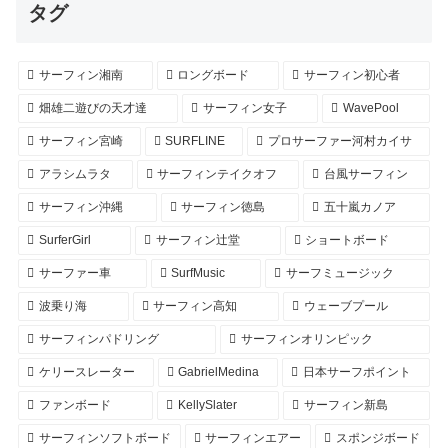
タグ
サーフィン湘南
ロングボード
サーフィン初心者
畑雄二遊びの天才達
サーフィン女子
WavePool
サーフィン宮崎
SURFLINE
プロサーファー河村カイサ
アラシムラタ
サーフィンテイクオフ
台風サーフィン
サーフィン沖縄
サーフィン徳島
五十嵐カノア
SurferGirl
サーフィン辻堂
ショートボード
サーファー車
SurfMusic
サーフミュージック
波乗り海
サーフィン高知
ウェーブプール
サーフィンパドリング
サーフィンオリンピック
ケリースレーター
GabrielMedina
日本サーフポイント
ファンボード
KellySlater
サーフィン新島
サーフィンソフトボード
サーフィンエアー
スポンジボード