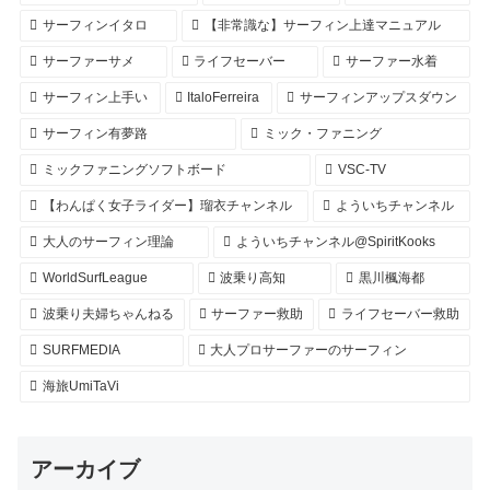
サーフィンイタロ
【非常識な】サーフィン上達マニュアル
サーファーサメ
ライフセーバー
サーファー水着
サーフィン上手い
ItaloFerreira
サーフィンアップスダウン
サーフィン有夢路
ミック・ファニング
ミックファニングソフトボード
VSC-TV
【わんぱく女子ライダー】瑠衣チャンネル
よういちチャンネル
大人のサーフィン理論
よういちチャンネル@SpiritKooks
WorldSurfLeague
波乗り高知
黒川楓海都
波乗り夫婦ちゃんねる
サーファー救助
ライフセーバー救助
SURFMEDIA
大人プロサーファーのサーフィン
海旅UmiTaVi
アーカイブ