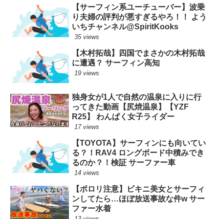
【サーフィン系ユーチューバー】波乗
り夫婦の評判が悪すぎるやろ！！ よう
いちチャンネル@SpiritKooks
35 views
【木村拓哉】四国でまさかの木村拓哉
に遭遇？ サーフィン高知
19 views
独身女が1人で自然の温泉に入りに行
ってきた動画【尻焼温泉】【YZF
R25】 わんぱく女子ライダー
17 views
【TOYOTA】サーフィンにも向いてい
る？！RAV4 ロングボード中積みでき
るのか？！検証 サーファー車
14 views
【ポロリ注意】ビキニ美女とサーフィ
ンしてたら…ほぼ放送事故な件w サー
ファー水着
13 views