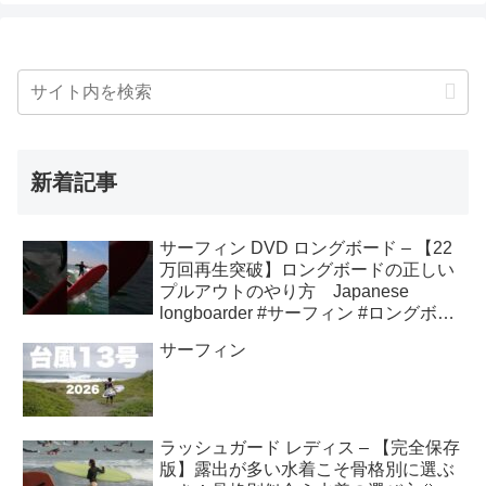
新着記事
サーフィン DVD ロングボード – 【22
万回再生突破】ロングボードの正しい
プルアウトのやり方 Japanese
longboarder #サーフィン #ロングボー
ド #shorts
サーフィン
ラッシュガード レディス – 【完全保存
版】露出が多い水着こそ骨格別に選ぶ