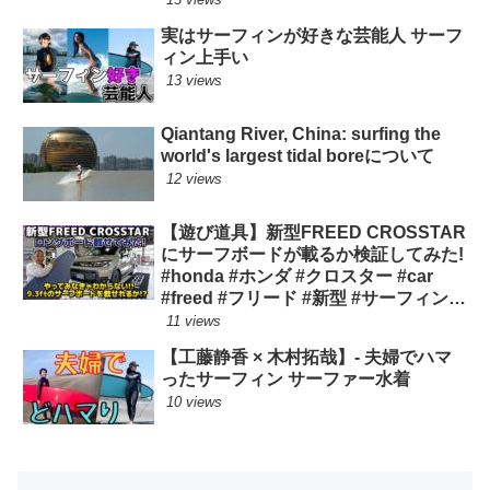
実はサーフィンが好きな芸能人 サーフ
ィン上手い
13 views
Qiantang River, China: surfing the
world's largest tidal boreについて
12 views
【遊び道具】新型FREED CROSSTAR
にサーフボードが載るか検証してみた!
#honda #ホンダ #クロスター #car
#freed #フリード #新型 #サーフィン
ロングボード
11 views
【工藤静香 × 木村拓哉】- 夫婦でハマ
ったサーフィン サーファー水着
10 views