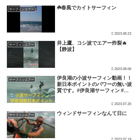
☘️春風でカイトサーフィン
サーフィンエアー
2023.08.23
井上鷹、コシ波でエアー炸裂🔥
サーフィンエアー
【静波】
2023.08.06
伊良湖の小波サーフィン動画！！
サーフィンエアー
新日本ポイントのパワーの無い波
質です。#伊良湖サーフィン #ス
トレインサーフボード #レスカー
ムサーフショップ #サーフィン
2023.07.20
#エアー
ウィンドサーフィンなんて日に
サーフィンエアー
2023.07.19