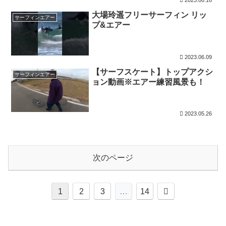
大場玲遥フリーサーフィン リッ
サーフィンエアー
プ&エアー
2023.06.09
【サーフスケート】トップアクシ
サーフィンエアー
ョン動画※エアー練習風景も！
2023.05.26
次のページ
次
1
2
3
…
14
へ