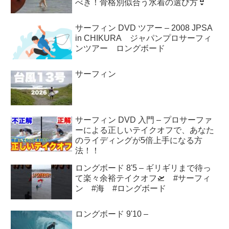
べき！骨格別似合う水着の選び方👙
サーフィン DVD ツアー – 2008 JPSA
in CHIKURA ジャパンプロサーフィ
ンツアー ロングボード
サーフィン
サーフィン DVD 入門 – プロサーファ
ーによる正しいテイクオフで、あなた
のライディングが5倍上手になる方
法！！
ロングボード 8'5 – ギリギリまで待っ
て楽々余裕テイクオフ🛫 #サーフィ
ン #海 #ロングボード
ロングボード 9'10 –