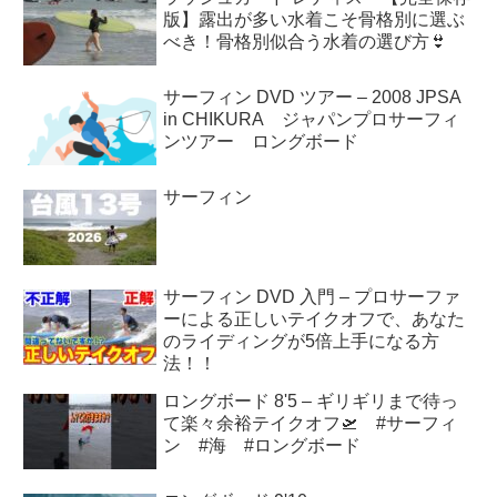
版】露出が多い水着こそ骨格別に選ぶ
べき！骨格別似合う水着の選び方👙
サーフィン DVD ツアー – 2008 JPSA
in CHIKURA ジャパンプロサーフィ
ンツアー ロングボード
サーフィン
サーフィン DVD 入門 – プロサーファ
ーによる正しいテイクオフで、あなた
のライディングが5倍上手になる方
法！！
ロングボード 8'5 – ギリギリまで待っ
て楽々余裕テイクオフ🛫 #サーフィ
ン #海 #ロングボード