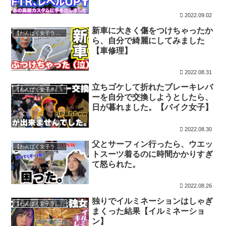
2022.09.02
新車に大きく傷をつけちゃったか
【わんぱく女子ライダー】瑠衣チャンネル
ら、自分で綺麗にしてみました
【車修理】
2022.08.31
立ちゴケして折れたブレーキレバ
【わんぱく女子ライダー】瑠衣チャンネル
ーを自分で交換しようとしたら、
日が暮れました。【バイク女子】
2022.08.30
父とサーフィン行ったら、ウエッ
【わんぱく女子ライダー】瑠衣チャンネル
トスーツ着るのに時間かかりすぎ
て怒られた。
2022.08.26
独りでイルミネーションはしゃぎ
【わんぱく女子ライダー】瑠衣チャンネル
まくった結果【イルミネーショ
ン】