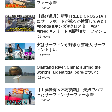
ファー水着
15 views
【遊び道具】新型FREED CROSSTAR
にサーフボードが載るか検証してみた!
#honda #ホンダ #クロスター #car
#freed #フリード #新型 #サーフィン
ロングボード
12 views
実はサーフィンが好きな芸能人 サーフ
ィン上手い
11 views
Qiantang River, China: surfing the
world's largest tidal boreについて
11 views
【工藤静香 × 木村拓哉】- 夫婦でハマ
ったサーフィン サーファー水着
10 views