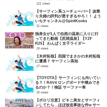
121 views
【サーフィン系ユーチューバー】波乗
り夫婦の評判が悪すぎるやろ！！ よう
いちチャンネル@SpiritKooks
31 views
独身女が1人で自然の温泉に入りに行
ってきた動画【尻焼温泉】【YZF
R25】 わんぱく女子ライダー
19 views
【木村拓哉】四国でまさかの木村拓哉
に遭遇？ サーフィン高知
17 views
【TOYOTA】サーフィンにも向いてい
る？！RAV4 ロングボード中積みでき
るのか？！検証 サーファー車
16 views
【ポロリ注意】ビキニ美女とサーフィ
ンしてたら…ほぼ放送事故な件w サー