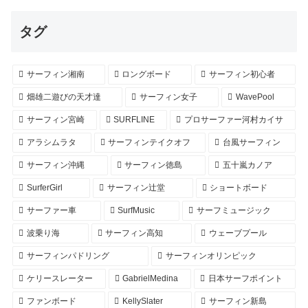
タグ
サーフィン湘南
ロングボード
サーフィン初心者
畑雄二遊びの天才達
サーフィン女子
WavePool
サーフィン宮崎
SURFLINE
プロサーファー河村カイサ
アラシムラタ
サーフィンテイクオフ
台風サーフィン
サーフィン沖縄
サーフィン徳島
五十嵐カノア
SurferGirl
サーフィン辻堂
ショートボード
サーファー車
SurfMusic
サーフミュージック
波乗り海
サーフィン高知
ウェーブプール
サーフィンパドリング
サーフィンオリンピック
ケリースレーター
GabrielMedina
日本サーフポイント
ファンボード
KellySlater
サーフィン新島