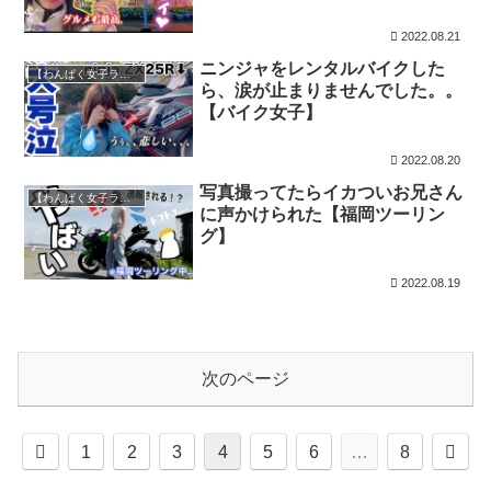
2022.08.21
ニンジャをレンタルバイクした
【わんぱく女子ライダー】瑠衣チャンネル
ら、涙が止まりませんでした。。
【バイク女子】
2022.08.20
写真撮ってたらイカついお兄さん
【わんぱく女子ライダー】瑠衣チャンネル
に声かけられた【福岡ツーリン
グ】
2022.08.19
次のページ
前
次
1
2
3
4
5
6
…
8
へ
へ