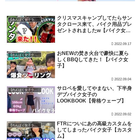
クリスマスキャンプしてたらサン
【わんぱく女子ライダー】瑠衣チャンネル
タクロース来て、バイク用品プレ
ゼントされましたw【バイク女
子】
2022.09.17
おNEWの焚き火台で豪快に夏ら
【わんぱく女子ライダー】瑠衣チャンネル
しくBBQしてきた！【バイク女
子】
2022.09.04
サロペを愛してやまない、下半身
【わんぱく女子ライダー】瑠衣チャンネル
デブバイク女子の
LOOKBOOK【骨格ウェーブ】
2022.09.02
FTRについにあの高級カスタムを
【わんぱく女子ライダー】瑠衣チャンネル
してしまったバイク女子【カスタ
ム】