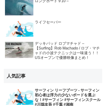
ロングボード 9'10 –
ライフセーバー
デッキパッド ロブマチャド –
【Surfing】Rob Machado / ロブ・マチ
ャドの小波テクニックは一味違う！！
USオープンで優勝映像まとめ！
人気記事
サーフィン リーフブーツ - サーフィン
初心者は浮力の少ないボードを選ぶ
な！#サーフィン #サーフィンスクール
#川畑友吾 #千葉 #湘南