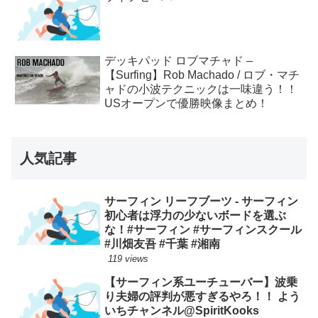
デッキパッド ロブマチャド –
【Surfing】Rob Machado / ロブ・マチ
ャドの小波テクニックは一味違う！！
USオープンで優勝映像まとめ！
人気記事
サーフィン リーフブーツ - サーフィン
初心者は浮力の少ないボードを選ぶ
な！#サーフィン #サーフィンスクール
#川畑友吾 #千葉 #湘南
119 views
【サーフィン系ユーチューバー】波乗
り夫婦の評判が悪すぎるやろ！！ よう
いちチャンネル@SpiritKooks