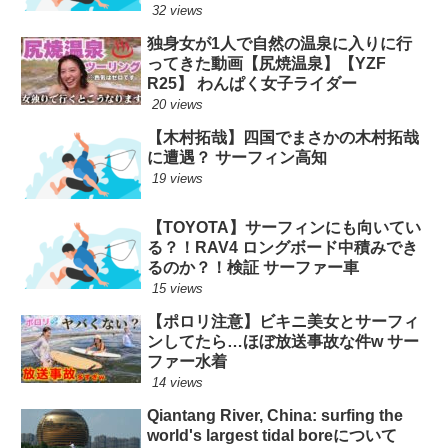
32 views
独身女が1人で自然の温泉に入りに行
ってきた動画【尻焼温泉】【YZF
R25】 わんぱく女子ライダー
20 views
【木村拓哉】四国でまさかの木村拓哉
に遭遇？ サーフィン高知
19 views
【TOYOTA】サーフィンにも向いてい
る？！RAV4 ロングボード中積みでき
るのか？！検証 サーファー車
15 views
【ポロリ注意】ビキニ美女とサーフィ
ンしてたら…ほぼ放送事故な件w サー
ファー水着
14 views
Qiantang River, China: surfing the
world's largest tidal boreについて