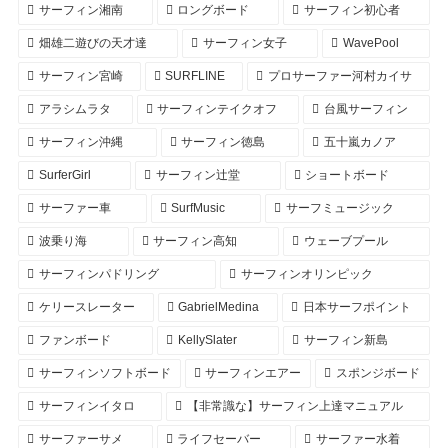
サーフィン湘南
ロングボード
サーフィン初心者
畑雄二遊びの天才達
サーフィン女子
WavePool
サーフィン宮崎
SURFLINE
プロサーファー河村カイサ
アラシムラタ
サーフィンテイクオフ
台風サーフィン
サーフィン沖縄
サーフィン徳島
五十嵐カノア
SurferGirl
サーフィン辻堂
ショートボード
サーファー車
SurfMusic
サーフミュージック
波乗り海
サーフィン高知
ウェーブプール
サーフィンパドリング
サーフィンオリンピック
ケリースレーター
GabrielMedina
日本サーフポイント
ファンボード
KellySlater
サーフィン新島
サーフィンソフトボード
サーフィンエアー
スポンジボード
サーフィンイタロ
【非常識な】サーフィン上達マニュアル
サーファーサメ
ライフセーバー
サーファー水着