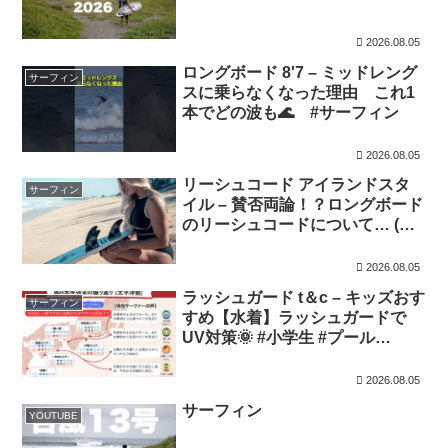
2026.08.05
ロングボード 8'7 – ミッドレング
サーフィン
スに乗らなくなった理由 これ1
本でどの波も🌊 #サーフィン
2026.08.05
リーシュコード アイランドスタ
サーフィン
イル – 賛否両論！？ロングボード
のリーシュコードについて… (ロ
ングボーダー必見！)
2026.08.05
ラッシュガード t＆c – キッズおす
サーフィン
すめ【水着】ラッシュガードで
UV対策🌞 #小学生 #プール
#shorts ZS010
2026.08.05
サーフィン
YOUTUBE