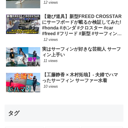
12 views
【遊び道具】新型FREED CROSSTAR
にサーフボードが載るか検証してみた!
#honda #ホンダ #クロスター #car
#freed #フリード #新型 #サーフィン
ロングボード
12 views
実はサーフィンが好きな芸能人 サーフ
ィン上手い
11 views
【工藤静香 × 木村拓哉】- 夫婦でハマ
ったサーフィン サーファー水着
10 views
タグ