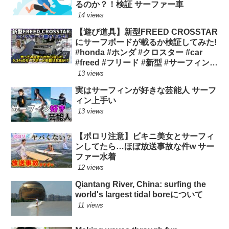
るのか？！検証 サーファー車
14 views
【遊び道具】新型FREED CROSSTAR
にサーフボードが載るか検証してみた!
#honda #ホンダ #クロスター #car
#freed #フリード #新型 #サーフィン
ロングボード
13 views
実はサーフィンが好きな芸能人 サーフ
ィン上手い
13 views
【ポロリ注意】ビキニ美女とサーフィ
ンしてたら…ほぼ放送事故な件w サー
ファー水着
12 views
Qiantang River, China: surfing the
world's largest tidal boreについて
11 views