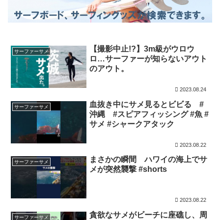
【撮影中止!?】3m級がウロウ
サーファーサメ
ロ…サーファーが知らないアウト
のアウト。
2023.08.24
血抜き中にサメ見るとビビる #
サーファーサメ
沖縄 #スピアフィッシング #魚 #
サメ #シャークアタック
2023.08.22
まさかの瞬間 ハワイの海上でサ
サーファーサメ
メが突然襲撃 #shorts
2023.08.22
貪欲なサメがビーチに座礁し、周
サーファーサメ