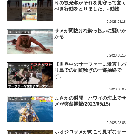
りの観光客がそれを見守って驚く
べき行動をとりました。#動物 #
感動
2023.08.18
サメが間抜けな酔っ払いに襲いか
サーファーサメ
かる
2023.08.15
【世界中のサーファーに激震】バ
サーファーサメ
リ島での乱闘騒ぎの一部始終で
す。
2023.08.05
まさかの瞬間 ハワイの海上でサ
サーファーサメ
メが突然襲撃(2023/05/15)
2023.08.03
ホオジロザメが向こう見ずなサー
サーファーサメ