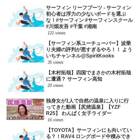
サーフィン リーフブーツ - サーフィン
初心者は浮力の少ないボードを選ぶ
な！#サーフィン #サーフィンスクール
#川畑友吾 #千葉 #湘南
121 views
【サーフィン系ユーチューバー】波乗
り夫婦の評判が悪すぎるやろ！！ よう
いちチャンネル@SpiritKooks
35 views
【木村拓哉】四国でまさかの木村拓哉
に遭遇？ サーフィン高知
20 views
独身女が1人で自然の温泉に入りに行
ってきた動画【尻焼温泉】【YZF
R25】 わんぱく女子ライダー
16 views
【TOYOTA】サーフィンにも向いてい
る？！RAV4 ロングボード中積みでき