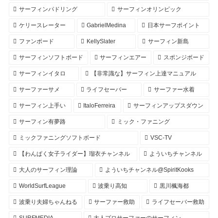
サーフィンパドリング
サーフィンオリンピック
ケリースレーター
GabrielMedina
日本サーフポイント
ファンボード
KellySlater
サーフィン新島
サーフィンソフトボード
サーフィンエアー
スポンジボード
サーフィンイタロ
【非常識な】サーフィン上達マニュアル
サーファーサメ
ライフセーバー
サーファー水着
サーフィン上手い
ItaloFerreira
サーフィンアップスダウン
サーフィン有夢路
ミック・ファニング
ミックファニングソフトボード
VSC-TV
【わんぱく女子ライダー】瑠衣チャンネル
よういちチャンネル
大人のサーフィン理論
よういちチャンネル@SpiritKooks
WorldSurfLeague
波乗り高知
黒川楓海都
波乗り夫婦ちゃんねる
サーファー救助
ライフセーバー救助