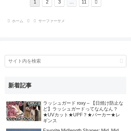
次
1
2
3
…
11
へ
ホーム
サーファーサメ
新着記事
ラッシュガード roxy – 【日焼け防止な
ど】ラッシュガードってなんなん？
★UVカット★UPF？★パーカー★レ
ギンス
Favorite Midlength Shapes: Mid, Mid