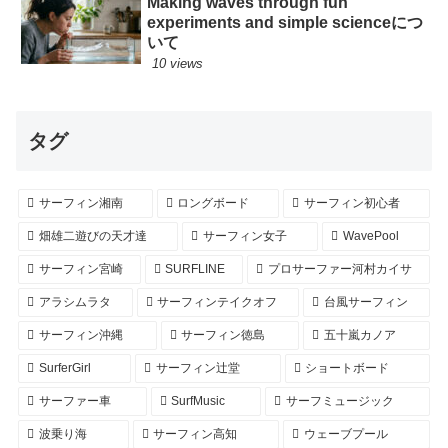
Making waves through fun
experiments and simple scienceにつ
いて
10 views
タグ
サーフィン湘南
ロングボード
サーフィン初心者
畑雄二遊びの天才達
サーフィン女子
WavePool
サーフィン宮崎
SURFLINE
プロサーファー河村カイサ
アラシムラタ
サーフィンテイクオフ
台風サーフィン
サーフィン沖縄
サーフィン徳島
五十嵐カノア
SurferGirl
サーフィン辻堂
ショートボード
サーファー車
SurfMusic
サーフミュージック
波乗り海
サーフィン高知
ウェーブプール