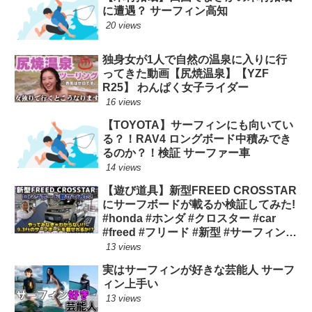
に遭遇？ サーフィン高知
20 views
独身女が1人で自然の温泉に入りに行
ってきた動画【尻焼温泉】【YZF
R25】 わんぱく女子ライダー
16 views
【TOYOTA】サーフィンにも向いてい
る？！RAV4 ロングボード中積みでき
るのか？！検証 サーファー車
14 views
【遊び道具】新型FREED CROSSTAR
にサーフボードが載るか検証してみた!
#honda #ホンダ #クロスター #car
#freed #フリード #新型 #サーフィン
ロングボード
13 views
実はサーフィンが好きな芸能人 サーフ
ィン上手い
13 views