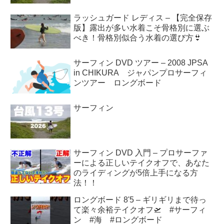
ラッシュガード レディス – 【完全保存
版】露出が多い水着こそ骨格別に選ぶ
べき！骨格別似合う水着の選び方👙
サーフィン DVD ツアー – 2008 JPSA
in CHIKURA ジャパンプロサーフィ
ンツアー ロングボード
サーフィン
サーフィン DVD 入門 – プロサーファ
ーによる正しいテイクオフで、あなた
のライディングが5倍上手になる方
法！！
ロングボード 8'5 – ギリギリまで待っ
て楽々余裕テイクオフ🛫 #サーフィ
ン #海 #ロングボード