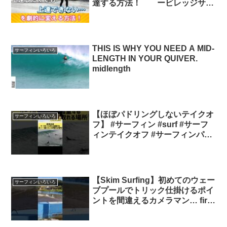
達する方法！ ービレッジサー
フクラブ 【非常識な】サーフィ
ン上達マニュアル
THIS IS WHY YOU NEED A MID-
サーフィンいろいろ
LENGTH IN YOUR QUIVER.
midlength
【ほぼパドリングしないテイクオ
サーフィンいろいろ
フ】 #サーフィン #surf #サーフ
ィンテイクオフ #サーフィンパド
リング #shorts #short サーフィ
ンパドリング
【Skim Surfing】初めてのウェー
サーフィンいろいろ
ブプールでトリック仕掛けるポイ
ントを間違えるカメラマン… first
take at Wave Pool. ウェーブプー
ル