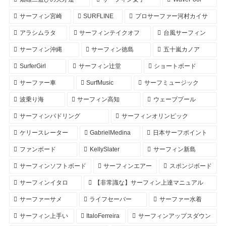
サーフィン宮崎
SURFLINE
プロサーファー河村カイサ
アラシムラタ
サーフィンテイクオフ
台風サーフィン
サーフィン沖縄
サーフィン徳島
五十嵐カノア
SurferGirl
サーフィン辻堂
ショートボード
サーファー車
SurfMusic
サーフミュージック
波乗り海
サーフィン高知
ウェーブプール
サーフィンパドリング
サーフィンオリンピック
ケリースレーター
GabrielMedina
日本サーフポイント
ファンボード
KellySlater
サーフィン新島
サーフィンソフトボード
サーフィンエアー
スポンジボード
サーフィンイタロ
【非常識な】サーフィン上達マニュアル
サーファーサメ
ライフセーバー
サーファー水着
サーフィン上手い
ItaloFerreira
サーフィンアップスダウン