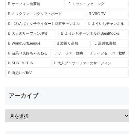
サーフィン有夢路
ミック・ファニング
ミックファニングソフトボード
VSC-TV
【わんぱく女子ライダー】瑠衣チャンネル
よういちチャンネル
大人のサーフィン理論
よういちチャンネル@SpiritKooks
WorldSurfLeague
波乗り高知
黒川楓海都
波乗り夫婦ちゃんねる
サーファー救助
ライフセーバー救助
SURFMEDIA
大人プロサーファーのサーフィン
海旅UmiTaVi
アーカイブ