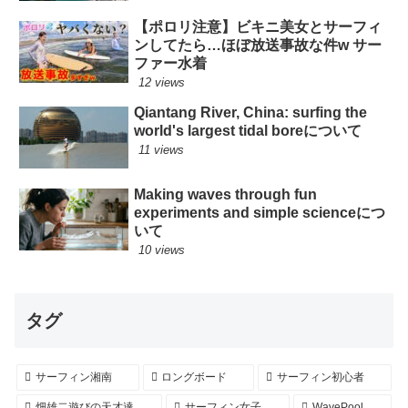
【ポロリ注意】ビキニ美女とサーフィ
ンしてたら…ほぼ放送事故な件w サー
ファー水着
12 views
Qiantang River, China: surfing the
world's largest tidal boreについて
11 views
Making waves through fun
experiments and simple scienceにつ
いて
10 views
タグ
サーフィン湘南
ロングボード
サーフィン初心者
畑雄二遊びの天才達
サーフィン女子
WavePool