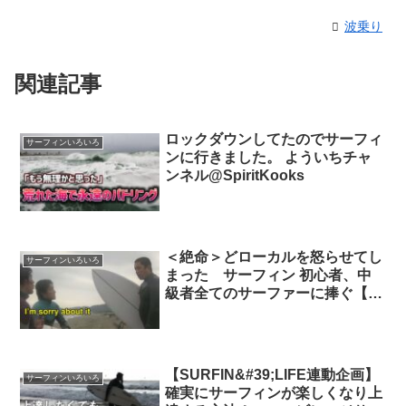
波乗り
関連記事
ロックダウンしてたのでサーフィ
サーフィンいろいろ
ンに行きました。 よういちチャ
ンネル@SpiritKooks
＜絶命＞どローカルを怒らせてし
サーフィンいろいろ
まった サーフィン 初心者、中
級者全てのサーファーに捧ぐ【勇
海自伝Z】 サーフィン辻堂
【SURFIN&#39;LIFE連動企画】
サーフィンいろいろ
確実にサーフィンが楽しくなり上