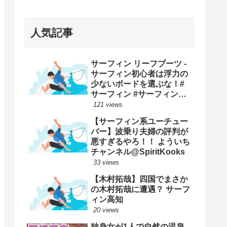
ープンで優勝映像まとめ！
人気記事
サーフィン リーフブーツ -
サーフィン初心者は浮力の
少ないボードを選ぶな！#
サーフィン #サーフィンス
クール #川畑友吾 #千葉 #湘
121 views
南
【サーフィン系ユーチュー
バー】波乗り夫婦の評判が
悪すぎるやろ！！ よういち
チャンネル@SpiritKooks
33 views
【木村拓哉】四国でまさか
の木村拓哉に遭遇？ サーフ
ィン高知
20 views
独身女が1人で自然の温泉