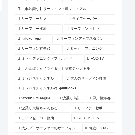
【非常識な】サーフィン上達マニュアル
サーファーサメ
ライフセーバー
サーファー水着
サーフィン上手い
ItaloFerreira
サーフィンアップスダウン
サーフィン有夢路
ミック・ファニング
ミックファニングソフトボード
VSC-TV
【わんぱく女子ライダー】瑠衣チャンネル
よういちチャンネル
大人のサーフィン理論
よういちチャンネル@SpiritKooks
WorldSurfLeague
波乗り高知
黒川楓海都
波乗り夫婦ちゃんねる
サーファー救助
ライフセーバー救助
SURFMEDIA
大人プロサーファーのサーフィン
海旅UmiTaVi