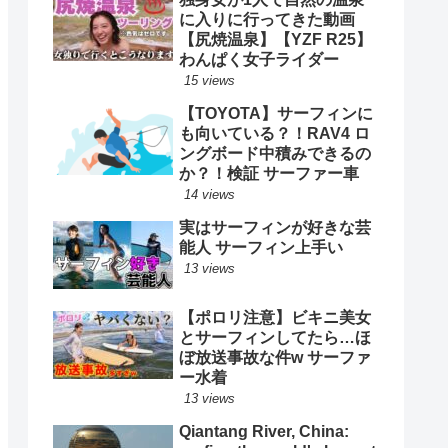
に入りに行ってきた動画
【尻焼温泉】【YZF R25】
わんぱく女子ライダー
15 views
【TOYOTA】サーフィンに
も向いている？！RAV4 ロ
ングボード中積みできるの
か？！検証 サーファー車
14 views
実はサーフィンが好きな芸
能人 サーフィン上手い
13 views
【ポロリ注意】ビキニ美女
とサーフィンしてたら…ほ
ぼ放送事故な件w サーファ
ー水着
13 views
Qiantang River, China: