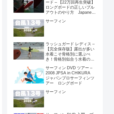
ード – 【22万回再生突破】
ロングボードの正しいプル
アウトのやり方 Japanese
longboarder #サーフィン #
サーフィン
ロングボード #shorts
ラッシュガード レディス –
【完全保存版】露出が多い
水着こそ骨格別に選ぶべ
き！骨格別似合う水着の選
び方👙
サーフィン DVD ツアー –
2008 JPSA in CHIKURA
ジャパンプロサーフィンツ
アー ロングボード
サーフィン