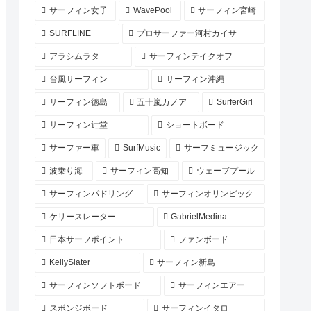
サーフィン女子
WavePool
サーフィン宮崎
SURFLINE
プロサーファー河村カイサ
アラシムラタ
サーフィンテイクオフ
台風サーフィン
サーフィン沖縄
サーフィン徳島
五十嵐カノア
SurferGirl
サーフィン辻堂
ショートボード
サーファー車
SurfMusic
サーフミュージック
波乗り海
サーフィン高知
ウェーブプール
サーフィンパドリング
サーフィンオリンピック
ケリースレーター
GabrielMedina
日本サーフポイント
ファンボード
KellySlater
サーフィン新島
サーフィンソフトボード
サーフィンエアー
スポンジボード
サーフィンイタロ