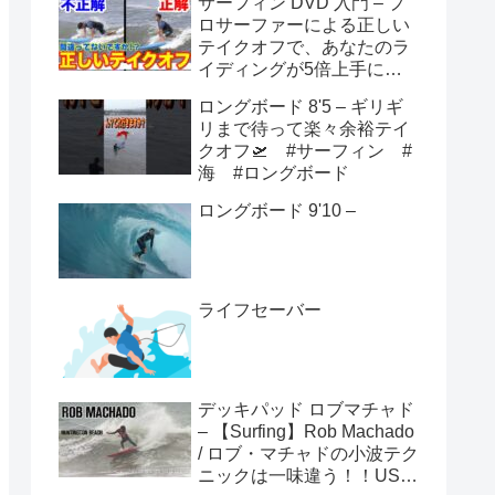
サーフィン DVD 入門 – プ
ロサーファーによる正しい
テイクオフで、あなたのラ
イディングが5倍上手にな
る方法！！
ロングボード 8'5 – ギリギ
リまで待って楽々余裕テイ
クオフ🛫 #サーフィン #
海 #ロングボード
ロングボード 9'10 –
ライフセーバー
デッキパッド ロブマチャド
– 【Surfing】Rob Machado
/ ロブ・マチャドの小波テク
ニックは一味違う！！USオ