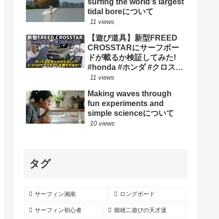
surfing the world's largest
tidal boreについて
11 views
【遊び道具】新型FREED
CROSSTARにサーフボー
ドが載るか検証してみた!
#honda #ホンダ #クロスタ
ー #car #freed #フリード #
11 views
新型 #サーフィン ロングボ
Making waves through
ード
fun experiments and
simple scienceについて
10 views
タグ
サーフィン湘南
ロングボード
サーフィン初心者
畑雄二遊びの天才達