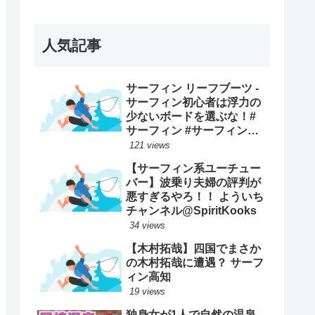
ープンで優勝映像まとめ！
人気記事
サーフィン リーフブーツ -
サーフィン初心者は浮力の
少ないボードを選ぶな！#
サーフィン #サーフィンス
クール #川畑友吾 #千葉 #湘
121 views
南
【サーフィン系ユーチュー
バー】波乗り夫婦の評判が
悪すぎるやろ！！ よういち
チャンネル@SpiritKooks
34 views
【木村拓哉】四国でまさか
の木村拓哉に遭遇？ サーフ
ィン高知
19 views
独身女が1人で自然の温泉