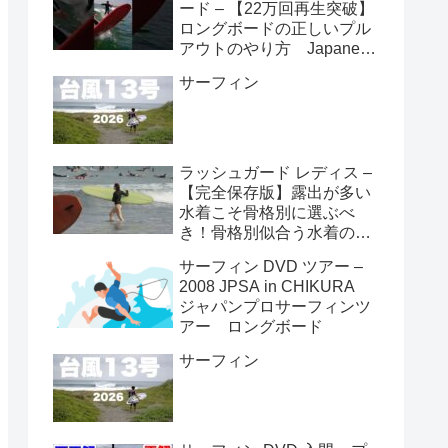
ード – 【22万回再生突破】
ロングボードの正しいプル
アウトのやり方 Japanese
longboarder #サーフィン #
サーフィン
ロングボード #shorts
ラッシュガード レディス –
【完全保存版】露出が多い
水着こそ骨格別に選ぶべ
き！骨格別似合う水着の選
び方👙
サーフィン DVD ツアー –
2008 JPSA in CHIKURA
ジャパンプロサーフィンツ
アー ロングボード
サーフィン