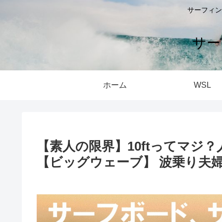
サーフィン
サー
ホーム
WSL
【素人の限界】10ftってマジ
【ビッグウェーブ】 波乗り夫