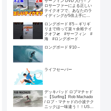
サーフィン DVD 入門 – プ
ロサーファーによる正しい
テイクオフで、あなたのラ
イディングが5倍上手にな
る方法！！
ロングボード 8'5 – ギリギ
リまで待って楽々余裕テイ
クオフ🛫 #サーフィン #
海 #ロングボード
ロングボード 9'10 –
ライフセーバー
デッキパッド ロブマチャド
– 【Surfing】Rob Machado
/ ロブ・マチャドの小波テク
ニックは一味違う！！USオ