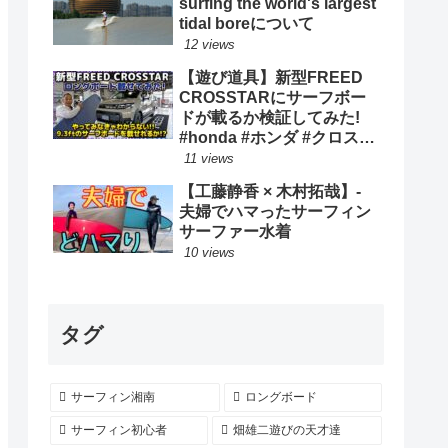
surfing the world's largest
tidal boreについて
12 views
【遊び道具】新型FREED
CROSSTARにサーフボー
ドが載るか検証してみた!
#honda #ホンダ #クロスタ
ー #car #freed #フリード #
11 views
新型 #サーフィン ロングボ
【工藤静香 × 木村拓哉】-
ード
夫婦でハマったサーフィン
サーファー水着
10 views
タグ
サーフィン湘南
ロングボード
サーフィン初心者
畑雄二遊びの天才達