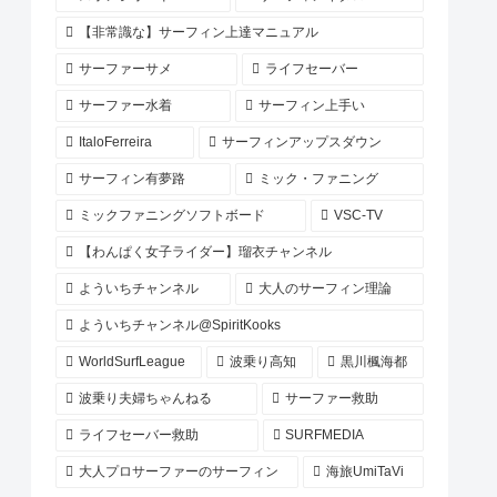
【非常識な】サーフィン上達マニュアル
サーファーサメ
ライフセーバー
サーファー水着
サーフィン上手い
ItaloFerreira
サーフィンアップスダウン
サーフィン有夢路
ミック・ファニング
ミックファニングソフトボード
VSC-TV
【わんぱく女子ライダー】瑠衣チャンネル
よういちチャンネル
大人のサーフィン理論
よういちチャンネル@SpiritKooks
WorldSurfLeague
波乗り高知
黒川楓海都
波乗り夫婦ちゃんねる
サーファー救助
ライフセーバー救助
SURFMEDIA
大人プロサーファーのサーフィン
海旅UmiTaVi