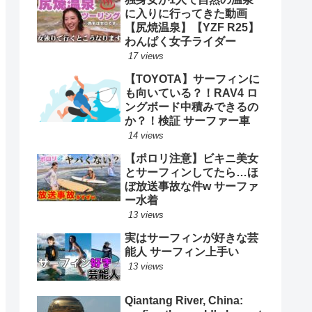
に入りに行ってきた動画
【尻焼温泉】【YZF R25】
わんぱく女子ライダー
17 views
【TOYOTA】サーフィンに
も向いている？！RAV4 ロ
ングボード中積みできるの
か？！検証 サーファー車
14 views
【ポロリ注意】ビキニ美女
とサーフィンしてたら…ほ
ぼ放送事故な件w サーファ
ー水着
13 views
実はサーフィンが好きな芸
能人 サーフィン上手い
13 views
Qiantang River, China: