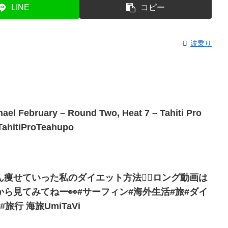
LINE
コピー
波乗り
hael February – Round Two, Heat 7 – Tahiti Pro
TahitiProTeahupo
痩せていった私のダイエット方法✌🏽ロング動画は
ら見てみてねー👀#サーフィン#海外生活#旅#ダイ
行 海旅UmiTaVi