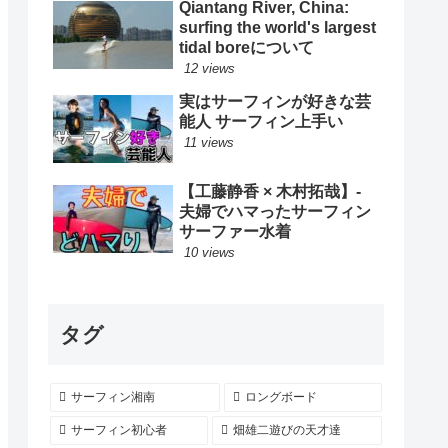
Qiantang River, China:
ード
surfing the world's largest
tidal boreについて
12 views
実はサーフィンが好きな芸
能人 サーフィン上手い
11 views
【工藤静香 × 木村拓哉】-
夫婦でハマったサーフィン
サーファー水着
10 views
タグ
サーフィン湘南
ロングボード
サーフィン初心者
畑雄二遊びの天才達