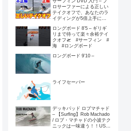
サーフィン DVD 入門 – プ
ロサーファーによる正しい
テイクオフで、あなたのラ
イディングが5倍上手にな
る方法！！
ロングボード 8'5 – ギリギ
リまで待って楽々余裕テイ
クオフ🛫 #サーフィン #
海 #ロングボード
ロングボード 9'10 –
ライフセーバー
デッキパッド ロブマチャド
– 【Surfing】Rob Machado
/ ロブ・マチャドの小波テク
ニックは一味違う！！USオ