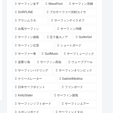
サーフィン女子
WavePool
サーフィン宮崎
SURFLINE
プロサーファー河村カイサ
アラシムラタ
サーフィンテイクオフ
台風サーフィン
サーフィン沖縄
サーフィン徳島
五十嵐カノア
SurferGirl
サーフィン辻堂
ショートボード
サーファー車
SurfMusic
サーフミュージック
波乗り海
サーフィン高知
ウェーブプール
サーフィンパドリング
サーフィンオリンピック
ケリースレーター
GabrielMedina
日本サーフポイント
ファンボード
KellySlater
サーフィン新島
サーフィンソフトボード
サーフィンエアー
スポンジボード
サーフィンイタロ