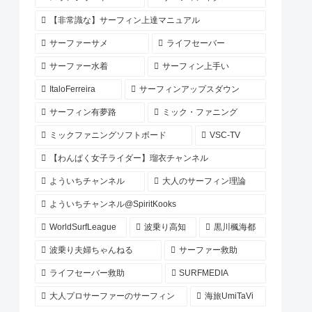
【非常識な】サーフィン上達マニュアル
サーファーサメ
ライフセーバー
サーファー水着
サーフィン上手い
ItaloFerreira
サーフィンアップスダウン
サーフィン有夢路
ミック・ファニング
ミックファニングソフトボード
VSC-TV
【わんぱく女子ライダー】瑠衣チャンネル
よういちチャンネル
大人のサーフィン理論
よういちチャンネル@SpiritKooks
WorldSurfLeague
波乗り高知
黒川楓海都
波乗り夫婦ちゃんねる
サーファー救助
ライフセーバー救助
SURFMEDIA
大人プロサーファーのサーフィン
海旅UmiTaVi