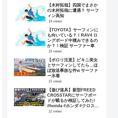
【木村拓哉】四国でまさか
の木村拓哉に遭遇？ サーフ
ィン高知
19 views
【TOYOTA】サーフィンに
も向いている？！RAV4 ロ
ングボード中積みできるの
か？！検証 サーファー車
16 views
【ポロリ注意】ビキニ美女
とサーフィンしてたら…ほ
ぼ放送事故な件w サーファ
ー水着
15 views
【遊び道具】新型FREED
CROSSTARにサーフボー
ドが載るか検証してみた!
#honda #ホンダ #クロスタ
ー #car #freed #フリード #
12 views
新型 #サーフィン ロングボ