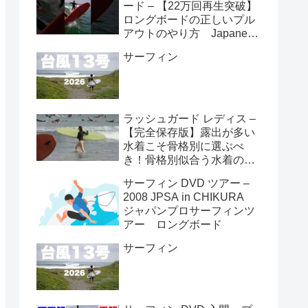
ード – 【22万回再生突破】
ロングボードの正しいプル
アウトのやり方 Japanese
longboarder #サーフィン #
サーフィン
ロングボード #shorts
ラッシュガード レディス –
【完全保存版】露出が多い
水着こそ骨格別に選ぶべ
き！骨格別似合う水着の選
び方👙
サーフィン DVD ツアー –
2008 JPSA in CHIKURA
ジャパンプロサーフィンツ
アー ロングボード
サーフィン