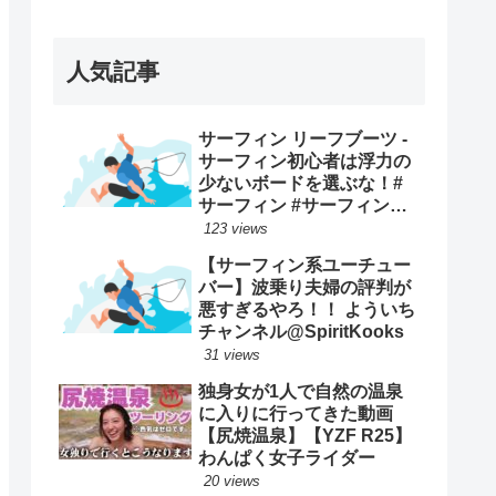
ープンで優勝映像まとめ！
人気記事
サーフィン リーフブーツ -
サーフィン初心者は浮力の
少ないボードを選ぶな！#
サーフィン #サーフィンス
クール #川畑友吾 #千葉 #湘
123 views
南
【サーフィン系ユーチュー
バー】波乗り夫婦の評判が
悪すぎるやろ！！ よういち
チャンネル@SpiritKooks
31 views
独身女が1人で自然の温泉
に入りに行ってきた動画
【尻焼温泉】【YZF R25】
わんぱく女子ライダー
20 views