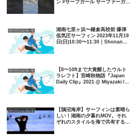
ン #サーフガール サーファーガー
ル サーフィン
湘南七里ヶ浜〜鎌倉高校前 爆弾
サーフィンいろいろ
低気圧サーフィン 2023年11月19
日(日)10:30〜11:30｜Shonan
Shichirigahama Surfing 台風サ
ーフィン
【8〜10ftまで大覚醒したウルト
サーフィンいろいろ
ラレフト】宮崎秋物語『Japan
Daily Clip』2021 @ Miyazaki /
vol.6 サーフィン宮崎
【鵠沼海岸】サーフィンは素晴ら
サーフィンいろいろ
しい！湘南の夕暮れMOV。それ
ぞれのスタイルを海で共有する湘
南サーファー達。10月初旬のオフ
ショアDay。 サーフィン湘南