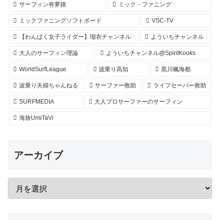
サーフィン有夢路
ミック・ファニング
ミックファニングソフトボード
VSC-TV
【わんぱく女子ライダー】瑠衣チャンネル
よういちチャンネル
大人のサーフィン理論
よういちチャンネル@SpiritKooks
WorldSurfLeague
波乗り高知
黒川楓海都
波乗り夫婦ちゃんねる
サーファー救助
ライフセーバー救助
SURFMEDIA
大人プロサーファーのサーフィン
海旅UmiTaVi
アーカイブ