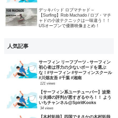
デッキパッド ロブマチャド –
【Surfing】Rob Machado / ロブ・マチ
ャドの小波テクニックは一味違う！！
USオープンで優勝映像まとめ！
人気記事
サーフィン リーフブーツ - サーフィン
初心者は浮力の少ないボードを選ぶ
な！#サーフィン #サーフィンスクール
#川畑友吾 #千葉 #湘南
121 views
【サーフィン系ユーチューバー】波乗
り夫婦の評判が悪すぎるやろ！！ よう
いちチャンネル@SpiritKooks
34 views
【木村拓哉】四国でまさかの木村拓哉