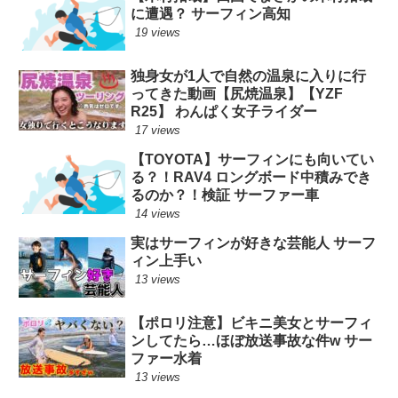
に遭遇？ サーフィン高知
19 views
独身女が1人で自然の温泉に入りに行
ってきた動画【尻焼温泉】【YZF
R25】 わんぱく女子ライダー
17 views
【TOYOTA】サーフィンにも向いてい
る？！RAV4 ロングボード中積みでき
るのか？！検証 サーファー車
14 views
実はサーフィンが好きな芸能人 サーフ
ィン上手い
13 views
【ポロリ注意】ビキニ美女とサーフィ
ンしてたら…ほぼ放送事故な件w サー
ファー水着
13 views