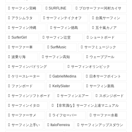
サーフィン宮崎
SURFLINE
プロサーファー河村カイサ
アラシムラタ
サーフィンテイクオフ
台風サーフィン
サーフィン沖縄
サーフィン徳島
五十嵐カノア
SurferGirl
サーフィン辻堂
ショートボード
サーファー車
SurfMusic
サーフミュージック
波乗り海
サーフィン高知
ウェーブプール
サーフィンパドリング
サーフィンオリンピック
ケリースレーター
GabrielMedina
日本サーフポイント
ファンボード
KellySlater
サーフィン新島
サーフィンソフトボード
サーフィンエアー
スポンジボード
サーフィンイタロ
【非常識な】サーフィン上達マニュアル
サーファーサメ
ライフセーバー
サーファー水着
サーフィン上手い
ItaloFerreira
サーフィンアップスダウン