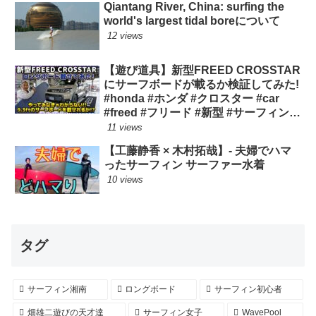
Qiantang River, China: surfing the
world's largest tidal boreについて
12 views
【遊び道具】新型FREED CROSSTAR
にサーフボードが載るか検証してみた!
#honda #ホンダ #クロスター #car
#freed #フリード #新型 #サーフィン
ロングボード
11 views
【工藤静香 × 木村拓哉】- 夫婦でハマ
ったサーフィン サーファー水着
10 views
タグ
サーフィン湘南
ロングボード
サーフィン初心者
畑雄二遊びの天才達
サーフィン女子
WavePool