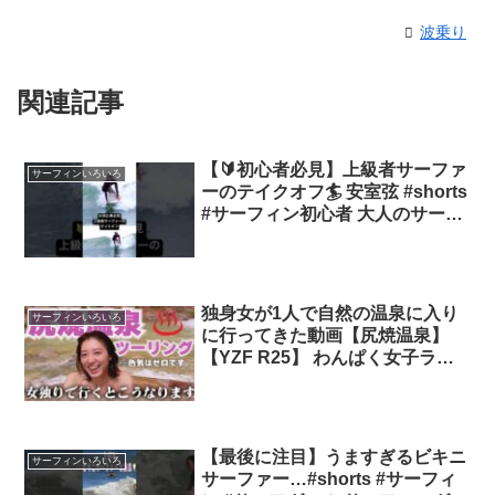
波乗り
関連記事
【🔰初心者必見】上級者サーファ
サーフィンいろいろ
ーのテイクオフ🏄 安室弦 #shorts
#サーフィン初心者 大人のサーフ
ィン理論
独身女が1人で自然の温泉に入り
サーフィンいろいろ
に行ってきた動画【尻焼温泉】
【YZF R25】 わんぱく女子ライ
ダー
【最後に注目】うますぎるビキニ
サーフィンいろいろ
サーファー…#shorts #サーフィ