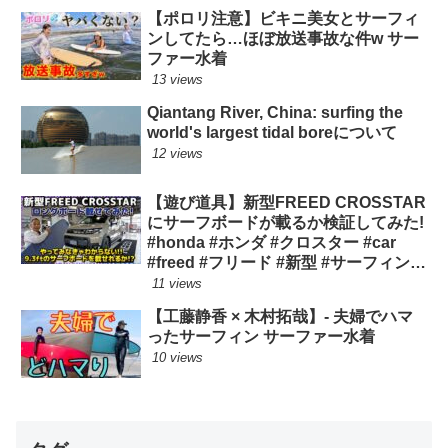
【ポロリ注意】ビキニ美女とサーフィ
ンしてたら…ほぼ放送事故な件w サー
ファー水着
13 views
Qiantang River, China: surfing the
world's largest tidal boreについて
12 views
【遊び道具】新型FREED CROSSTAR
にサーフボードが載るか検証してみた!
#honda #ホンダ #クロスター #car
#freed #フリード #新型 #サーフィン
ロングボード
11 views
【工藤静香 × 木村拓哉】- 夫婦でハマ
ったサーフィン サーファー水着
10 views