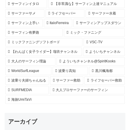
サーフィンイタロ
【非常識な】サーフィン上達マニュアル
サーファーサメ
ライフセーバー
サーファー水着
サーフィン上手い
ItaloFerreira
サーフィンアップスダウン
サーフィン有夢路
ミック・ファニング
ミックファニングソフトボード
VSC-TV
【わんぱく女子ライダー】瑠衣チャンネル
よういちチャンネル
大人のサーフィン理論
よういちチャンネル@SpiritKooks
WorldSurfLeague
波乗り高知
黒川楓海都
波乗り夫婦ちゃんねる
サーファー救助
ライフセーバー救助
SURFMEDIA
大人プロサーファーのサーフィン
海旅UmiTaVi
アーカイブ