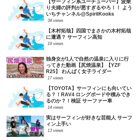
【サーフィン系ユーチューバー】波乗
り夫婦の評判が悪すぎるやろ！！ よう
いちチャンネル@SpiritKooks
34 views
【木村拓哉】四国でまさかの木村拓哉
に遭遇？ サーフィン高知
19 views
独身女が1人で自然の温泉に入りに行
ってきた動画【尻焼温泉】【YZF
R25】 わんぱく女子ライダー
17 views
【TOYOTA】サーフィンにも向いてい
る？！RAV4 ロングボード中積みでき
るのか？！検証 サーファー車
14 views
実はサーフィンが好きな芸能人 サーフ
ィン上手い
13 views