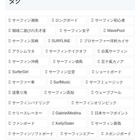
タグ
サーフィン湘南
ロングボード
サーフィン初心者
畑雄二遊びの天才達
サーフィン女子
WavePool
サーフィン宮崎
SURFLINE
プロサーファー河村カイサ
アラシムラタ
サーフィンテイクオフ
台風サーフィン
サーフィン沖縄
サーフィン徳島
五十嵐カノア
SurferGirl
サーフィン辻堂
ショートボード
サーファー車
SurfMusic
サーフミュージック
波乗り海
サーフィン高知
ウェーブプール
サーフィンパドリング
サーフィンオリンピック
ケリースレーター
GabrielMedina
日本サーフポイント
ファンボード
KellySlater
サーフィン新島
サーフィンソフトボード
サーフィンエアー
スポンジボード