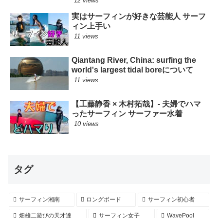
12 views
実はサーフィンが好きな芸能人 サーフ
ィン上手い
11 views
Qiantang River, China: surfing the
world's largest tidal boreについて
11 views
【工藤静香 × 木村拓哉】- 夫婦でハマ
ったサーフィン サーファー水着
10 views
タグ
サーフィン湘南
ロングボード
サーフィン初心者
畑雄二遊びの天才達
サーフィン女子
WavePool