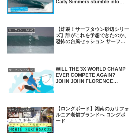
Caity Simmers stumble into
perfection SURFLINE
【炸裂！サーフタウン砂辺シリー
サーフィンいろいろ
ズ】誰がこれを予想できたのか、
恐怖の台風セッション サーフィ
ン沖縄
WILL THE 3X WORLD CHAMP
サーフィンいろいろ
EVER COMPETE AGAIN?
JOHN JOHN FLORENCE
JohnJohnFlorence
【ロングボード】湘南のカリフォ
サーフィンいろいろ
ルニア老舗ブランドへ ロングボ
ード