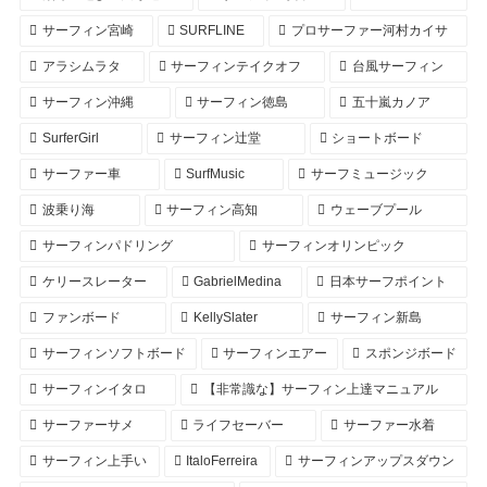
サーフィン宮崎
SURFLINE
プロサーファー河村カイサ
アラシムラタ
サーフィンテイクオフ
台風サーフィン
サーフィン沖縄
サーフィン徳島
五十嵐カノア
SurferGirl
サーフィン辻堂
ショートボード
サーファー車
SurfMusic
サーフミュージック
波乗り海
サーフィン高知
ウェーブプール
サーフィンパドリング
サーフィンオリンピック
ケリースレーター
GabrielMedina
日本サーフポイント
ファンボード
KellySlater
サーフィン新島
サーフィンソフトボード
サーフィンエアー
スポンジボード
サーフィンイタロ
【非常識な】サーフィン上達マニュアル
サーファーサメ
ライフセーバー
サーファー水着
サーフィン上手い
ItaloFerreira
サーフィンアップスダウン