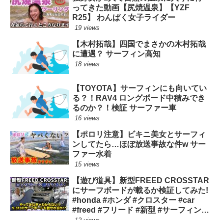
ってきた動画【尻焼温泉】【YZF
R25】 わんぱく女子ライダー
19 views
【木村拓哉】四国でまさかの木村拓哉
に遭遇？ サーフィン高知
18 views
【TOYOTA】サーフィンにも向いてい
る？！RAV4 ロングボード中積みでき
るのか？！検証 サーファー車
16 views
【ポロリ注意】ビキニ美女とサーフィ
ンしてたら…ほぼ放送事故な件w サー
ファー水着
15 views
【遊び道具】新型FREED CROSSTAR
にサーフボードが載るか検証してみた!
#honda #ホンダ #クロスター #car
#freed #フリード #新型 #サーフィン
ロングボード