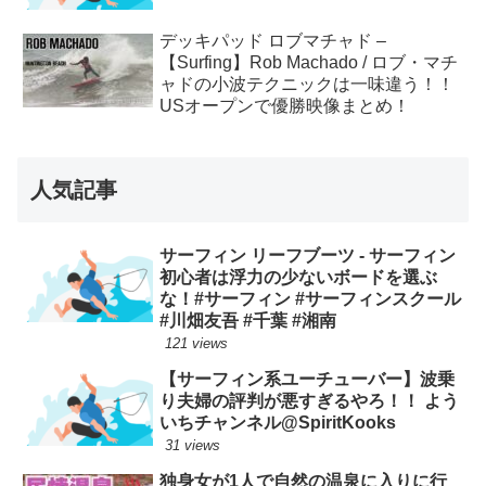
デッキパッド ロブマチャド –
【Surfing】Rob Machado / ロブ・マチ
ャドの小波テクニックは一味違う！！
USオープンで優勝映像まとめ！
人気記事
サーフィン リーフブーツ - サーフィン
初心者は浮力の少ないボードを選ぶ
な！#サーフィン #サーフィンスクール
#川畑友吾 #千葉 #湘南
121 views
【サーフィン系ユーチューバー】波乗
り夫婦の評判が悪すぎるやろ！！ よう
いちチャンネル@SpiritKooks
31 views
独身女が1人で自然の温泉に入りに行