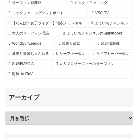
サーフィン有夢路
ミック・ファニング
ミックファニングソフトボード
VSC-TV
【わんぱく女子ライダー】瑠衣チャンネル
よういちチャンネル
大人のサーフィン理論
よういちチャンネル@SpiritKooks
WorldSurfLeague
波乗り高知
黒川楓海都
波乗り夫婦ちゃんねる
サーファー救助
ライフセーバー救助
SURFMEDIA
大人プロサーファーのサーフィン
海旅UmiTaVi
アーカイブ