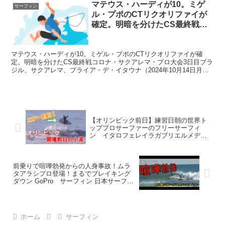
マテウス・ハーディが10。ミゲ
サーフィン
ル・プポのCTリクオリファイが
確定。明暗を分けたCS最終戦コ
ロナ・サクアレマ・プロ大会3日
目について
マテウス・ハーディが10。ミゲル・プポのCTリクオリファイが確
定。明暗を分けたCS最終戦コロナ・サクアレマ・プロ大会3日目ブラ
ジル、サクアレマ、プライア・デ・イタウナ（2024年10月14日月曜
日） – ワールド・サーフ・ ...メイシー・...
【オリンピック前日】練習日朝の世界ト
ッププロサーファーのフリーサーフィ
ン イタロフェレイラガブリエルメディ
ーナOlympicSurfingItalo FerreiraGabriel
Medina サーフィンオリンピック
前乗りで喧嘩勃発からの人身事故！ムラ
タアラシプロ登場！まるでブレイキング
ダウン GoPro サーフィン 日本サーフポ
イント
ホーム
サーフィン