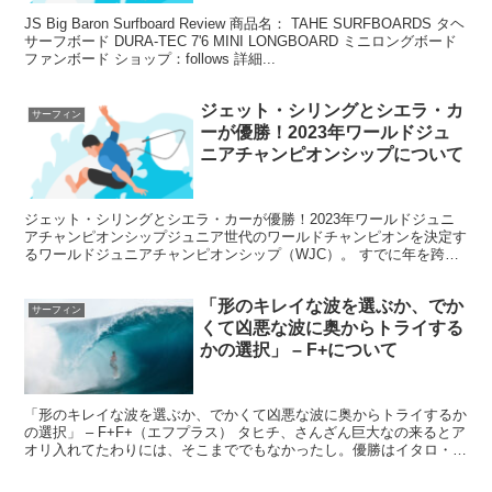
JS Big Baron Surfboard Review 商品名： TAHE SURFBOARDS タヘ
サーフボード DURA-TEC 7'6 MINI LONGBOARD ミニロングボード
ファンボード ショップ：follows 詳細...
ジェット・シリングとシエラ・カ
サーフィン
ーが優勝！2023年ワールドジュ
ニアチャンピオンシップについて
ジェット・シリングとシエラ・カーが優勝！2023年ワールドジュニ
アチャンピオンシップジュニア世代のワールドチャンピオンを決定す
るワールドジュニアチャンピオンシップ（WJC）。 すでに年を跨い
で2024年になっているのですが、2023年ワール...
「形のキレイな波を選ぶか、でか
サーフィン
くて凶悪な波に奥からトライする
かの選択」 – F+について
「形のキレイな波を選ぶか、でかくて凶悪な波に奥からトライするか
の選択」 – F+F+（エフプラス） タヒチ、さんざん巨大なの来るとア
オリ入れてたわりには、そこまででもなかったし。優勝はイタロ・フ
ェレイラ。あの淡々としたラウンドアップぶりを見...