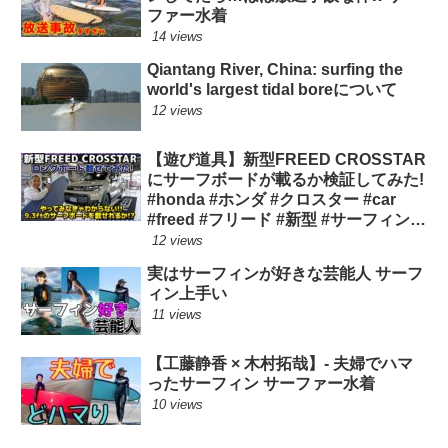
ファー水着
14 views
Qiantang River, China: surfing the
world's largest tidal boreについて
12 views
【遊び道具】新型FREED CROSSTAR
にサーフボードが載るか検証してみた!
#honda #ホンダ #クロスター #car
#freed #フリード #新型 #サーフィン
ロングボード
12 views
実はサーフィンが好きな芸能人 サーフ
ィン上手い
11 views
【工藤静香 × 木村拓哉】- 夫婦でハマ
ったサーフィン サーファー水着
10 views