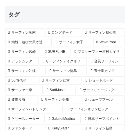
タグ
サーフィン湘南
ロングボード
サーフィン初心者
畑雄二遊びの天才達
サーフィン女子
WavePool
サーフィン宮崎
SURFLINE
プロサーファー河村カイサ
アラシムラタ
サーフィンテイクオフ
台風サーフィン
サーフィン沖縄
サーフィン徳島
五十嵐カノア
SurferGirl
サーフィン辻堂
ショートボード
サーファー車
SurfMusic
サーフミュージック
波乗り海
サーフィン高知
ウェーブプール
サーフィンパドリング
サーフィンオリンピック
ケリースレーター
GabrielMedina
日本サーフポイント
ファンボード
KellySlater
サーフィン新島