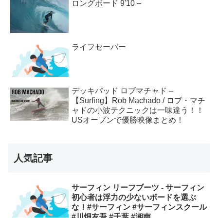
ロングボード 9'10 –
ライフセーバー
デッキパッド ロブマチャド –
【Surfing】Rob Machado / ロブ・マチ
ャドの小波テクニックは一味違う！！
USオープンで優勝映像まとめ！
人気記事
サーフィン リーフブーツ - サーフィン
初心者は浮力の少ないボードを選ぶ
な！#サーフィン #サーフィンスクール
#川畑友吾 #千葉 #湘南