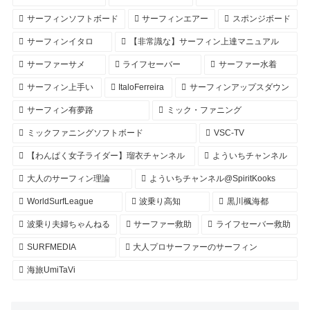
サーフィンソフトボード
サーフィンエアー
スポンジボード
サーフィンイタロ
【非常識な】サーフィン上達マニュアル
サーファーサメ
ライフセーバー
サーファー水着
サーフィン上手い
ItaloFerreira
サーフィンアップスダウン
サーフィン有夢路
ミック・ファニング
ミックファニングソフトボード
VSC-TV
【わんぱく女子ライダー】瑠衣チャンネル
よういちチャンネル
大人のサーフィン理論
よういちチャンネル@SpiritKooks
WorldSurfLeague
波乗り高知
黒川楓海都
波乗り夫婦ちゃんねる
サーファー救助
ライフセーバー救助
SURFMEDIA
大人プロサーファーのサーフィン
海旅UmiTaVi