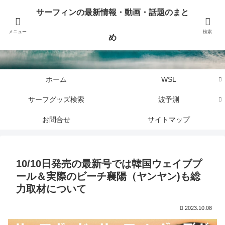
サーフィンに関するニュース・話題や最新情報を写真、画像、動画でまとめて
サーフィンの最新情報・動画・話題のまと
お届けします。
メニュー
検索
め
サーフィンの最新情報・動画・話題のまとめ
ホーム
WSL
サーフグッズ検索
波予測
お問合せ
サイトマップ
10/10日発売の最新号では韓国ウェイブプ
ール＆実際のビーチ襄陽（ヤンヤン)も総
力取材について
2023.10.08