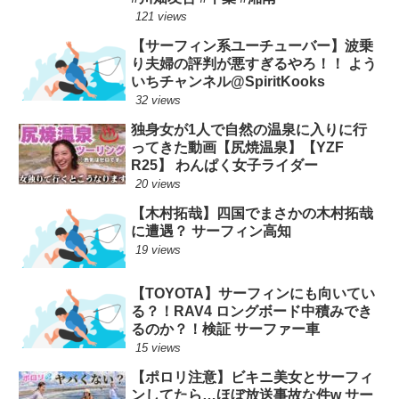
121 views
【サーフィン系ユーチューバー】波乗
り夫婦の評判が悪すぎるやろ！！ よう
いちチャンネル@SpiritKooks
32 views
独身女が1人で自然の温泉に入りに行
ってきた動画【尻焼温泉】【YZF
R25】 わんぱく女子ライダー
20 views
【木村拓哉】四国でまさかの木村拓哉
に遭遇？ サーフィン高知
19 views
【TOYOTA】サーフィンにも向いてい
る？！RAV4 ロングボード中積みでき
るのか？！検証 サーファー車
15 views
【ポロリ注意】ビキニ美女とサーフィ
ンしてたら…ほぼ放送事故な件w サー