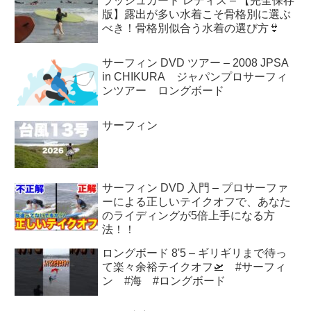
ラッシュガード レディス – 【完全保存
版】露出が多い水着こそ骨格別に選ぶ
べき！骨格別似合う水着の選び方👙
サーフィン DVD ツアー – 2008 JPSA
in CHIKURA ジャパンプロサーフィ
ンツアー ロングボード
サーフィン
サーフィン DVD 入門 – プロサーファ
ーによる正しいテイクオフで、あなた
のライディングが5倍上手になる方
法！！
ロングボード 8'5 – ギリギリまで待っ
て楽々余裕テイクオフ🛫 #サーフィ
ン #海 #ロングボード