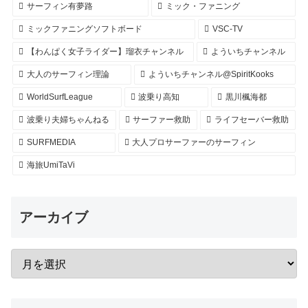
サーフィン有夢路
ミック・ファニング
ミックファニングソフトボード
VSC-TV
【わんぱく女子ライダー】瑠衣チャンネル
よういちチャンネル
大人のサーフィン理論
よういちチャンネル@SpiritKooks
WorldSurfLeague
波乗り高知
黒川楓海都
波乗り夫婦ちゃんねる
サーファー救助
ライフセーバー救助
SURFMEDIA
大人プロサーファーのサーフィン
海旅UmiTaVi
アーカイブ