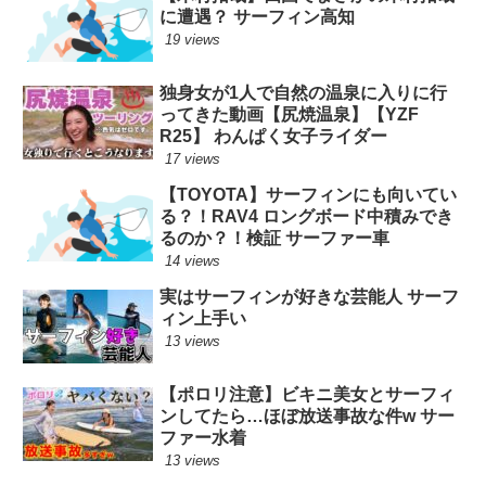
に遭遇？ サーフィン高知
19 views
独身女が1人で自然の温泉に入りに行
ってきた動画【尻焼温泉】【YZF
R25】 わんぱく女子ライダー
17 views
【TOYOTA】サーフィンにも向いてい
る？！RAV4 ロングボード中積みでき
るのか？！検証 サーファー車
14 views
実はサーフィンが好きな芸能人 サーフ
ィン上手い
13 views
【ポロリ注意】ビキニ美女とサーフィ
ンしてたら…ほぼ放送事故な件w サー
ファー水着
13 views