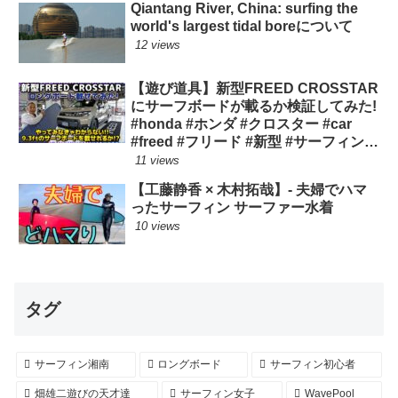
Qiantang River, China: surfing the
world's largest tidal boreについて
12 views
【遊び道具】新型FREED CROSSTAR
にサーフボードが載るか検証してみた!
#honda #ホンダ #クロスター #car
#freed #フリード #新型 #サーフィン
ロングボード
11 views
【工藤静香 × 木村拓哉】- 夫婦でハマ
ったサーフィン サーファー水着
10 views
タグ
サーフィン湘南
ロングボード
サーフィン初心者
畑雄二遊びの天才達
サーフィン女子
WavePool