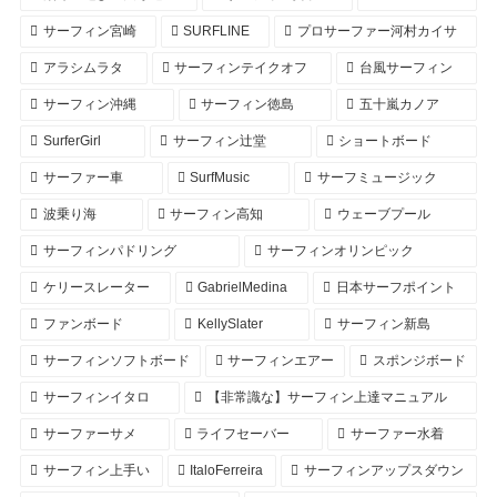
サーフィン宮崎
SURFLINE
プロサーファー河村カイサ
アラシムラタ
サーフィンテイクオフ
台風サーフィン
サーフィン沖縄
サーフィン徳島
五十嵐カノア
SurferGirl
サーフィン辻堂
ショートボード
サーファー車
SurfMusic
サーフミュージック
波乗り海
サーフィン高知
ウェーブプール
サーフィンパドリング
サーフィンオリンピック
ケリースレーター
GabrielMedina
日本サーフポイント
ファンボード
KellySlater
サーフィン新島
サーフィンソフトボード
サーフィンエアー
スポンジボード
サーフィンイタロ
【非常識な】サーフィン上達マニュアル
サーファーサメ
ライフセーバー
サーファー水着
サーフィン上手い
ItaloFerreira
サーフィンアップスダウン