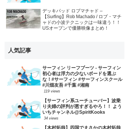
デッキパッド ロブマチャド –
【Surfing】Rob Machado / ロブ・マチ
ャドの小波テクニックは一味違う！！
USオープンで優勝映像まとめ！
人気記事
サーフィン リーフブーツ - サーフィン
初心者は浮力の少ないボードを選ぶ
な！#サーフィン #サーフィンスクール
#川畑友吾 #千葉 #湘南
119 views
【サーフィン系ユーチューバー】波乗
り夫婦の評判が悪すぎるやろ！！ よう
いちチャンネル@SpiritKooks
34 views
【木村拓哉】四国でまさかの木村拓哉