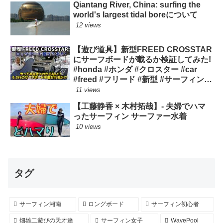
Qiantang River, China: surfing the
world's largest tidal boreについて
12 views
【遊び道具】新型FREED CROSSTAR
にサーフボードが載るか検証してみた!
#honda #ホンダ #クロスター #car
#freed #フリード #新型 #サーフィン
ロングボード
11 views
【工藤静香 × 木村拓哉】- 夫婦でハマ
ったサーフィン サーファー水着
10 views
タグ
サーフィン湘南
ロングボード
サーフィン初心者
畑雄二遊びの天才達
サーフィン女子
WavePool