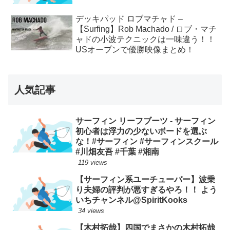
デッキパッド ロブマチャド –
【Surfing】Rob Machado / ロブ・マチ
ャドの小波テクニックは一味違う！！
USオープンで優勝映像まとめ！
人気記事
サーフィン リーフブーツ - サーフィン
初心者は浮力の少ないボードを選ぶ
な！#サーフィン #サーフィンスクール
#川畑友吾 #千葉 #湘南
119 views
【サーフィン系ユーチューバー】波乗
り夫婦の評判が悪すぎるやろ！！ よう
いちチャンネル@SpiritKooks
34 views
【木村拓哉】四国でまさかの木村拓哉