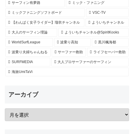
サーフィン有夢路
ミック・ファニング
ミックファニングソフトボード
VSC-TV
【わんぱく女子ライダー】瑠衣チャンネル
よういちチャンネル
大人のサーフィン理論
よういちチャンネル@SpiritKooks
WorldSurfLeague
波乗り高知
黒川楓海都
波乗り夫婦ちゃんねる
サーファー救助
ライフセーバー救助
SURFMEDIA
大人プロサーファーのサーフィン
海旅UmiTaVi
アーカイブ