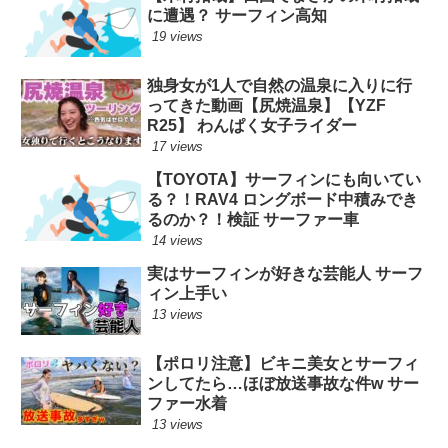
に遭遇？ サーフィン高知
19 views
独身女が1人で自然の温泉に入りに行
ってきた動画【尻焼温泉】【YZF
R25】 わんぱく女子ライダー
17 views
【TOYOTA】サーフィンにも向いてい
る？！RAV4 ロングボード中積みでき
るのか？！検証 サーファー車
14 views
実はサーフィンが好きな芸能人 サーフ
ィン上手い
13 views
【ポロリ注意】ビキニ美女とサーフィ
ンしてたら…ほぼ放送事故な件w サー
ファー水着
13 views