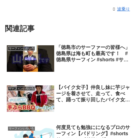
波乗り
関連記事
「徳島市のサーファーの皆様へ」
サーフィンいろいろ
徳島県は海も町も最高です！ #
徳島県サーフィン #shorts #サー
フィン サーフィン徳島
【バイク女子】仲良し妹に芋ジャ
サーフィンいろいろ
ージを着させて、走って、食べ
て、踊って振り回したバイク女子
【タンデム】 わんぱく女子ライ
ダー
何度見ても勉強にになるプロのサ
サーフィンいろいろ
ーフィン【パドリング】#shorts