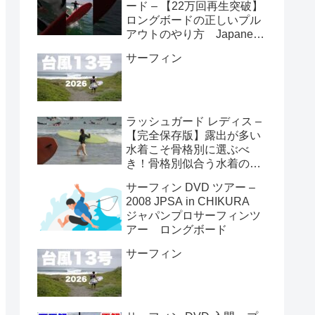
ード – 【22万回再生突破】
ロングボードの正しいプル
アウトのやり方 Japanese
longboarder #サーフィン #
サーフィン
ロングボード #shorts
ラッシュガード レディス –
【完全保存版】露出が多い
水着こそ骨格別に選ぶべ
き！骨格別似合う水着の選
び方👙
サーフィン DVD ツアー –
2008 JPSA in CHIKURA
ジャパンプロサーフィンツ
アー ロングボード
サーフィン