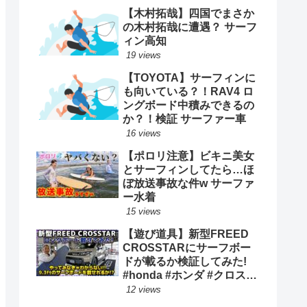
【木村拓哉】四国でまさか
の木村拓哉に遭遇？ サーフ
ィン高知
19 views
【TOYOTA】サーフィンに
も向いている？！RAV4 ロ
ングボード中積みできるの
か？！検証 サーファー車
16 views
【ポロリ注意】ビキニ美女
とサーフィンしてたら…ほ
ぼ放送事故な件w サーファ
ー水着
15 views
【遊び道具】新型FREED
CROSSTARにサーフボー
ドが載るか検証してみた!
#honda #ホンダ #クロスタ
ー #car #freed #フリード #
12 views
新型 #サーフィン ロングボ