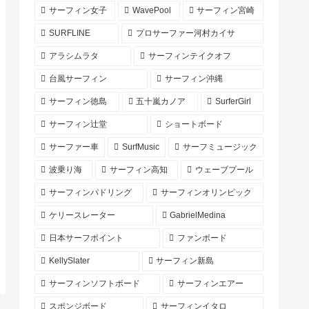
サーフィン女子
WavePool
サーフィン宮崎
SURFLINE
プロサーファー河村カイサ
アラシムラタ
サーフィンテイクオフ
台風サーフィン
サーフィン沖縄
サーフィン徳島
五十嵐カノア
SurferGirl
サーフィン辻堂
ショートボード
サーファー車
SurfMusic
サーフミュージック
波乗り海
サーフィン高知
ウェーブプール
サーフィンパドリング
サーフィンオリンピック
ケリースレーター
GabrielMedina
日本サーフポイント
ファンボード
KellySlater
サーフィン新島
サーフィンソフトボード
サーフィンエアー
スポンジボード
サーフィンイタロ