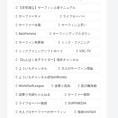
【非常識な】サーフィン上達マニュアル
サーファーサメ
ライフセーバー
サーファー水着
サーフィン上手い
ItaloFerreira
サーフィンアップスダウン
サーフィン有夢路
ミック・ファニング
ミックファニングソフトボード
VSC-TV
【わんぱく女子ライダー】瑠衣チャンネル
よういちチャンネル
大人のサーフィン理論
よういちチャンネル@SpiritKooks
WorldSurfLeague
波乗り高知
黒川楓海都
波乗り夫婦ちゃんねる
サーファー救助
ライフセーバー救助
SURFMEDIA
大人プロサーファーのサーフィン
海旅UmiTaVi