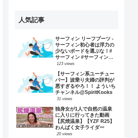
ープンで優勝映像まとめ！
人気記事
サーフィン リーフブーツ -
サーフィン初心者は浮力の
少ないボードを選ぶな！#
サーフィン #サーフィンス
クール #川畑友吾 #千葉 #湘
123 views
南
【サーフィン系ユーチュー
バー】波乗り夫婦の評判が
悪すぎるやろ！！ よういち
チャンネル@SpiritKooks
31 views
独身女が1人で自然の温泉
に入りに行ってきた動画
【尻焼温泉】【YZF R25】
わんぱく女子ライダー
20 views