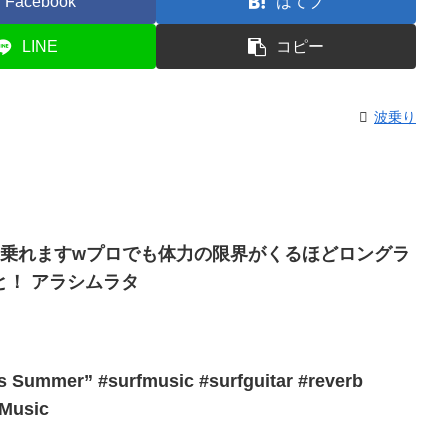
Facebook
はてブ
LINE
コピー
波乗り
m乗れますwプロでも体力の限界がくるほどロングラ
と！ アラシムラタ
ss Summer” #surfmusic #surfguitar #reverb
Music