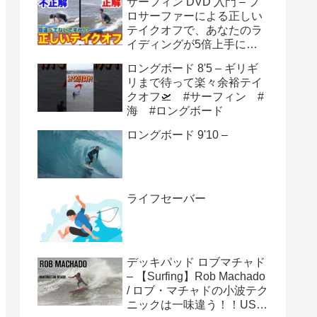
サーフィン DVD 入門 – プ
ロサーファーによる正しい
テイクオフで、あなたのラ
イディングが5倍上手にな
る方法！！
ロングボード 8'5 – ギリギ
リまで待って楽々余裕テイ
クオフ🛫 #サーフィン #
海 #ロングボード
ロングボード 9'10 –
ライフセーバー
デッキパッド ロブマチャド
– 【Surfing】Rob Machado
/ ロブ・マチャドの小波テク
ニックは一味違う！！USオ