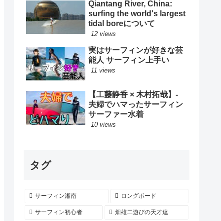
Qiantang River, China:
ード
surfing the world's largest
tidal boreについて
12 views
実はサーフィンが好きな芸
能人 サーフィン上手い
11 views
【工藤静香 × 木村拓哉】-
夫婦でハマったサーフィン
サーファー水着
10 views
タグ
サーフィン湘南
ロングボード
サーフィン初心者
畑雄二遊びの天才達