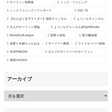
サーフィン有夢路
ミック・ファニング
ミックファニングソフトボード
VSC-TV
【わんぱく女子ライダー】瑠衣チャンネル
よういちチャンネル
大人のサーフィン理論
よういちチャンネル@SpiritKooks
WorldSurfLeague
波乗り高知
黒川楓海都
波乗り夫婦ちゃんねる
サーファー救助
ライフセーバー救助
SURFMEDIA
大人プロサーファーのサーフィン
海旅UmiTaVi
アーカイブ