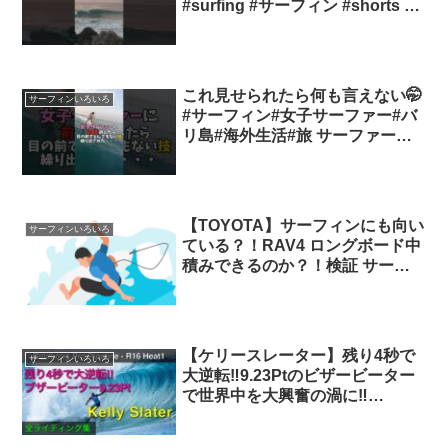
#surfing #サーフィン #shorts #
台風 台風サーフィン
これ見せられたら何も言えない🤭
サーフィンいろいろ
#サーフィン#女子サーファー#バ
リ島#海外生活#旅 サーファー女
子
【TOYOTA】サーフィンにも向い
サーフィンいろいろ
ている？！RAV4 ロングボード中
積みできるのか？！検証 サーフ
ァー車
【ケリースレーター】残り4秒で
サーフィンいろいろ
大逆転‼︎9.23Ptのビザービーター
で世界中を大興奮の渦に‼︎
【Billabong Pro パイプライン
R16Heat1】 ケリースレーター