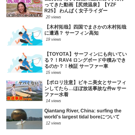
ってきた動画【尻焼温泉】【YZF
R25】 わんぱく女子ライダー
20 views
【木村拓哉】四国でまさかの木村拓哉
に遭遇？ サーフィン高知
19 views
【TOYOTA】サーフィンにも向いてい
る？！RAV4 ロングボード中積みでき
るのか？！検証 サーファー車
15 views
【ポロリ注意】ビキニ美女とサーフィ
ンしてたら…ほぼ放送事故な件w サー
ファー水着
14 views
Qiantang River, China: surfing the
world's largest tidal boreについて
12 views