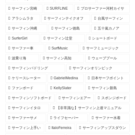
サーフィン宮崎
SURFLINE
プロサーファー河村カイサ
アラシムラタ
サーフィンテイクオフ
台風サーフィン
サーフィン沖縄
サーフィン徳島
五十嵐カノア
SurferGirl
サーフィン辻堂
ショートボード
サーファー車
SurfMusic
サーフミュージック
波乗り海
サーフィン高知
ウェーブプール
サーフィンパドリング
サーフィンオリンピック
ケリースレーター
GabrielMedina
日本サーフポイント
ファンボード
KellySlater
サーフィン新島
サーフィンソフトボード
サーフィンエアー
スポンジボード
サーフィンイタロ
【非常識な】サーフィン上達マニュアル
サーファーサメ
ライフセーバー
サーファー水着
サーフィン上手い
ItaloFerreira
サーフィンアップスダウン