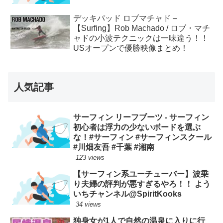
デッキパッド ロブマチャド –
【Surfing】Rob Machado / ロブ・マチ
ャドの小波テクニックは一味違う！！
USオープンで優勝映像まとめ！
人気記事
サーフィン リーフブーツ - サーフィン
初心者は浮力の少ないボードを選ぶ
な！#サーフィン #サーフィンスクール
#川畑友吾 #千葉 #湘南
123 views
【サーフィン系ユーチューバー】波乗
り夫婦の評判が悪すぎるやろ！！ よう
いちチャンネル@SpiritKooks
34 views
独身女が1人で自然の温泉に入りに行