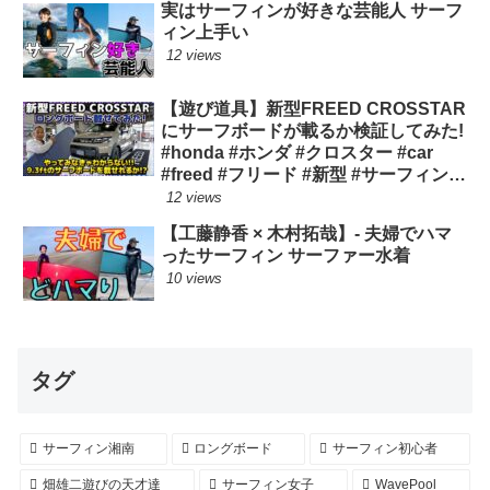
実はサーフィンが好きな芸能人 サーフ
ィン上手い
12 views
【遊び道具】新型FREED CROSSTAR
にサーフボードが載るか検証してみた!
#honda #ホンダ #クロスター #car
#freed #フリード #新型 #サーフィン
ロングボード
12 views
【工藤静香 × 木村拓哉】- 夫婦でハマ
ったサーフィン サーファー水着
10 views
タグ
サーフィン湘南
ロングボード
サーフィン初心者
畑雄二遊びの天才達
サーフィン女子
WavePool