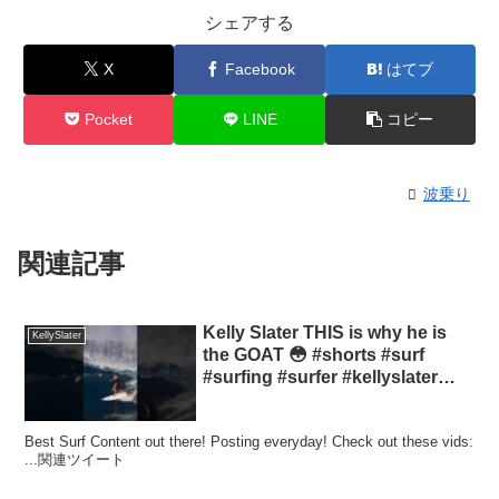
シェアする
X
Facebook
はてブ
Pocket
LINE
コピー
波乗り
関連記事
Kelly Slater THIS is why he is
KellySlater
the GOAT 😳 #shorts #surf
#surfing #surfer #kellyslater
#pipeline
Best Surf Content out there! Posting everyday! Check out these vids:
...関連ツイート