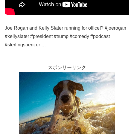
Joe Rogan and Kelly Slater running for office!? #joerogan
#kellyslater #president #trump #comedy #podcast
#sterlingspencer …
スポンサーリンク