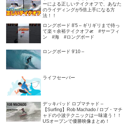
ーによる正しいテイクオフで、あなた
のライディングが5倍上手になる方
法！！
ロングボード 8'5 – ギリギリまで待っ
て楽々余裕テイクオフ🛫 #サーフィ
ン #海 #ロングボード
ロングボード 9'10 –
ライフセーバー
デッキパッド ロブマチャド –
【Surfing】Rob Machado / ロブ・マチ
ャドの小波テクニックは一味違う！！
USオープンで優勝映像まとめ！