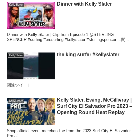
Dinner with Kelly Slater
KellySlater
Dinner with Kelly Slater | Clip from Episode 1 @STERLING
SPENCER #surfing #prosurfing #kellyslater #sterlingspencer ...関...
the king surfer #kellyslater
KellySlater
関連ツイート
Kelly Slater, Ewing, McGillivray |
KellySlater
Surf City El Salvador Pro 2023 –
Opening Round Heat Replay
Shop official event merchandise from the 2023 Surf City El Salvador
Pro at: