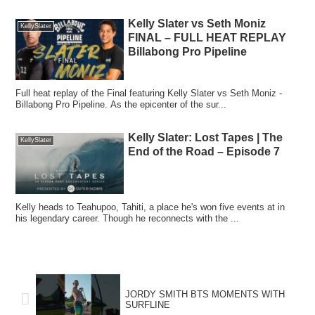
Kelly Slater vs Seth Moniz
KellySlater
FINAL – FULL HEAT REPLAY
Billabong Pro Pipeline
Full heat replay of the Final featuring Kelly Slater vs Seth Moniz -
Billabong Pro Pipeline. As the epicenter of the sur...
Kelly Slater: Lost Tapes | The
KellySlater
End of the Road – Episode 7
Kelly heads to Teahupoo, Tahiti, a place he's won five events at in
his legendary career. Though he reconnects with the ...
JORDY SMITH BTS MOMENTS WITH
SURFLINE