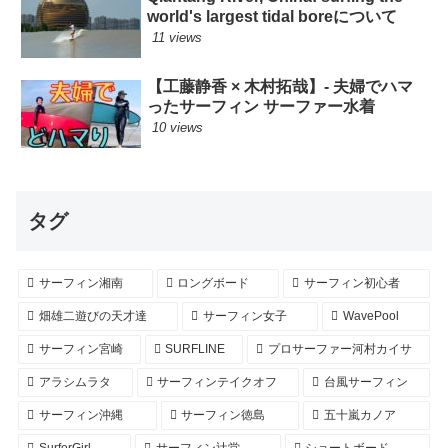
world's largest tidal boreについて
11 views
【工藤静香 × 木村拓哉】- 夫婦でハマ
ったサーフィン サーファー水着
10 views
タグ
サーフィン湘南
ロングボード
サーフィン初心者
畑雄二遊びの天才達
サーフィン女子
WavePool
サーフィン宮崎
SURFLINE
プロサーファー河村カイサ
アラシムラタ
サーフィンテイクオフ
台風サーフィン
サーフィン沖縄
サーフィン徳島
五十嵐カノア
SurferGirl
サーフィン辻堂
ショートボード