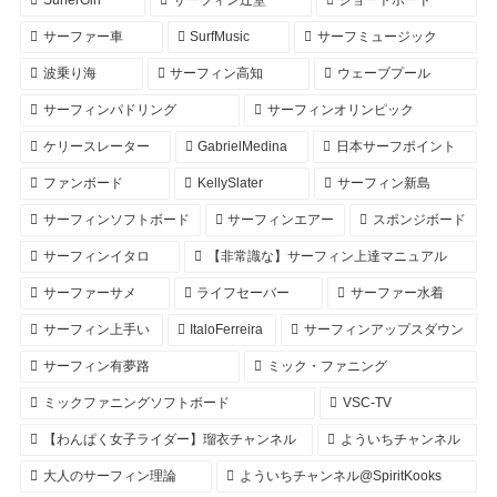
サーファー車
SurfMusic
サーフミュージック
波乗り海
サーフィン高知
ウェーブプール
サーフィンパドリング
サーフィンオリンピック
ケリースレーター
GabrielMedina
日本サーフポイント
ファンボード
KellySlater
サーフィン新島
サーフィンソフトボード
サーフィンエアー
スポンジボード
サーフィンイタロ
【非常識な】サーフィン上達マニュアル
サーファーサメ
ライフセーバー
サーファー水着
サーフィン上手い
ItaloFerreira
サーフィンアップスダウン
サーフィン有夢路
ミック・ファニング
ミックファニングソフトボード
VSC-TV
【わんぱく女子ライダー】瑠衣チャンネル
よういちチャンネル
大人のサーフィン理論
よういちチャンネル@SpiritKooks