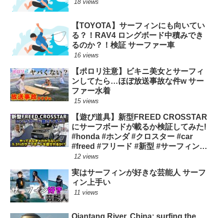
18 views
【TOYOTA】サーフィンにも向いてい
る？！RAV4 ロングボード中積みでき
るのか？！検証 サーファー車
16 views
【ポロリ注意】ビキニ美女とサーフィ
ンしてたら…ほぼ放送事故な件w サー
ファー水着
15 views
【遊び道具】新型FREED CROSSTAR
にサーフボードが載るか検証してみた!
#honda #ホンダ #クロスター #car
#freed #フリード #新型 #サーフィン
ロングボード
12 views
実はサーフィンが好きな芸能人 サーフ
ィン上手い
11 views
Qiantang River, China: surfing the