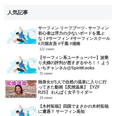
人気記事
サーフィン リーフブーツ - サーフィン
初心者は浮力の少ないボードを選ぶ
な！#サーフィン #サーフィンスクール
#川畑友吾 #千葉 #湘南
121 views
【サーフィン系ユーチューバー】波乗
り夫婦の評判が悪すぎるやろ！！ よう
いちチャンネル@SpiritKooks
31 views
独身女が1人で自然の温泉に入りに行
ってきた動画【尻焼温泉】【YZF
R25】 わんぱく女子ライダー
19 views
【木村拓哉】四国でまさかの木村拓哉
に遭遇？ サーフィン高知