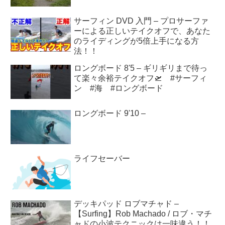
サーフィン DVD 入門 – プロサーファ
ーによる正しいテイクオフで、あなた
のライディングが5倍上手になる方
法！！
ロングボード 8'5 – ギリギリまで待っ
て楽々余裕テイクオフ🛫 #サーフィ
ン #海 #ロングボード
ロングボード 9'10 –
ライフセーバー
デッキパッド ロブマチャド –
【Surfing】Rob Machado / ロブ・マチ
ャドの小波テクニックは一味違う！！