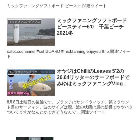
ミックファニングソフトボード ビースト.関連ツイート
ミックファニングソフトボード
ミックファニングソフトボード
ビースティー6’0 千葉ビーチ
2021冬
satoccochannel #softBOARD #mickfanning enjoysurftrip.関連ツイー
ト
オヤジはChilliのLeaves 5'2の
ミックファニングソフトボード
26.64リッターのサーフボードで
みゆはミックファニングVlog
No.489
8月8日土曜日の後編です。ブランチはサンドウィッチ。第２ラウン
ド目のサーフィン、波のサイズは腰。波の状態は風の影響でややバタ
ついてますがなんとかできそうなんで ...関連ツイート