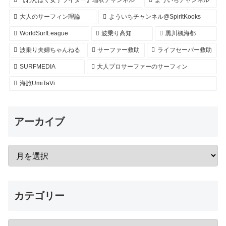
大人のサーフィン理論
よういちチャンネル@SpiritKooks
WorldSurfLeague
波乗り高知
黒川楓海都
波乗り夫婦ちゃんねる
サーファー救助
ライフセーバー救助
SURFMEDIA
大人プロサーファーのサーフィン
海旅UmiTaVi
アーカイブ
カテゴリー