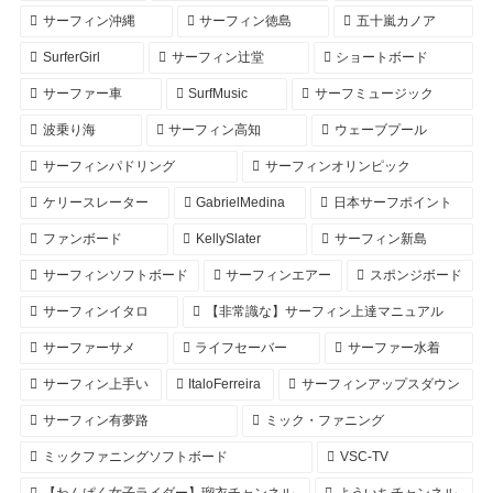
サーフィン沖縄
サーフィン徳島
五十嵐カノア
SurferGirl
サーフィン辻堂
ショートボード
サーファー車
SurfMusic
サーフミュージック
波乗り海
サーフィン高知
ウェーブプール
サーフィンパドリング
サーフィンオリンピック
ケリースレーター
GabrielMedina
日本サーフポイント
ファンボード
KellySlater
サーフィン新島
サーフィンソフトボード
サーフィンエアー
スポンジボード
サーフィンイタロ
【非常識な】サーフィン上達マニュアル
サーファーサメ
ライフセーバー
サーファー水着
サーフィン上手い
ItaloFerreira
サーフィンアップスダウン
サーフィン有夢路
ミック・ファニング
ミックファニングソフトボード
VSC-TV
【わんぱく女子ライダー】瑠衣チャンネル
よういちチャンネル