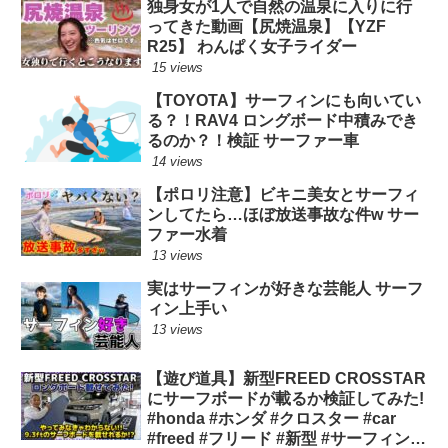
独身女が1人で自然の温泉に入りに行
ってきた動画【尻焼温泉】【YZF
R25】 わんぱく女子ライダー
15 views
【TOYOTA】サーフィンにも向いてい
る？！RAV4 ロングボード中積みでき
るのか？！検証 サーファー車
14 views
【ポロリ注意】ビキニ美女とサーフィ
ンしてたら…ほぼ放送事故な件w サー
ファー水着
13 views
実はサーフィンが好きな芸能人 サーフ
ィン上手い
13 views
【遊び道具】新型FREED CROSSTAR
にサーフボードが載るか検証してみた!
#honda #ホンダ #クロスター #car
#freed #フリード #新型 #サーフィン