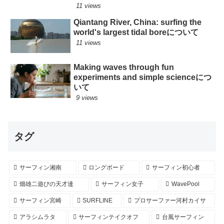
ロングボード
11 views
Qiantang River, China: surfing the
world's largest tidal boreについて
11 views
Making waves through fun
experiments and simple scienceにつ
いて
9 views
タグ
サーフィン湘南
ロングボード
サーフィン初心者
畑雄二遊びの天才達
サーフィン女子
WavePool
サーフィン宮崎
SURFLINE
プロサーファー河村カイサ
アラシムラタ
サーフィンテイクオフ
台風サーフィン