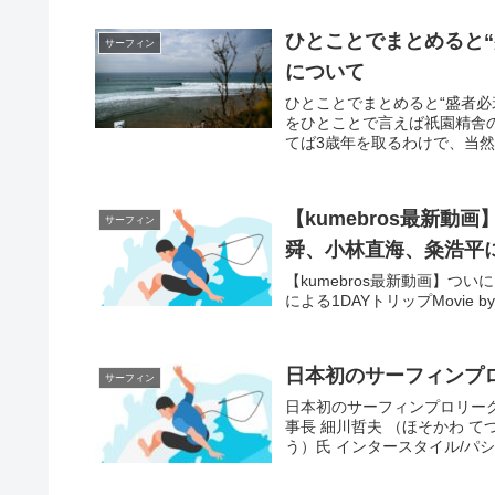
ひとことでまとめると“盛
サーフィン
について
ひとことでまとめると“盛者必衰”
をひとことで言えば祇園精舎
てば3歳年を取るわけで、当然
【kumebros最新動画】
サーフィン
舜、小林直海、粂浩平に
【kumebros最新動画】ついに
による1DAYトリップMovie by Kum
日本初のサーフィンプロ
サーフィン
日本初のサーフィンプロリーグ
事長 細川哲夫 （ほそかわ て
う）氏 インタースタイル/パシフィ