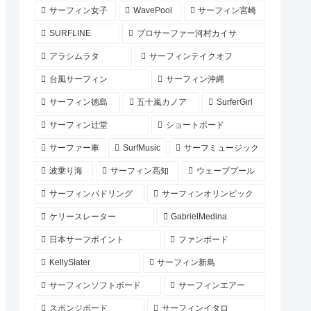
サーフィン女子
WavePool
サーフィン宮崎
SURFLINE
プロサーファー河村カイサ
アラシムラタ
サーフィンテイクオフ
台風サーフィン
サーフィン沖縄
サーフィン徳島
五十嵐カノア
SurferGirl
サーフィン辻堂
ショートボード
サーファー車
SurfMusic
サーフミュージック
波乗り海
サーフィン高知
ウェーブプール
サーフィンパドリング
サーフィンオリンピック
ケリースレーター
GabrielMedina
日本サーフポイント
ファンボード
KellySlater
サーフィン新島
サーフィンソフトボード
サーフィンエアー
スポンジボード
サーフィンイタロ