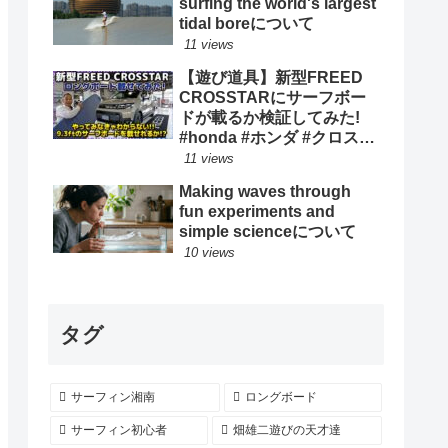
surfing the world's largest
tidal boreについて
11 views
【遊び道具】新型FREED
CROSSTARにサーフボー
ドが載るか検証してみた!
#honda #ホンダ #クロスタ
ー #car #freed #フリード #
11 views
新型 #サーフィン ロングボ
Making waves through
ード
fun experiments and
simple scienceについて
10 views
タグ
サーフィン湘南
ロングボード
サーフィン初心者
畑雄二遊びの天才達