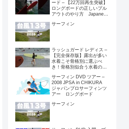
ード – 【22万回再生突破】
ロングボードの正しいプル
アウトのやり方 Japanese
longboarder #サーフィン #
サーフィン
ロングボード #shorts
ラッシュガード レディス –
【完全保存版】露出が多い
水着こそ骨格別に選ぶべ
き！骨格別似合う水着の選
び方👙
サーフィン DVD ツアー –
2008 JPSA in CHIKURA
ジャパンプロサーフィンツ
アー ロングボード
サーフィン