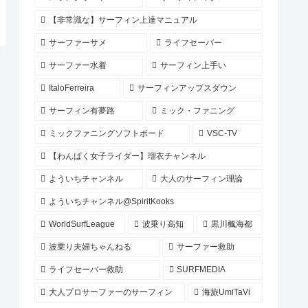
【非常識な】サーフィン上達マニュアル
サーファーサメ
ライフセーバー
サーファー水着
サーフィン上手い
ItaloFerreira
サーフィンアップスダウン
サーフィン有夢路
ミック・ファニング
ミックファニングソフトボード
VSC-TV
【わんぱく女子ライダー】瑠衣チャンネル
よういちチャンネル
大人のサーフィン理論
よういちチャンネル@SpiritKooks
WorldSurfLeague
波乗り高知
黒川楓海都
波乗り夫婦ちゃんねる
サーファー救助
ライフセーバー救助
SURFMEDIA
大人プロサーファーのサーフィン
海旅UmiTaVi