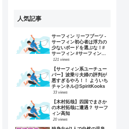
ープンで優勝映像まとめ！
人気記事
サーフィン リーフブーツ -
サーフィン初心者は浮力の
少ないボードを選ぶな！#
サーフィン #サーフィンス
クール #川畑友吾 #千葉 #湘
121 views
南
【サーフィン系ユーチュー
バー】波乗り夫婦の評判が
悪すぎるやろ！！ よういち
チャンネル@SpiritKooks
33 views
【木村拓哉】四国でまさか
の木村拓哉に遭遇？ サーフ
ィン高知
20 views
独身女が1人で自然の温泉