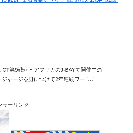
ledoによる最新クリップ”EL SALVADOR 2023″
orsmagyoge. CT第9戦が南アフリカのJ-BAYで開催中の
ージャージを身につけて2年連続ワー […]
ンサーリンク