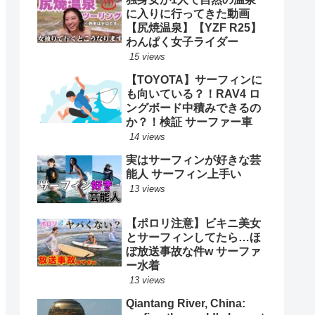
に入りに行ってきた動画
【尻焼温泉】【YZF R25】
わんぱく女子ライダー
15 views
【TOYOTA】サーフィンに
も向いている？！RAV4 ロ
ングボード中積みできるの
か？！検証 サーファー車
14 views
実はサーフィンが好きな芸
能人 サーフィン上手い
13 views
【ポロリ注意】ビキニ美女
とサーフィンしてたら…ほ
ぼ放送事故な件w サーファ
ー水着
13 views
Qiantang River, China: