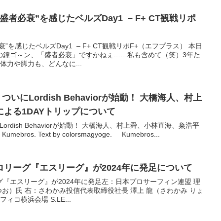
者必衰”を感じたベルズDay1 – F+ CT観戦リポ
を感じたベルズDay1 – F+ CT観戦リポF+（エフプラス） 本日
の鐘ゴ～ン、「盛者必衰」ですかねぇ……私も含めて（笑）3年た
体力や脚力も、どんなに...
ついにLordish Behaviorが始動！ 大橋海人、村上
よる1DAYトリップについて
Lordish Behaviorが始動！ 大橋海人、村上舜、小林直海、粂浩平
ebros. Text by colorsmagyoge. Kumebros...
リーグ『エスリーグ』が2024年に発足について
『エスリーグ』が2024年に発足左：日本プロサーフィン連盟 理
つお）氏 右：さわかみ投信代表取締役社長 澤上 龍（さわかみ りょ
コ横浜会場 S.LE...