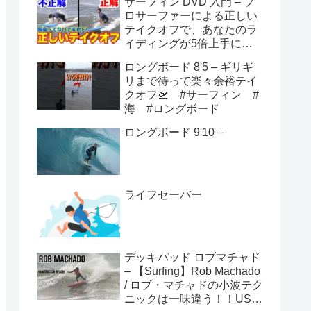
サーフィン DVD 入門 – プ
ロサーファーによる正しい
テイクオフで、あなたのラ
イディングが5倍上手にな
る方法！！
ロングボード 8'5 – ギリギ
リまで待って楽々余裕テイ
クオフ🛫 #サーフィン #
海 #ロングボード
ロングボード 9'10 –
ライフセーバー
デッキパッド ロブマチャド
– 【Surfing】Rob Machado
/ ロブ・マチャドの小波テク
ニックは一味違う！！USオ