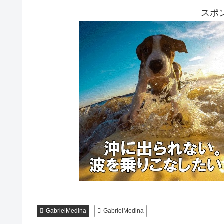
スポ
GabrielMedina
GabrielMedina