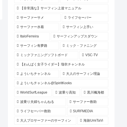
【非常識な】サーフィン上達マニュアル
サーファーサメ
ライフセーバー
サーファー水着
サーフィン上手い
ItaloFerreira
サーフィンアップスダウン
サーフィン有夢路
ミック・ファニング
ミックファニングソフトボード
VSC-TV
【わんぱく女子ライダー】瑠衣チャンネル
よういちチャンネル
大人のサーフィン理論
よういちチャンネル@SpiritKooks
WorldSurfLeague
波乗り高知
黒川楓海都
波乗り夫婦ちゃんねる
サーファー救助
ライフセーバー救助
SURFMEDIA
大人プロサーファーのサーフィン
海旅UmiTaVi