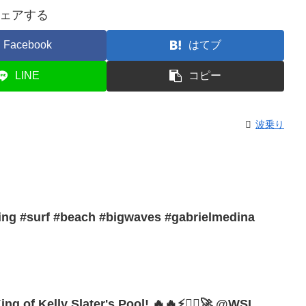
ェアする
Facebook
はてブ
LINE
コピー
波乗り
ng #surf #beach #bigwaves #gabrielmedina
ng of Kelly Slater's Pool! 🔥🔥⚡🏄‍♂️🚀 @WSL