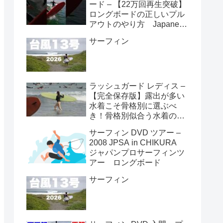
ード – 【22万回再生突破】
ロングボードの正しいプル
アウトのやり方 Japanese
longboarder #サーフィン #
サーフィン
ロングボード #shorts
ラッシュガード レディス –
【完全保存版】露出が多い
水着こそ骨格別に選ぶべ
き！骨格別似合う水着の選
び方👙
サーフィン DVD ツアー –
2008 JPSA in CHIKURA
ジャパンプロサーフィンツ
アー ロングボード
サーフィン