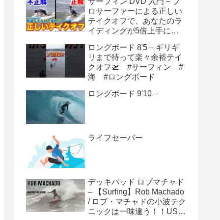
サーフィン DVD 入門 – プ
ロサーファーによる正しい
テイクオフで、あなたのラ
イディングが5倍上手にな
る方法！！
ロングボード 8'5 – ギリギ
リまで待って楽々余裕テイ
クオフ🛫 #サーフィン #
海 #ロングボード
ロングボード 9'10 –
ライフセーバー
デッキパッド ロブマチャド
– 【Surfing】Rob Machado
/ ロブ・マチャドの小波テク
ニックは一味違う！！USオ