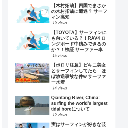
【木村拓哉】四国でまさか
の木村拓哉に遭遇？ サーフ
ィン高知
19 views
【TOYOTA】サーフィンに
も向いている？！RAV4 ロ
ングボード中積みできるの
か？！検証 サーファー車
15 views
【ポロリ注意】ビキニ美女
とサーフィンしてたら…ほ
ぼ放送事故な件w サーファ
ー水着
14 views
Qiantang River, China:
surfing the world's largest
tidal boreについて
12 views
実はサーフィンが好きな芸