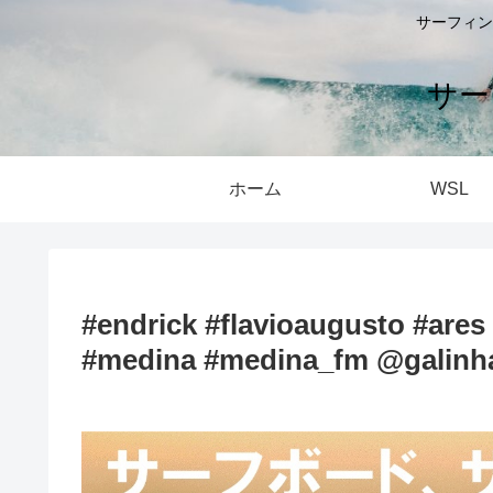
サーフィン
サー
ホーム
WSL
#endrick #flavioaugusto #ares
#medina #medina_fm @galinh