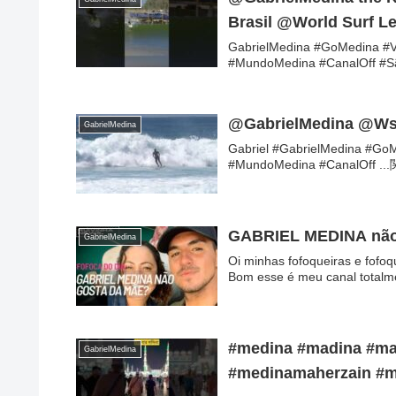
Brasil @World Surf L
GabrielMedina #GoMedina #V
#MundoMedina #CanalOff 
@GabrielMedina @Wsl F
GabrielMedina
Gabriel #GabrielMedina #Go
#MundoMedina #CanalOff
GABRIEL MEDINA não
GabrielMedina
Oi minhas fofoqueiras e fofo
Bom esse é meu canal totalmen
#medina #madina #ma
GabrielMedina
#medinamaherzain #m