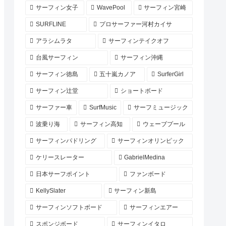
サーフィン女子
WavePool
サーフィン宮崎
SURFLINE
プロサーファー河村カイサ
アラシムラタ
サーフィンテイクオフ
台風サーフィン
サーフィン沖縄
サーフィン徳島
五十嵐カノア
SurferGirl
サーフィン辻堂
ショートボード
サーファー車
SurfMusic
サーフミュージック
波乗り海
サーフィン高知
ウェーブプール
サーフィンパドリング
サーフィンオリンピック
ケリースレーター
GabrielMedina
日本サーフポイント
ファンボード
KellySlater
サーフィン新島
サーフィンソフトボード
サーフィンエアー
スポンジボード
サーフィンイタロ