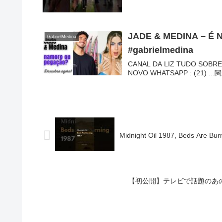
JADE & MEDINA – É N
GabrielMedina
#gabrielmedina
CANAL DA LIZ TUDO SOBRE 
NOVO WHATSAPP : (21) 
Midnight Oil 1987, Beds Are Bu
【初公開】テレビで話題のあ