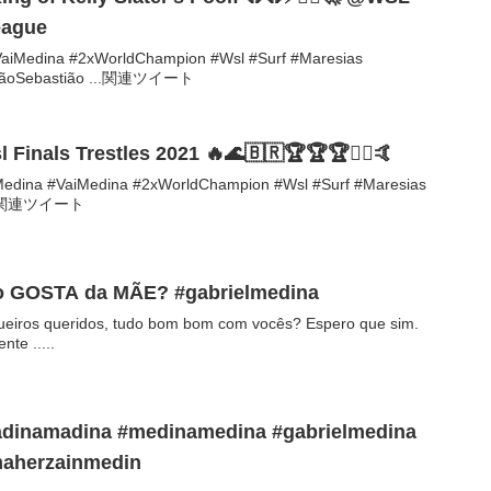
eague
aiMedina #2xWorldChampion #Wsl #Surf #Maresias
#SãoSebastião ...関連ツイート
inals Trestles 2021 🔥🌊🇧🇷🏆🏆🏆🏄‍♂️🤙
Medina #VaiMedina #2xWorldChampion #Wsl #Surf #Maresias
 ...関連ツイート
 GOSTA da MÃE? #gabrielmedina
queiros queridos, tudo bom bom com vocês? Espero que sim.
te .....
dinamadina #medinamedina #gabrielmedina
aherzainmedin