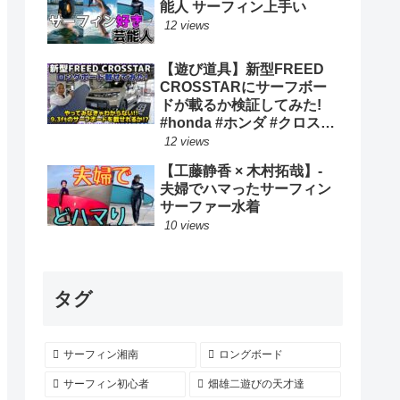
能人 サーフィン上手い
12 views
【遊び道具】新型FREED
CROSSTARにサーフボー
ドが載るか検証してみた!
#honda #ホンダ #クロスタ
ー #car #freed #フリード #
12 views
新型 #サーフィン ロングボ
【工藤静香 × 木村拓哉】-
ード
夫婦でハマったサーフィン
サーファー水着
10 views
タグ
サーフィン湘南
ロングボード
サーフィン初心者
畑雄二遊びの天才達