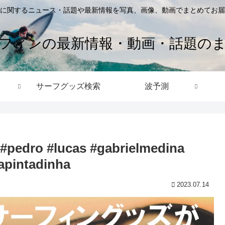
に関するニュース・話題や最新情報を写真、画像、動画でまとめてお届
フィンの最新情報・動画・話題の
サーフグッズ検索
波予測
 #pedro #lucas #gabrielmedina
apintadinha
2023.07.14