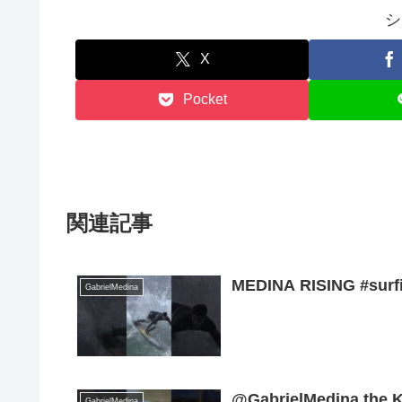
シ
X
Pocket
関連記事
MEDINA RISING #surfi
GabrielMedina
@GabrielMedina the Ki
GabrielMedina