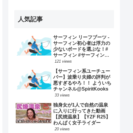
ープンで優勝映像まとめ！
人気記事
サーフィン リーフブーツ -
サーフィン初心者は浮力の
少ないボードを選ぶな！#
サーフィン #サーフィンス
クール #川畑友吾 #千葉 #湘
121 views
南
【サーフィン系ユーチュー
バー】波乗り夫婦の評判が
悪すぎるやろ！！ よういち
チャンネル@SpiritKooks
33 views
独身女が1人で自然の温泉
に入りに行ってきた動画
【尻焼温泉】【YZF R25】
わんぱく女子ライダー
20 views