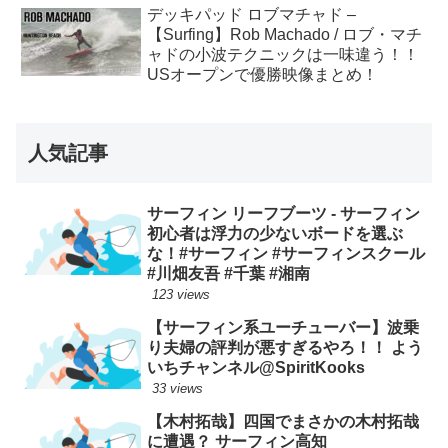
デッキパッド ロブマチャド –
【Surfing】Rob Machado / ロブ・マチ
ャドの小波テクニックは一味違う！！
USオープンで優勝映像まとめ！
人気記事
サーフィン リーフブーツ - サーフィン
初心者は浮力の少ないボードを選ぶ
な！#サーフィン #サーフィンスクール
#川畑友吾 #千葉 #湘南
123 views
【サーフィン系ユーチューバー】波乗
り夫婦の評判が悪すぎるやろ！！ よう
いちチャンネル@SpiritKooks
33 views
【木村拓哉】四国でまさかの木村拓哉
に遭遇？ サーフィン高知