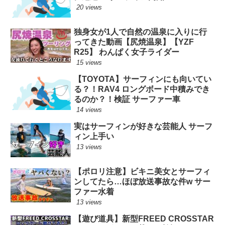
20 views
独身女が1人で自然の温泉に入りに行
ってきた動画【尻焼温泉】【YZF
R25】 わんぱく女子ライダー
15 views
【TOYOTA】サーフィンにも向いてい
る？！RAV4 ロングボード中積みでき
るのか？！検証 サーファー車
14 views
実はサーフィンが好きな芸能人 サーフ
ィン上手い
13 views
【ポロリ注意】ビキニ美女とサーフィ
ンしてたら…ほぼ放送事故な件w サー
ファー水着
13 views
【遊び道具】新型FREED CROSSTAR