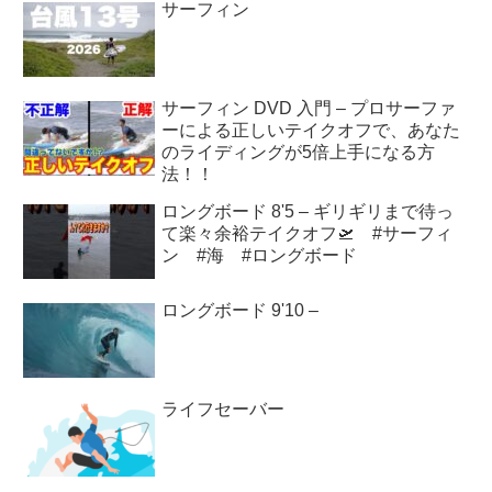
サーフィン
サーフィン DVD 入門 – プロサーファ
ーによる正しいテイクオフで、あなた
のライディングが5倍上手になる方
法！！
ロングボード 8'5 – ギリギリまで待っ
て楽々余裕テイクオフ🛫 #サーフィ
ン #海 #ロングボード
ロングボード 9'10 –
ライフセーバー