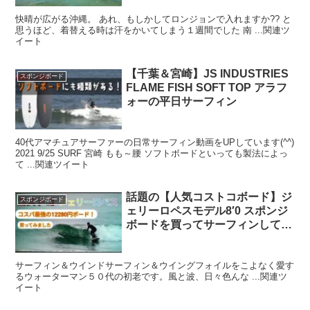
快晴が広がる沖縄。 あれ、もしかしてロンジョンで入れますか?? と
思うほど、着替える時は汗をかいてしまう１週間でした 南 ...関連ツ
イート
【千葉＆宮崎】JS INDUSTRIES
スポンジボード
FLAME FISH SOFT TOP アラフ
ォーの平日サーフィン
40代アマチュアサーファーの日常サーフィン動画をUPしています(^^)
2021 9/25 SURF 宮崎 もも～腰 ソフトボードといっても製法によっ
て ...関連ツイート
話題の【人気コストコボード】ジ
スポンジボード
ェリーロペスモデル8′0 スポンジ
ボードを買ってサーフィンしてみ
ました。ミッドレングス。
サーフィン＆ウインドサーフィン＆ウイングフォイルをこよなく愛す
るウォーターマン５０代の初老です。風と波、日々色んな ...関連ツ
イート