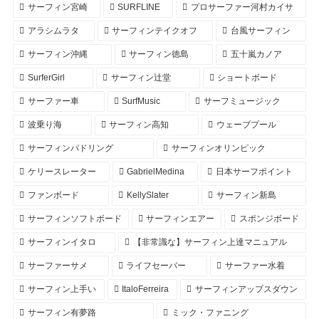
サーフィン宮崎
SURFLINE
プロサーファー河村カイサ
アラシムラタ
サーフィンテイクオフ
台風サーフィン
サーフィン沖縄
サーフィン徳島
五十嵐カノア
SurferGirl
サーフィン辻堂
ショートボード
サーファー車
SurfMusic
サーフミュージック
波乗り海
サーフィン高知
ウェーブプール
サーフィンパドリング
サーフィンオリンピック
ケリースレーター
GabrielMedina
日本サーフポイント
ファンボード
KellySlater
サーフィン新島
サーフィンソフトボード
サーフィンエアー
スポンジボード
サーフィンイタロ
【非常識な】サーフィン上達マニュアル
サーファーサメ
ライフセーバー
サーファー水着
サーフィン上手い
ItaloFerreira
サーフィンアップスダウン
サーフィン有夢路
ミック・ファニング