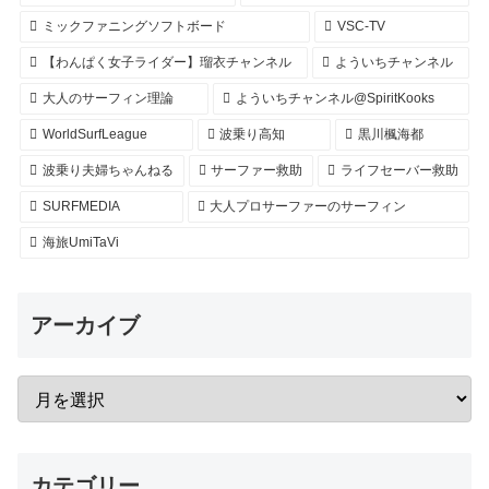
ミックファニングソフトボード
VSC-TV
【わんぱく女子ライダー】瑠衣チャンネル
よういちチャンネル
大人のサーフィン理論
よういちチャンネル@SpiritKooks
WorldSurfLeague
波乗り高知
黒川楓海都
波乗り夫婦ちゃんねる
サーファー救助
ライフセーバー救助
SURFMEDIA
大人プロサーファーのサーフィン
海旅UmiTaVi
アーカイブ
カテゴリー