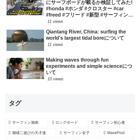
にサーフボードが載るか検証してみた!
#honda #ホンダ #クロスター #car
#freed #フリード #新型 #サーフィン
ロングボード
11 views
Qiantang River, China: surfing the
world's largest tidal boreについて
11 views
Making waves through fun
experiments and simple scienceにつ
いて
10 views
タグ
サーフィン湘南
ロングボード
サーフィン初心者
畑雄二遊びの天才達
サーフィン女子
WavePool