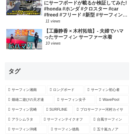
にサーフボードが載るか検証してみた!
#honda #ホンダ #クロスター #car
#freed #フリード #新型 #サーフィン
ロングボード
11 views
【工藤静香 × 木村拓哉】- 夫婦でハマ
ったサーフィン サーファー水着
10 views
タグ
サーフィン湘南
ロングボード
サーフィン初心者
畑雄二遊びの天才達
サーフィン女子
WavePool
サーフィン宮崎
SURFLINE
プロサーファー河村カイサ
アラシムラタ
サーフィンテイクオフ
台風サーフィン
サーフィン沖縄
サーフィン徳島
五十嵐カノア