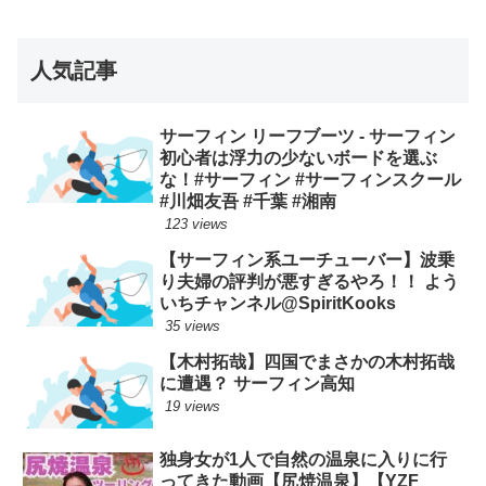
人気記事
サーフィン リーフブーツ - サーフィン
初心者は浮力の少ないボードを選ぶ
な！#サーフィン #サーフィンスクール
#川畑友吾 #千葉 #湘南
123 views
【サーフィン系ユーチューバー】波乗
り夫婦の評判が悪すぎるやろ！！ よう
いちチャンネル@SpiritKooks
35 views
【木村拓哉】四国でまさかの木村拓哉
に遭遇？ サーフィン高知
19 views
独身女が1人で自然の温泉に入りに行
ってきた動画【尻焼温泉】【YZF