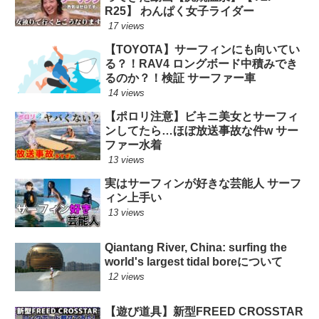
R25】 わんぱく女子ライダー
17 views
【TOYOTA】サーフィンにも向いてい
る？！RAV4 ロングボード中積みでき
るのか？！検証 サーファー車
14 views
【ポロリ注意】ビキニ美女とサーフィ
ンしてたら…ほぼ放送事故な件w サー
ファー水着
13 views
実はサーフィンが好きな芸能人 サーフ
ィン上手い
13 views
Qiantang River, China: surfing the
world's largest tidal boreについて
12 views
【遊び道具】新型FREED CROSSTAR