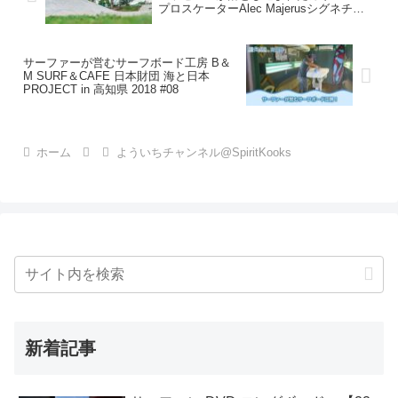
プロスケーターAlec Majerusシグネチャ
ー・プロダクトがVOLCOMのTEAM
VITALよりリリース！！について
サーファーが営むサーフボード工房 B＆
M SURF＆CAFE 日本財団 海と日本
PROJECT in 高知県 2018 #08
ホーム
よういちチャンネル@SpiritKooks
新着記事