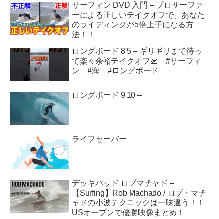
サーフィン DVD 入門 – プロサーファ
ーによる正しいテイクオフで、あなた
のライディングが5倍上手になる方
法！！
ロングボード 8'5 – ギリギリまで待っ
て楽々余裕テイクオフ🛫 #サーフィ
ン #海 #ロングボード
ロングボード 9'10 –
ライフセーバー
デッキパッド ロブマチャド –
【Surfing】Rob Machado / ロブ・マチ
ャドの小波テクニックは一味違う！！
USオープンで優勝映像まとめ！