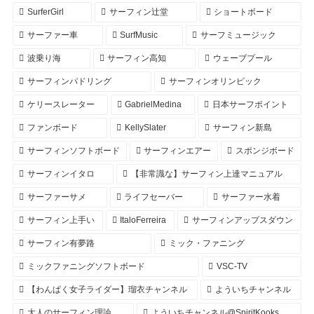
SurferGirl
サーフィン辻堂
ショートボード
サーファー車
SurfMusic
サーフミュージック
波乗り海
サーフィン高知
ウェーブプール
サーフィンパドリング
サーフィンオリンピック
ケリースレーター
GabrielMedina
日本サーフポイント
ファンボード
KellySlater
サーフィン新島
サーフィンソフトボード
サーフィンエアー
スポンジボード
サーフィンイタロ
【非常識な】サーフィン上達マニュアル
サーファーサメ
ライフセーバー
サーファー水着
サーフィン上手い
ItaloFerreira
サーフィンアップスダウン
サーフィン有夢路
ミック・ファニング
ミックファニングソフトボード
VSC-TV
【わんぱく女子ライダー】瑠衣チャンネル
よういちチャンネル
大人のサーフィン理論
よういちチャンネル@SpiritKooks