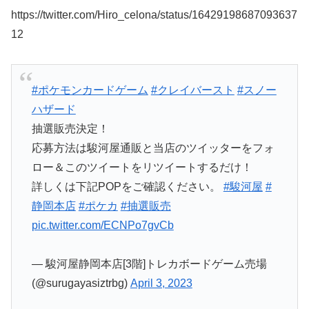
https://twitter.com/Hiro_celona/status/16429198687093637
12
#ポケモンカードゲーム
#クレイバースト
#スノー
ハザード
抽選販売決定！
応募方法は駿河屋通販と当店のツイッターをフォ
ロー＆このツイートをリツイートするだけ！
詳しくは下記POPをご確認ください。
#駿河屋
#
静岡本店
#ポケカ
#抽選販売
pic.twitter.com/ECNPo7gvCb
— 駿河屋静岡本店[3階]トレカボードゲーム売場
(@surugayasiztrbg)
April 3, 2023