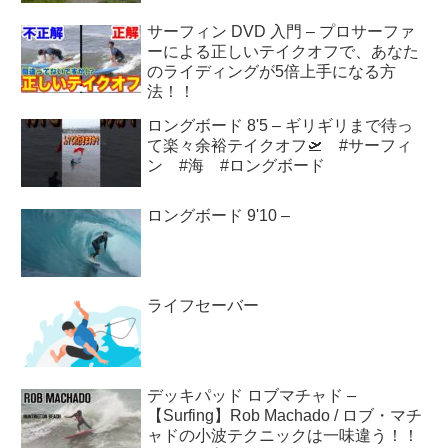
サーフィン DVD 入門 – プロサーファ
ーによる正しいテイクオフで、あなた
のライディングが5倍上手になる方
法！！
ロングボード 8'5 – ギリギリまで待っ
て楽々余裕テイクオフ🛫 #サーフィ
ン #海 #ロングボード
ロングボード 9'10 –
ライフセーバー
デッキパッド ロブマチャド –
【Surfing】Rob Machado / ロブ・マチ
ャドの小波テクニックは一味違う！！