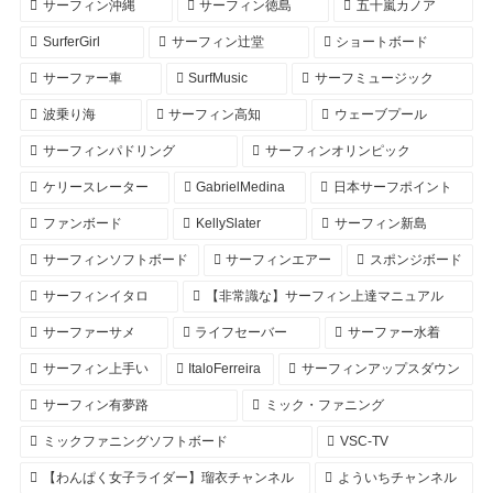
サーフィン沖縄
サーフィン徳島
五十嵐カノア
SurferGirl
サーフィン辻堂
ショートボード
サーファー車
SurfMusic
サーフミュージック
波乗り海
サーフィン高知
ウェーブプール
サーフィンパドリング
サーフィンオリンピック
ケリースレーター
GabrielMedina
日本サーフポイント
ファンボード
KellySlater
サーフィン新島
サーフィンソフトボード
サーフィンエアー
スポンジボード
サーフィンイタロ
【非常識な】サーフィン上達マニュアル
サーファーサメ
ライフセーバー
サーファー水着
サーフィン上手い
ItaloFerreira
サーフィンアップスダウン
サーフィン有夢路
ミック・ファニング
ミックファニングソフトボード
VSC-TV
【わんぱく女子ライダー】瑠衣チャンネル
よういちチャンネル