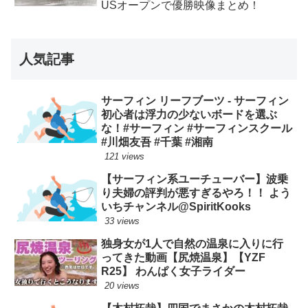
USオープンで優勝映像まとめ！
人気記事
サーフィン リーフブーツ - サーフィン
初心者は浮力の少ないボードを選ぶ
な！#サーフィン #サーフィンスクール
#川畑友吾 #千葉 #湘南
121 views
【サーフィン系ユーチューバー】波乗
り夫婦の評判が悪すぎるやろ！！ よう
いちチャンネル@SpiritKooks
33 views
独身女が1人で自然の温泉に入りに行
ってきた動画【尻焼温泉】【YZF
R25】 わんぱく女子ライダー
20 views