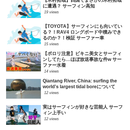
【木村拓哉】四国でまさかの木村拓哉
に遭遇？ サーフィン高知
19 views
【TOYOTA】サーフィンにも向いてい
る？！RAV4 ロングボード中積みでき
るのか？！検証 サーファー車
15 views
【ポロリ注意】ビキニ美女とサーフィ
ンしてたら…ほぼ放送事故な件w サー
ファー水着
14 views
Qiantang River, China: surfing the
world's largest tidal boreについて
12 views
実はサーフィンが好きな芸能人 サーフ
ィン上手い
12 views