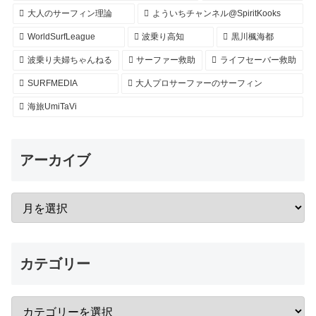
大人のサーフィン理論
よういちチャンネル@SpiritKooks
WorldSurfLeague
波乗り高知
黒川楓海都
波乗り夫婦ちゃんねる
サーファー救助
ライフセーバー救助
SURFMEDIA
大人プロサーファーのサーフィン
海旅UmiTaVi
アーカイブ
カテゴリー