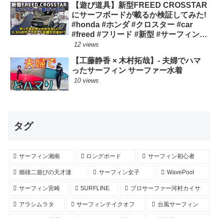
【遊び道具】新型FREED CROSSTAR
にサーフボードが載るか検証してみた!
#honda #ホンダ #クロスター #car
#freed #フリード #新型 #サーフィン
ロングボード
12 views
【工藤静香 × 木村拓哉】- 夫婦でハマ
ったサーフィン サーファー水着
10 views
タグ
サーフィン湘南
ロングボード
サーフィン初心者
畑雄二遊びの天才達
サーフィン女子
WavePool
サーフィン宮崎
SURFLINE
プロサーファー河村カイサ
アラシムラタ
サーフィンテイクオフ
台風サーフィン