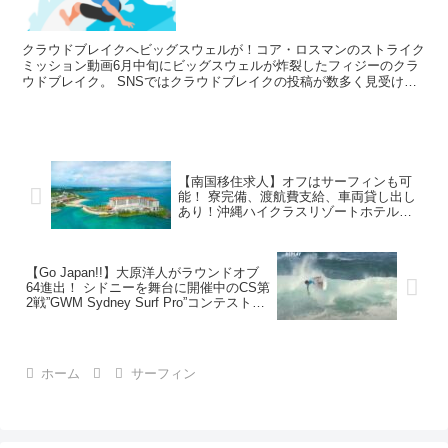
クラウドブレイクへビッグスウェルが！コア・ロスマンのストライク
ミッション動画6月中旬にビッグスウェルが炸裂したフィジーのクラ
ウドブレイク。 SNSではクラウドブレイクの投稿が数多く見受けら
れましたし、コロナ明けといった感じで多くのプロサーフ...
【南国移住求人】オフはサーフィンも可
能！ 寮完備、渡航費支給、車両貸し出し
あり！沖縄ハイクラスリゾートホテルの
プールビーチ監視業務がスタッフ募集中
のビッグチャンス！！について
【Go Japan!!】大原洋人がラウンドオブ
64進出！ シドニーを舞台に開催中のCS第
2戦”GWM Sydney Surf Pro”コンテスト
DAY1ハイライトについて
ホーム
サーフィン