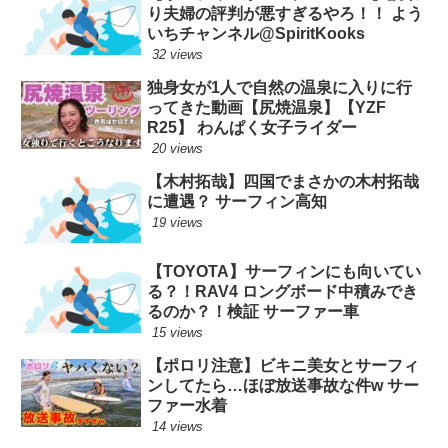
り夫婦の評判が悪すぎるやろ！！ よう
いちチャンネル@SpiritKooks
32 views
独身女が1人で自然の温泉に入りに行
ってきた動画【尻焼温泉】【YZF
R25】 わんぱく女子ライダー
20 views
【木村拓哉】四国でまさかの木村拓哉
に遭遇？ サーフィン高知
19 views
【TOYOTA】サーフィンにも向いてい
る？！RAV4 ロングボード中積みでき
るのか？！検証 サーファー車
15 views
【ポロリ注意】ビキニ美女とサーフィ
ンしてたら…ほぼ放送事故な件w サー
ファー水着
14 views