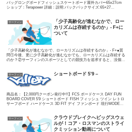
バッグロングボードフィッシュスケートボード屋外カバー65x27cm
ショップ：Terapower 詳細：説明:バックパックサイズ:65×27...
「少子高齢化が進むなかで、ロー
サーフィン
カリズムは存続するのか」- F+に
ついて
「少子高齢化が進むなかで、ローカリズムは存続するのか」- F+●質
問①今後、更に少子高齢化が進むなかでも、ローカリズムは存続する
のか？②サーフィンのスポーツとしての競技力を追求すると、没個性
に向かってしまうのか？③サーフィンがメジャースポー...
ショートボード 5'9 –
サーフィン
商品名：【2,000円クーポン発行中!!】FCS ボードケース DAY FUN
BOARD COVER 5'9 ショートボード FISH フィッシュ ツイン レトロ
サーフボード ハードケース 3D FIT デイ ファンボード 現行MODE...
クラウドブレイクへビッグスウェ
サーフィン
ルが！コア・ロスマンのストライ
クミッション動画について