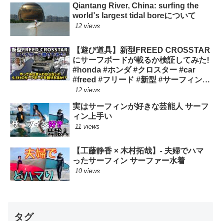
Qiantang River, China: surfing the
world's largest tidal boreについて
12 views
【遊び道具】新型FREED CROSSTAR
にサーフボードが載るか検証してみた!
#honda #ホンダ #クロスター #car
#freed #フリード #新型 #サーフィン
ロングボード
12 views
実はサーフィンが好きな芸能人 サーフ
ィン上手い
11 views
【工藤静香 × 木村拓哉】- 夫婦でハマ
ったサーフィン サーファー水着
10 views
タグ