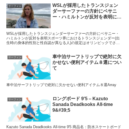
WSLが採用したトランスジェン
サーフィン
ダーサーファーの方針にベサニ
ー・ハミルトンが反対を表明につ
いて
WSLが採用したトランスジェンダーサーファーの方針にベサニー・
ハミルトンが反対を表明スポーツ界におけるトランスジェンダー(出
生時の身体的性別と性自認が異なる人)の規定はオリンピックでさ
え、まだ明確なものがなく、IOCは各競技団体の判断に任せ...
車中泊サーフトリップで絶対に欠
サーフィン
かせない便利アイテム８選につい
て
車中泊サーフトリップで絶対に欠かせない便利アイテム８選Array
ロングボード 9'5 – Kazuto
サーフィン
Sanada Deadkooks All-time
9&#39;5
Kazuto Sanada Deadkooks All-time 9'5 商品名：防水スケートボード