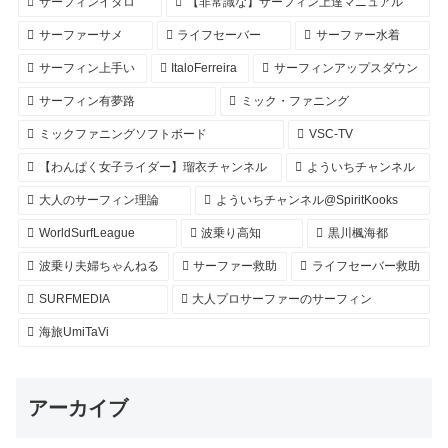
サーフィンイタロ
【非常識な】サーフィン上達マニュアル
サーファーサメ
ライフセーバー
サーファー水着
サーフィン上手い
ItaloFerreira
サーフィンアップスダウン
サーフィン有夢路
ミック・ファニング
ミックファニングソフトボード
VSC-TV
【わんぱく女子ライダー】瑠衣チャンネル
よういちチャンネル
大人のサーフィン理論
よういちチャンネル@SpiritKooks
WorldSurfLeague
波乗り高知
黒川楓海都
波乗り夫婦ちゃんねる
サーファー救助
ライフセーバー救助
SURFMEDIA
大人プロサーファーのサーフィン
海旅UmiTaVi
アーカイブ