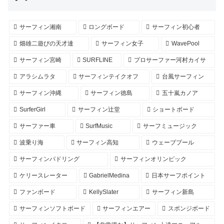
サーフィン湘南
ロングボード
サーフィン初心者
畑雄二遊びの天才達
サーフィン女子
WavePool
サーフィン宮崎
SURFLINE
プロサーファー河村カイサ
アラシムラタ
サーフィンテイクオフ
台風サーフィン
サーフィン沖縄
サーフィン徳島
五十嵐カノア
SurferGirl
サーフィン辻堂
ショートボード
サーファー車
SurfMusic
サーフミュージック
波乗り海
サーフィン高知
ウェーブプール
サーフィンパドリング
サーフィンオリンピック
ケリースレーター
GabrielMedina
日本サーフポイント
ファンボード
KellySlater
サーフィン新島
サーフィンソフトボード
サーフィンエアー
スポンジボード