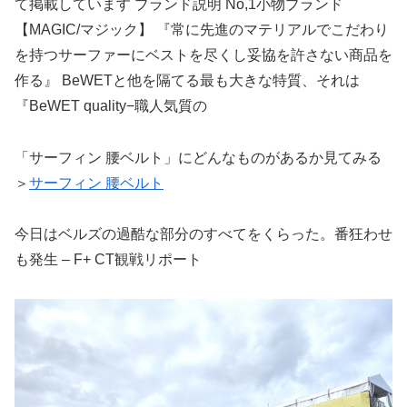
て掲載しています ブランド説明 No,1小物ブランド
【MAGIC/マジック】 『常に先進のマテリアルでこだわり
を持つサーファーにベストを尽くし妥協を許さない商品を
作る』 BeWETと他を隔てる最も大きな特質、それは
『BeWET quality−職人気質の
「サーフィン 腰ベルト」にどんなものがあるか見てみる
＞
サーフィン 腰ベルト
今日はベルズの過酷な部分のすべてをくらった。番狂わせ
も発生 – F+ CT観戦リポート