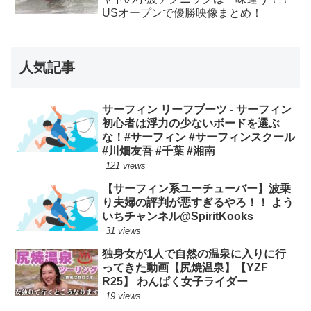
USオープンで優勝映像まとめ！
人気記事
サーフィン リーフブーツ - サーフィン
初心者は浮力の少ないボードを選ぶ
な！#サーフィン #サーフィンスクール
#川畑友吾 #千葉 #湘南
121 views
【サーフィン系ユーチューバー】波乗
り夫婦の評判が悪すぎるやろ！！ よう
いちチャンネル@SpiritKooks
31 views
独身女が1人で自然の温泉に入りに行
ってきた動画【尻焼温泉】【YZF
R25】 わんぱく女子ライダー
19 views