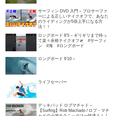
サーフィン DVD 入門 – プロサーファ
ーによる正しいテイクオフで、あなた
のライディングが5倍上手になる方
法！！
ロングボード 8'5 – ギリギリまで待っ
て楽々余裕テイクオフ🛫 #サーフィ
ン #海 #ロングボード
ロングボード 9'10 –
ライフセーバー
デッキパッド ロブマチャド –
【Surfing】Rob Machado / ロブ・マチ
ャドの小波テクニックは一味違う！！