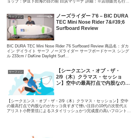
ョップ：伊豆下田海の目の前 白浜マリーナ 詳細：※店頭販売も行っ
ている為、品切れの際にはご了...
ノーズライダー 7'6 – BIC DURA
サーフィン
TEC Mini Nose Rider 7&#39;6
Surfboard Review
BIC DURA TEC Mini Nose Rider 7'6 Surfboard Review 商品名：ダカ
イン デイライト サーフ ノーズライダー サーフボードケース シング
ル 233cm / DaKine Daylight Surf...
【シークエンス・オブ・ザ・
サーフィン
2/9（木）クラマス・セッショ
ン】空中の最高打点で内股なのが
カッコ良すぎて憎い注目の10代の
次世代エアリスト小野里弦による
【シークエンス・オブ・ザ・2/9（木）クラマス・セッション】空中
スタイリッシュかつ完成度の高い
の最高打点で内股なのがカッコ良すぎて憎い注目の10代の次世代エ
フロントサイド・エアリバースに
アリスト小野里弦によるスタイリッシュかつ完成度の高いフロントサ
ついて
イド・エアリバースRider / Rio Ono. ...