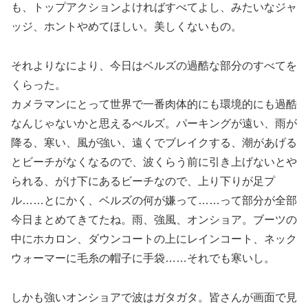
も、トップアクションよければすべてよし、みたいなジャ
ッジ、ホントやめてほしい。美しくないもの。
それよりなにより、今日はベルズの過酷な部分のすべてを
くらった。
カメラマンにとって世界で一番肉体的にも環境的にも過酷
なんじゃないかと思えるべルズ。パーキングが遠い、雨が
降る、寒い、風が強い、遠くでブレイクする、潮があげる
とビーチがなくなるので、波くらう前に引き上げないとや
られる、がけ下にあるビーチなので、上り下りが足プ
ル……とにかく、ベルズの何が嫌って……って部分が全部
今日まとめてきてたね。雨、強風、オンショア。ブーツの
中にホカロン、ダウンコートの上にレインコート、ネック
ウォーマーに毛糸の帽子に手袋……それでも寒いし。
しかも強いオンショアで波はガタガタ。皆さんが画面で見