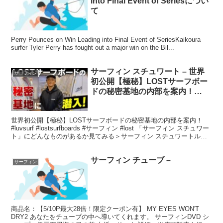
into Final Event of Seriesについ
て
Perry Pounces on Win Leading into Final Event of SeriesKaikoura
surfer Tyler Perry has fought out a major win on the Bil...
サーフィン スチュワート – 世界
サーフィン
初公開【極秘】LOSTサーフボー
ドの秘密基地の内部を案内！
#luvsurf #lostsurfboards #サー
フィン #lost
世界初公開【極秘】LOSTサーフボードの秘密基地の内部を案内！
#luvsurf #lostsurfboards #サーフィン #lost 「サーフィン スチュワー
ト」にどんなものがあるか見てみる＞サーフィン スチュワートルー
カス・チアンカ...
サーフィン チューブ –
サーフィン
商品名：【5/10P最大28倍！限定クーポン有】 MY EYES WON'T
DRY2 あなたをチューブの中へ導いてくれます。 サーフィンDVD シ