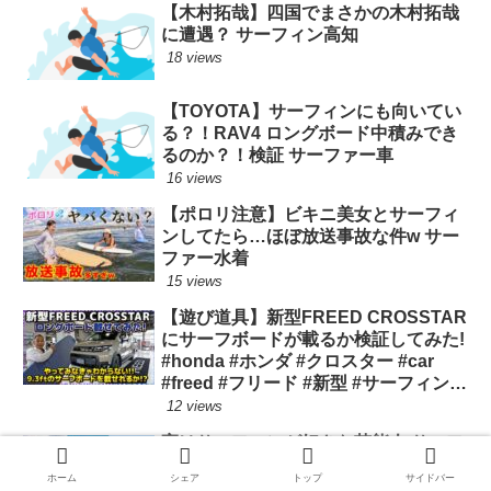
【木村拓哉】四国でまさかの木村拓哉
に遭遇？ サーフィン高知
18 views
【TOYOTA】サーフィンにも向いてい
る？！RAV4 ロングボード中積みでき
るのか？！検証 サーファー車
16 views
【ポロリ注意】ビキニ美女とサーフィ
ンしてたら…ほぼ放送事故な件w サー
ファー水着
15 views
【遊び道具】新型FREED CROSSTAR
にサーフボードが載るか検証してみた!
#honda #ホンダ #クロスター #car
#freed #フリード #新型 #サーフィン
ロングボード
12 views
実はサーフィンが好きな芸能人 サーフ
ィン上手い
ホーム
シェア
トップ
サイドバー
11 views