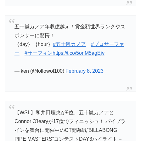
五十嵐カノア年収億越え！賞金額世界ランクやス
ポンサーに驚愕！
｛day｝｛hour｝
#五十嵐カノア
#プロサーファ
ー
#サーフィン
https://t.co/5onM5agEjv
— ken (@followof100)
February 8, 2023
【WSL】和井田理央が9位、五十嵐カノアと
Connor O'learyが17位でフィニッシュ！ パイプラ
インを舞台に開催中のCT開幕戦”BILLABONG
PIPE MASTERS”コンテストDAY3ハイライト –