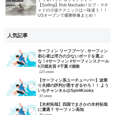
【Surfing】Rob Machado / ロブ・マチ
ャドの小波テクニックは一味違う！！
USオープンで優勝映像まとめ！
人気記事
サーフィン リーフブーツ - サーフィン
初心者は浮力の少ないボードを選ぶ
な！#サーフィン #サーフィンスクール
#川畑友吾 #千葉 #湘南
123 views
【サーフィン系ユーチューバー】波乗
り夫婦の評判が悪すぎるやろ！！ よう
いちチャンネル@SpiritKooks
33 views
【木村拓哉】四国でまさかの木村拓哉
に遭遇？ サーフィン高知
20 views