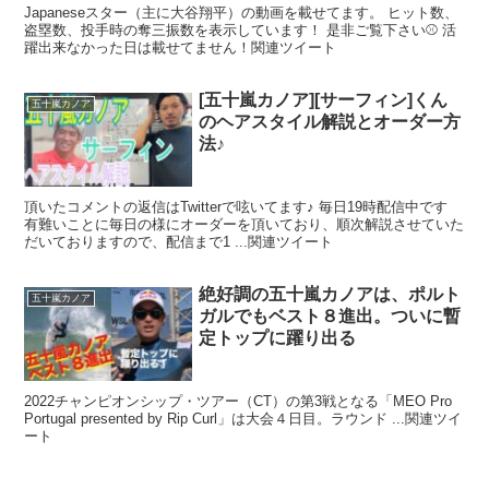
Japaneseスター（主に大谷翔平）の動画を載せてます。 ヒット数、
盗塁数、投手時の奪三振数を表示しています！ 是非ご覧下さい⚾️ 活
躍出来なかった日は載せてません！関連ツイート
[五十嵐カノア][サーフィン]くん
五十嵐カノア
のヘアスタイル解説とオーダー方
法♪
頂いたコメントの返信はTwitterで呟いてます♪ 毎日19時配信中です
有難いことに毎日の様にオーダーを頂いており、順次解説させていた
だいておりますので、配信まで1 ...関連ツイート
絶好調の五十嵐カノアは、ポルト
五十嵐カノア
ガルでもベスト８進出。ついに暫
定トップに躍り出る
2022チャンピオンシップ・ツアー（CT）の第3戦となる「MEO Pro
Portugal presented by Rip Curl」は大会４日目。ラウンド ...関連ツイ
ート