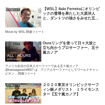
【WSL】Italo Ferreiraにオリンピ
五十嵐カノア
ックの雪辱を果たした大原洋人
と、ダントツの強さをみせた五十
嵐カノアがラウンドオブ48進出！
ポルトガルでのCS第2戦コンテス
Movie by WSL.関連ツイート
トDAY1ハイライト
Ouraリングを使って日々大波と
五十嵐カノア
立ち向かうプロサーファー、五十
嵐カノア
アメリカ在住の日本人サーファーである五十嵐カノア
@kanoaigarashi8567 は、アジア人サーファーとしてワールドチャン
ピオン ...関連ツイート
２０２０東京オリンピックサーフ
五十嵐カノア
ィン銀メダリスト ミライモンス
ター【五十嵐カノア】