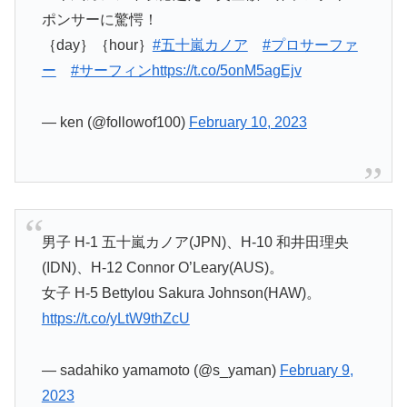
ポンサーに驚愕！
｛day｝｛hour｝
#五十嵐カノア
#プロサーファ
ー
#サーフィン
https://t.co/5onM5agEjv
— ken (@followof100)
February 10, 2023
男子 H-1 五十嵐カノア(JPN)、H-10 和井田理央
(IDN)、H-12 Connor O’Leary(AUS)。
女子 H-5 Bettylou Sakura Johnson(HAW)。
https://t.co/yLtW9thZcU
— sadahiko yamamoto (@s_yaman)
February 9,
2023