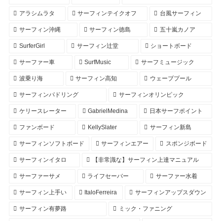
アラシムラタ
サーフィンテイクオフ
台風サーフィン
サーフィン沖縄
サーフィン徳島
五十嵐カノア
SurferGirl
サーフィン辻堂
ショートボード
サーファー車
SurfMusic
サーフミュージック
波乗り海
サーフィン高知
ウェーブプール
サーフィンパドリング
サーフィンオリンピック
ケリースレーター
GabrielMedina
日本サーフポイント
ファンボード
KellySlater
サーフィン新島
サーフィンソフトボード
サーフィンエアー
スポンジボード
サーフィンイタロ
【非常識な】サーフィン上達マニュアル
サーファーサメ
ライフセーバー
サーファー水着
サーフィン上手い
ItaloFerreira
サーフィンアップスダウン
サーフィン有夢路
ミック・ファニング