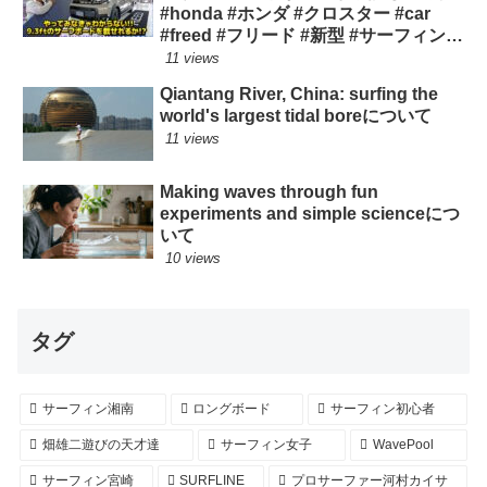
#honda #ホンダ #クロスター #car
#freed #フリード #新型 #サーフィン
ロングボード
11 views
Qiantang River, China: surfing the
world's largest tidal boreについて
11 views
Making waves through fun
experiments and simple scienceにつ
いて
10 views
タグ
サーフィン湘南
ロングボード
サーフィン初心者
畑雄二遊びの天才達
サーフィン女子
WavePool
サーフィン宮崎
SURFLINE
プロサーファー河村カイサ