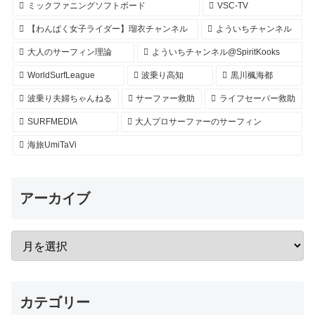
ミックファニングソフトボード
VSC-TV
【わんぱく女子ライダー】瑠衣チャンネル
よういちチャンネル
大人のサーフィン理論
よういちチャンネル@SpiritKooks
WorldSurfLeague
波乗り高知
黒川楓海都
波乗り夫婦ちゃんねる
サーファー救助
ライフセーバー救助
SURFMEDIA
大人プロサーファーのサーフィン
海旅UmiTaVi
アーカイブ
カテゴリー