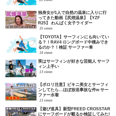
独身女が1人で自然の温泉に入りに行
ってきた動画【尻焼温泉】【YZF
R25】 わんぱく女子ライダー
15 views
【TOYOTA】サーフィンにも向いてい
る？！RAV4 ロングボード中積みでき
るのか？！検証 サーファー車
14 views
実はサーフィンが好きな芸能人 サーフ
ィン上手い
13 views
【ポロリ注意】ビキニ美女とサーフィ
ンしてたら…ほぼ放送事故な件w サー
ファー水着
13 views
【遊び道具】新型FREED CROSSTAR
にサーフボードが載るか検証してみた!