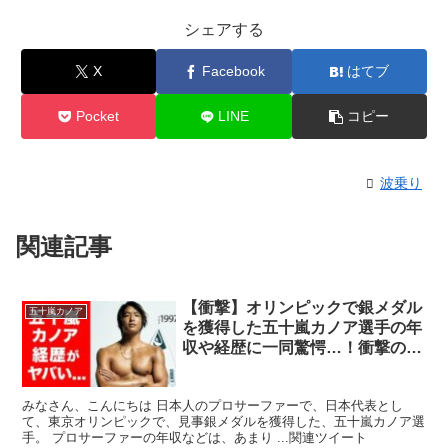
シェアする
X
Facebook
はてブ
Pocket
LINE
コピー
波乗り
関連記事
【衝撃】オリンピックで銀メダル
五十嵐カノア
を獲得した五十嵐カノア選手の年
収や経歴に一同驚愕…！衝撃の金
額を稼ぐ五十嵐選手のマルチな才
能を徹底調査…！
みなさん、こんにちは 日本人のプロサーファーで、日本代表とし
て、東京オリンピックで、見事銀メダルを獲得した、五十嵐カノア選
手。 プロサーファーの年収などは、あまり ...関連ツイート