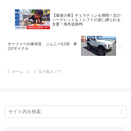
【最後の夜】チェラティンを満喫！北の
シークレットも！レフトの波に縛られる
夫妻！海外波旅#5
サーファーの車拝見 ジムニーSJ30 希
少2サイクル
ホーム
五十嵐カノア