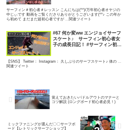
サーフィン＃初心者＃レッスン こんにちは(^^)/万年初心者オヤジの
中じぃです 動画をご覧くださりありがとうございます(^^♪ この年か
ら初めて まだまだ超初心者ですが ...関連ツイート
#67 何か変ww エンジョイサーフ
サーフィン初心者
スケート♪ サーフィン初心者女
子の成長日記！ #サーフィン初心
者 #surfing #東京 #surfbiginner
#サーフスケート
【SNS】 Twitter： Instagram： 久しぶりのサーフスケート♪ 体の ...
関連ツイート
覚えておきたいパドルアウトのマナーと
コツ解説 (ロングボード初心者必見！)
ミックファニングが選んだ〇〇サーフボ
ード【レトリックサーフショップ】