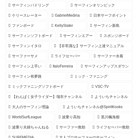
サーフィンパドリング
サーフィンオリンピック
ケリースレーター
GabrielMedina
日本サーフポイント
ファンボード
KellySlater
サーフィン新島
サーフィンソフトボード
サーフィンエアー
スポンジボード
サーフィンイタロ
【非常識な】サーフィン上達マニュアル
サーファーサメ
ライフセーバー
サーファー水着
サーフィン上手い
ItaloFerreira
サーフィンアップスダウン
サーフィン有夢路
ミック・ファニング
ミックファニングソフトボード
VSC-TV
【わんぱく女子ライダー】瑠衣チャンネル
よういちチャンネル
大人のサーフィン理論
よういちチャンネル@SpiritKooks
WorldSurfLeague
波乗り高知
黒川楓海都
波乗り夫婦ちゃんねる
サーファー救助
ライフセーバー救助
SURFMEDIA
大人プロサーファーのサーフィン