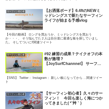
【お洒落ボード】6.4ftのNEWミ
サーフィン初心者
ッドレングスで新たなサーフィン
ライフが始まる予感vlog
【今回の動画】 ロングを買おうか、ミッドレングスを買おう
か・・・、 そう悩んでた２人は自分達に最適な板を探していまし
た。 そしてついに‼︎関連ツイート
#92 練習の成果？テイクオフの本
サーフィン初心者
数が激増？
【JoySurfChannnel】 サーフィ
ン初心者女子の成長日記！ #サー
フィン初心者 #サーフィン #サー
【SNS】 Twitter： Instagram： 新しい板になってから ...関連ツイー
フィンテイクオフ
ト
【サーフィン初心者】久々のサー
サーフィン初心者
フィン！ 今回も楽しく海につか
ってきました( *´艸｀)