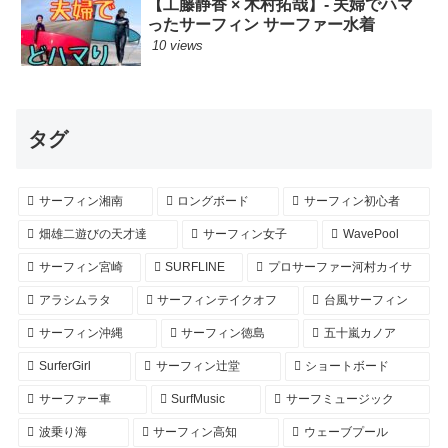
【工藤静香 × 木村拓哉】- 夫婦でハマ
ったサーフィン サーファー水着
10 views
タグ
サーフィン湘南
ロングボード
サーフィン初心者
畑雄二遊びの天才達
サーフィン女子
WavePool
サーフィン宮崎
SURFLINE
プロサーファー河村カイサ
アラシムラタ
サーフィンテイクオフ
台風サーフィン
サーフィン沖縄
サーフィン徳島
五十嵐カノア
SurferGirl
サーフィン辻堂
ショートボード
サーファー車
SurfMusic
サーフミュージック
波乗り海
サーフィン高知
ウェーブプール