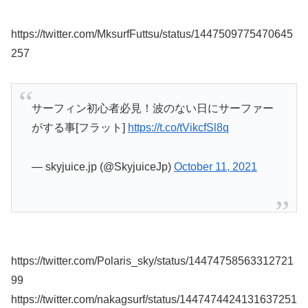
https://twitter.com/MksurfFuttsu/status/1447509775470645
257
サーフィン初心者必見！波のない日にサーファー
がする事[フラット]
https://t.co/tVikcfSl8q
— skyjuice.jp (@SkyjuiceJp)
October 11, 2021
https://twitter.com/Polaris_sky/status/14474758563312721
99
https://twitter.com/nakagsurf/status/1447474424131637251