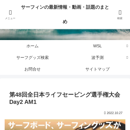
サーフィンに関するニュース・話題や最新情報を写真、画像、動画でまとめて
サーフィンの最新情報・動画・話題のまと
お届けします。
メニュー
検索
め
サーフィンの最新情報・動画・話題のまとめ
ホーム
WSL
サーフグッズ検索
波予測
お問合せ
サイトマップ
第48回全日本ライフセービング選手権大会
Day2 AM1
2022.10.27