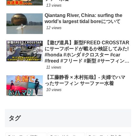
13 views
Qiantang River, China: surfing the
world's largest tidal boreについて
12 views
【遊び道具】新型FREED CROSSTAR
にサーフボードが載るか検証してみた!
#honda #ホンダ #クロスター #car
#freed #フリード #新型 #サーフィン
ロングボード
11 views
【工藤静香 × 木村拓哉】- 夫婦でハマ
ったサーフィン サーファー水着
10 views
タグ