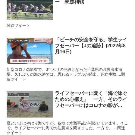
ー 未勝利戦
関連ツイート
「ビーチの安全を守る」学生ライ
ライフセーバー
フセーバー【Jの追跡】(2022年8
月16日)
新型コロナの影響で、3年ぶりの開設となった千葉県の片貝海水浴
場。久しぶりの海水浴では、思わぬトラブルが続出。死亡事故 ...関
連ツイート
ライフセーバーに聞く「海で泳ぐ
ライフセーバー
ための心構え」 一方、そのライ
フセーバーにはコロナの影が…
夏といえばやはり海ですが、各地で水難事故が相次いでいます。そこ
で、ライフセーバーに海での注意点を聞きました。一方で、 ...関連
ツイート