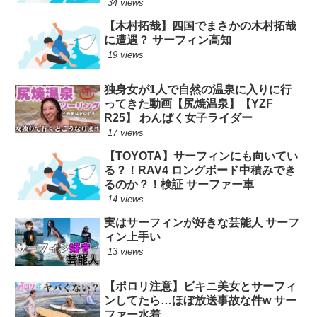
34 views
【木村拓哉】四国でまさかの木村拓哉
に遭遇？ サーフィン高知
19 views
独身女が1人で自然の温泉に入りに行
ってきた動画【尻焼温泉】【YZF
R25】 わんぱく女子ライダー
17 views
【TOYOTA】サーフィンにも向いてい
る？！RAV4 ロングボード中積みでき
るのか？！検証 サーファー車
14 views
実はサーフィンが好きな芸能人 サーフ
ィン上手い
13 views
【ポロリ注意】ビキニ美女とサーフィ
ンしてたら…ほぼ放送事故な件w サー
ファー水着