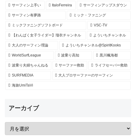
サーフィン上手い
ItaloFerreira
サーフィンアップスダウン
サーフィン有夢路
ミック・ファニング
ミックファニングソフトボード
VSC-TV
【わんぱく女子ライダー】瑠衣チャンネル
よういちチャンネル
大人のサーフィン理論
よういちチャンネル@SpiritKooks
WorldSurfLeague
波乗り高知
黒川楓海都
波乗り夫婦ちゃんねる
サーファー救助
ライフセーバー救助
SURFMEDIA
大人プロサーファーのサーフィン
海旅UmiTaVi
アーカイブ