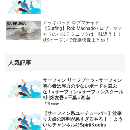
デッキパッド ロブマチャド –
【Surfing】Rob Machado / ロブ・マチ
ャドの小波テクニックは一味違う！！
USオープンで優勝映像まとめ！
人気記事
サーフィン リーフブーツ - サーフィン
初心者は浮力の少ないボードを選ぶ
な！#サーフィン #サーフィンスクール
#川畑友吾 #千葉 #湘南
119 views
【サーフィン系ユーチューバー】波乗
り夫婦の評判が悪すぎるやろ！！ よう
いちチャンネル@SpiritKooks