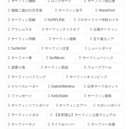
サーフィン湘南
ロングボード
サーフィン初心者
畑雄二遊びの天才達
サーフィン女子
WavePool
サーフィン宮崎
SURFLINE
プロサーファー河村カイサ
アラシムラタ
サーフィンテイクオフ
台風サーフィン
サーフィン沖縄
サーフィン徳島
五十嵐カノア
SurferGirl
サーフィン辻堂
ショートボード
サーファー車
SurfMusic
サーフミュージック
波乗り海
サーフィン高知
ウェーブプール
サーフィンパドリング
サーフィンオリンピック
ケリースレーター
GabrielMedina
日本サーフポイント
ファンボード
KellySlater
サーフィン新島
サーフィンソフトボード
サーフィンエアー
スポンジボード
サーフィンイタロ
【非常識な】サーフィン上達マニュアル
サーファーサメ
ライフセーバー
サーファー水着