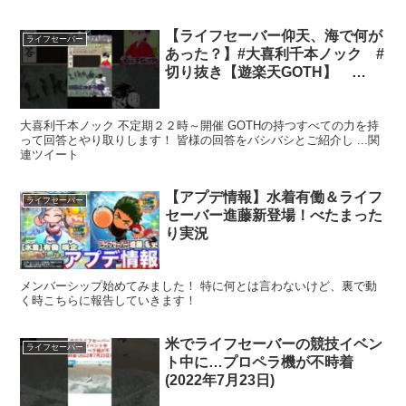
【ライフセーバー仰天、海で何が
ライフセーバー
あった？】#大喜利千本ノック #
切り抜き【遊楽天GOTH】
#shorts
大喜利千本ノック 不定期２２時～開催 GOTHの持つすべての力を持
って回答とやり取りします！ 皆様の回答をバシバシとご紹介し ...関
連ツイート
【アプデ情報】水着有働＆ライフ
ライフセーバー
セーバー進藤新登場！べたまった
り実況
メンバーシップ始めてみました！ 特に何とは言わないけど、裏で動
く時こちらに報告していきます！
米でライフセーバーの競技イベン
ライフセーバー
ト中に…プロペラ機が不時着
(2022年7月23日)