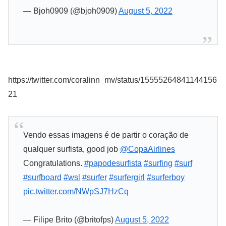
— Bjoh0909 (@bjoh0909)
August 5, 2022
https://twitter.com/coralinn_mv/status/15555264841144156
21
Vendo essas imagens é de partir o coração de
qualquer surfista, good job
@CopaAirlines
Congratulations.
#papodesurfista
#surfing
#surf
#surfboard
#wsl
#surfer
#surfergirl
#surferboy
pic.twitter.com/NWpSJ7HzCq
— Filipe Brito (@britofps)
August 5, 2022