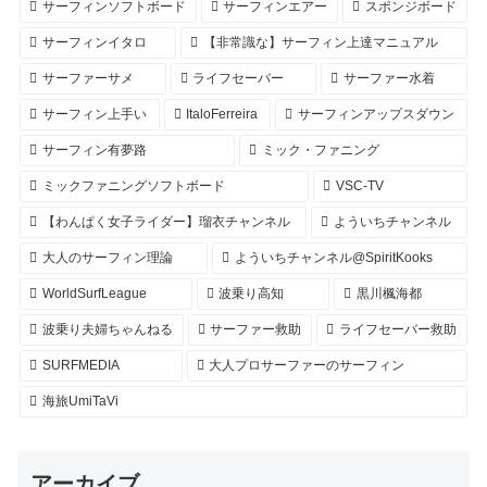
サーフィンソフトボード
サーフィンエアー
スポンジボード
サーフィンイタロ
【非常識な】サーフィン上達マニュアル
サーファーサメ
ライフセーバー
サーファー水着
サーフィン上手い
ItaloFerreira
サーフィンアップスダウン
サーフィン有夢路
ミック・ファニング
ミックファニングソフトボード
VSC-TV
【わんぱく女子ライダー】瑠衣チャンネル
よういちチャンネル
大人のサーフィン理論
よういちチャンネル@SpiritKooks
WorldSurfLeague
波乗り高知
黒川楓海都
波乗り夫婦ちゃんねる
サーファー救助
ライフセーバー救助
SURFMEDIA
大人プロサーファーのサーフィン
海旅UmiTaVi
アーカイブ