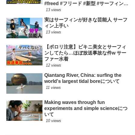
#freed #フリード #新型 #サーフィン
ロングボード
13 views
実はサーフィンが好きな芸能人 サーフ
ィン上手い
13 views
【ポロリ注意】ビキニ美女とサーフィ
ンしてたら…ほぼ放送事故な件w サー
ファー水着
12 views
Qiantang River, China: surfing the
world's largest tidal boreについて
11 views
Making waves through fun
experiments and simple scienceにつ
いて
10 views