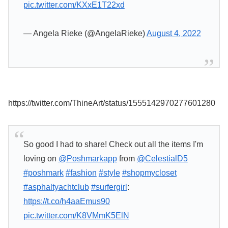
pic.twitter.com/KXxE1T22xd
— Angela Rieke (@AngelaRieke)
August 4, 2022
https://twitter.com/ThineArt/status/1555142970277601280
So good I had to share! Check out all the items I'm
loving on
@Poshmarkapp
from
@CelestialD5
#poshmark
#fashion
#style
#shopmycloset
#asphaltyachtclub
#surfergirl
:
https://t.co/h4aaEmus90
pic.twitter.com/K8VMmK5ElN