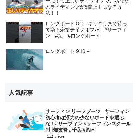
ーによる正しいテイクオフで、あなた
のライディングが5倍上手になる方
法！！
ロングボード 8'5 – ギリギリまで待っ
て楽々余裕テイクオフ🛫 #サーフィ
ン #海 #ロングボード
ロングボード 9'10 –
人気記事
サーフィン リーフブーツ - サーフィン
初心者は浮力の少ないボードを選ぶ
な！#サーフィン #サーフィンスクール
#川畑友吾 #千葉 #湘南
121 views