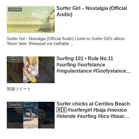
Surfer Girl – Nostalgia (Official
SurferGirl
Audio)
Surfer Girl - Nostalgia (Official Audio) Listen to Surfer Girl's album
'Noon' here: Released via Ineffable ...
Surfing 101 • Rule No.11
SurferGirl
#surfing #surfstance
#regularstance #Goofystance
#learntosurf #surfergirl
関連ツイート
Surfer chicks at Cerritos Beach
SurferGirl
🇲🇽 #surfergirl #baja #mexico
#blonde #surfing #bcs #beach
#surf #salt