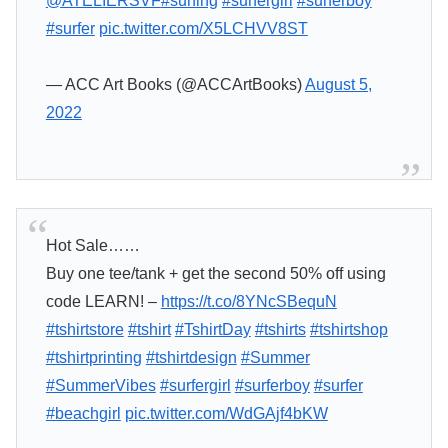
@ATELIERSVF
#surfing
#surfergirl
#surferboy
#surfer
pic.twitter.com/X5LCHVV8ST
— ACC Art Books (@ACCArtBooks)
August 5,
2022
Hot Sale……
Buy one tee/tank + get the second 50% off using
code LEARN! –
https://t.co/8YNcSBequN
#tshirtstore
#tshirt
#TshirtDay
#tshirts
#tshirtshop
#tshirtprinting
#tshirtdesign
#Summer
#SummerVibes
#surfergirl
#surferboy
#surfer
#beachgirl
pic.twitter.com/WdGAjf4bKW