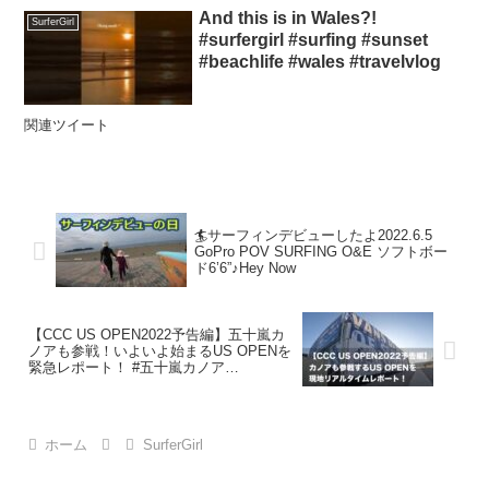
And this is in Wales?!
SurferGirl
#surfergirl #surfing #sunset
#beachlife #wales #travelvlog
関連ツイート
🏄サーフィンデビューしたよ2022.6.5
GoPro POV SURFING O&E ソフトボー
ド6’6”♪Hey Now
【CCC US OPEN2022予告編】五十嵐カ
ノアも参戦！いよいよ始まるUS OPENを
緊急レポート！ #五十嵐カノア
#kanoaigarashi #surfing #サーフィン
#USOPEN
ホーム
SurferGirl