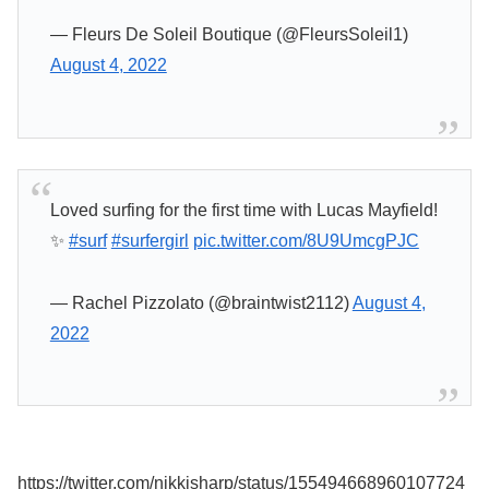
— Fleurs De Soleil Boutique (@FleursSoleil1)
August 4, 2022
Loved surfing for the first time with Lucas Mayfield!
✨
#surf
#surfergirl
pic.twitter.com/8U9UmcgPJC
— Rachel Pizzolato (@braintwist2112)
August 4,
2022
https://twitter.com/nikkisharp/status/155494668960107724