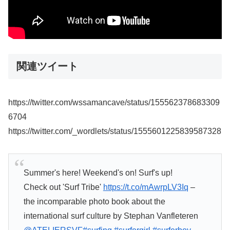
関連ツイート
https://twitter.com/wssamancave/status/155562378683309
6704
https://twitter.com/_wordlets/status/1555601225839587328
Summer's here! Weekend's on! Surf's up!
Check out 'Surf Tribe'
https://t.co/mAwrpLV3Iq
–
the incomparable photo book about the
international surf culture by Stephan Vanfleteren