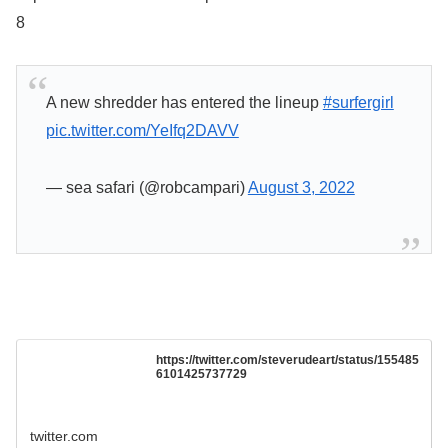
8
A new shredder has entered the lineup
#surfergirl
pic.twitter.com/YeIfq2DAVV
— sea safari (@robcampari)
August 3, 2022
https://twitter.com/steverudeart/status/155485
6101425737729
twitter.com