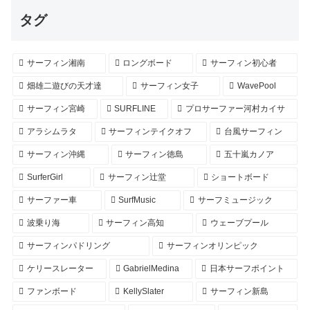
タグ
サーフィン湘南
ロングボード
サーフィン初心者
畑雄二遊びの天才達
サーフィン女子
WavePool
サーフィン宮崎
SURFLINE
プロサーファー河村カイサ
アラシムラタ
サーフィンテイクオフ
台風サーフィン
サーフィン沖縄
サーフィン徳島
五十嵐カノア
SurferGirl
サーフィン辻堂
ショートボード
サーファー車
SurfMusic
サーフミュージック
波乗り海
サーフィン高知
ウェーブプール
サーフィンパドリング
サーフィンオリンピック
ケリースレーター
GabrielMedina
日本サーフポイント
ファンボード
KellySlater
サーフィン新島