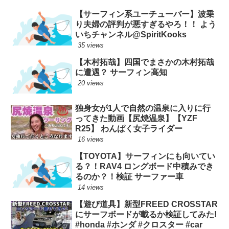
【サーフィン系ユーチューバー】波乗
り夫婦の評判が悪すぎるやろ！！ よう
いちチャンネル@SpiritKooks
35 views
【木村拓哉】四国でまさかの木村拓哉
に遭遇？ サーフィン高知
20 views
独身女が1人で自然の温泉に入りに行
ってきた動画【尻焼温泉】【YZF
R25】 わんぱく女子ライダー
16 views
【TOYOTA】サーフィンにも向いてい
る？！RAV4 ロングボード中積みでき
るのか？！検証 サーファー車
14 views
【遊び道具】新型FREED CROSSTAR
にサーフボードが載るか検証してみた!
#honda #ホンダ #クロスター #car