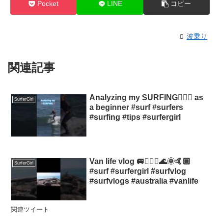
Pocket
LINE
コピー
波乗り
関連記事
Analyzing my SURFING🏄🏼‍♀️ as
SurferGirl
a beginner #surf #surfers
#surfing #tips #surfergirl
Van life vlog 🚐🏄🏼‍♀️🌊🌞🤙🏼
SurferGirl
#surf #surfergirl #surfvlog
#surfvlogs #australia #vanlife
関連ツイート