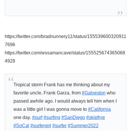
https://twitter.com/bradnunnery11/status/155539600320911
7696
https://twitter.com/wssamancave/status/155525674365068
4928
Tropical storm Frank has me thinking about my
favorite uncle, Frank Garza, from
#Galveston
who
passed awhile ago. I would always tell him when I
was a little girl I was gonna move to
#California
one day.
#surf
#surfing
#SanDiego
#skipfrye
#SoCal
#surfergirl
#surfer
#Summer2022