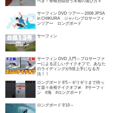
べき！骨格別似合う水着の選び方👙
サーフィン DVD ツアー – 2008 JPSA
in CHIKURA ジャパンプロサーフィ
ンツアー ロングボード
サーフィン
サーフィン DVD 入門 – プロサーファ
ーによる正しいテイクオフで、あなた
のライディングが5倍上手になる方
法！！
ロングボード 8'5 – ギリギリまで待っ
て楽々余裕テイクオフ🛫 #サーフィ
ン #海 #ロングボード
ロングボード 9'10 –