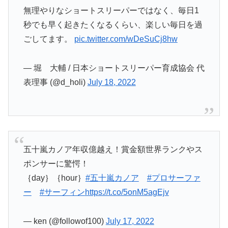
無理やりなショートスリーパーではなく、毎日1
秒でも早く起きたくなるくらい、楽しい毎日を過
ごしてます。
pic.twitter.com/wDeSuCj8hw
— 堀 大輔 / 日本ショートスリーパー育成協会 代
表理事 (@d_holi)
July 18, 2022
五十嵐カノア年収億越え！賞金額世界ランクやス
ポンサーに驚愕！
｛day｝｛hour｝
#五十嵐カノア
#プロサーファ
ー
#サーフィン
https://t.co/5onM5agEjv
— ken (@followof100)
July 17, 2022