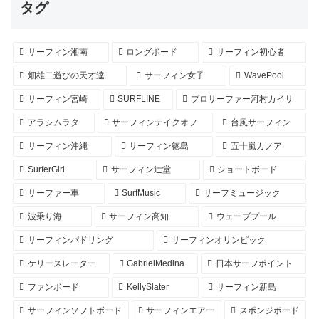
タグ
サーフィン湘南
ロングボード
サーフィン初心者
畑雄二遊びの天才達
サーフィン女子
WavePool
サーフィン宮崎
SURFLINE
プロサーファー河村カイサ
アラシムラタ
サーフィンテイクオフ
台風サーフィン
サーフィン沖縄
サーフィン徳島
五十嵐カノア
SurferGirl
サーフィン辻堂
ショートボード
サーファー車
SurfMusic
サーフミュージック
波乗り海
サーフィン高知
ウェーブプール
サーフィンパドリング
サーフィンオリンピック
ケリースレーター
GabrielMedina
日本サーフポイント
ファンボード
KellySlater
サーフィン新島
サーフィンソフトボード
サーフィンエアー
スポンジボード