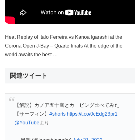
Heat Replay of Italo Ferreira vs Kanoa Igarashi at the
Corona Open J-Bay – Quarterfinals At the edge of the
world awaits the best …
関連ツイート
【解説】カノア五十嵐とカービング比べてみた
【サーフィン】
#shorts
https://t.co/0cEdg23pr1
@YouTube
より