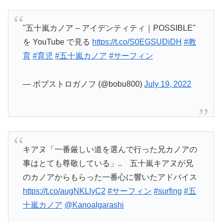
"五十嵐カノア – アイデンティティ｜POSSIBLE"
を YouTube で見る
https://t.co/S0EGSUDiDH
#教
育
#育児
#五十嵐カノア
#サーフィン
— ボブストロガノフ (@bobu800)
July 19, 2022
キアヌ「一番厳しい道を選んで行った兄カノアの
事はとても尊敬している」.. 五十嵐キアヌが兄
のカノアからもらった一番心に響いたアドバイス
https://t.co/augNKLlyC2
#サーフィン
#surfing
#五
十嵐カノア
@KanoaIgarashi