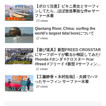
【ポロリ注意】ビキニ美女とサーフィ
ンしてたら…ほぼ放送事故な件w サー
ファー水着
13 views
Qiantang River, China: surfing the
world's largest tidal boreについて
12 views
【遊び道具】新型FREED CROSSTAR
にサーフボードが載るか検証してみた!
#honda #ホンダ #クロスター #car
#freed #フリード #新型 #サーフィン
ロングボード
11 views
【工藤静香 × 木村拓哉】- 夫婦でハマ
ったサーフィン サーファー水着
10 views