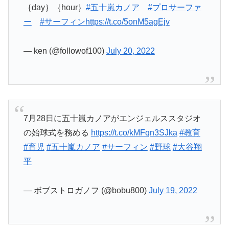
｛day｝｛hour｝
#五十嵐カノア
#プロサーファ
ー
#サーフィン
https://t.co/5onM5agEjv
— ken (@followof100)
July 20, 2022
7月28日に五十嵐カノアがエンジェルススタジオ
の始球式を務める
https://t.co/kMFqn3SJka
#教育
#育児
#五十嵐カノア
#サーフィン
#野球
#大谷翔
平
— ボブストロガノフ (@bobu800)
July 19, 2022