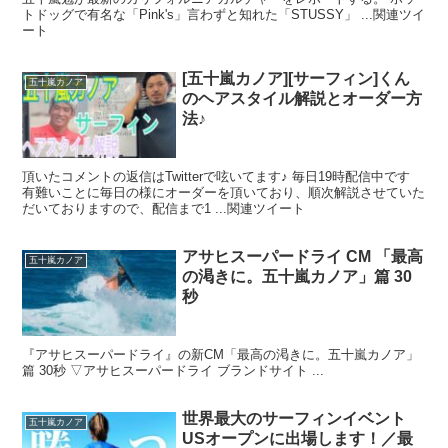
#サーフィン
トドッグで有名な「Pink's」言わずと知れた「STUSSY」 ...関連ツイ
ート
[五十嵐カノア][サーフィン]くん
五十嵐カノア
のヘアスタイル解説とオーダー方
法♪
頂いたコメントの返信はTwitterで呟いてます♪ 毎日19時配信中です
有難いことに毎日の様にオーダーを頂いており、順次解説させていた
だいておりますので、配信まで1 ...関連ツイート
アサヒスーパードライ CM 「最高
五十嵐カノア
の渇きに。五十嵐カノア」篇 30
秒
『アサヒスーパードライ』の新CM「最高の渇きに。五十嵐カノア」
篇 30秒 ▽アサヒスーパードライ ブランドサイト ...
世界最大のサーフィンイベント
五十嵐カノア
USオープンに出場します！／最