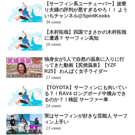
【サーフィン系ユーチューバー】波乗
り夫婦の評判が悪すぎるやろ！！ よう
いちチャンネル@SpiritKooks
34 views
【木村拓哉】四国でまさかの木村拓哉
に遭遇？ サーフィン高知
19 views
独身女が1人で自然の温泉に入りに行
ってきた動画【尻焼温泉】【YZF
R25】 わんぱく女子ライダー
17 views
【TOYOTA】サーフィンにも向いてい
る？！RAV4 ロングボード中積みでき
るのか？！検証 サーファー車
14 views
実はサーフィンが好きな芸能人 サーフ
ィン上手い
13 views