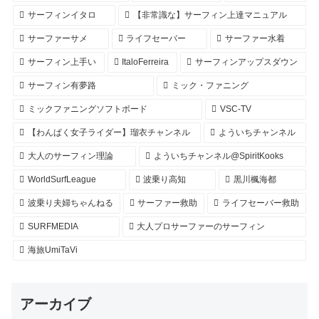
サーフィンイタロ
【非常識な】サーフィン上達マニュアル
サーファーサメ
ライフセーバー
サーファー水着
サーフィン上手い
ItaloFerreira
サーフィンアップスダウン
サーフィン有夢路
ミック・ファニング
ミックファニングソフトボード
VSC-TV
【わんぱく女子ライダー】瑠衣チャンネル
よういちチャンネル
大人のサーフィン理論
よういちチャンネル@SpiritKooks
WorldSurfLeague
波乗り高知
黒川楓海都
波乗り夫婦ちゃんねる
サーファー救助
ライフセーバー救助
SURFMEDIA
大人プロサーファーのサーフィン
海旅UmiTaVi
アーカイブ