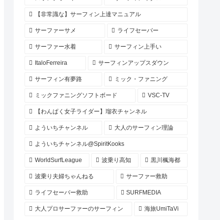
【非常識な】サーフィン上達マニュアル
サーファーサメ
ライフセーバー
サーファー水着
サーフィン上手い
ItaloFerreira
サーフィンアップスダウン
サーフィン有夢路
ミック・ファニング
ミックファニングソフトボード
VSC-TV
【わんぱく女子ライダー】瑠衣チャンネル
よういちチャンネル
大人のサーフィン理論
よういちチャンネル@SpiritKooks
WorldSurfLeague
波乗り高知
黒川楓海都
波乗り夫婦ちゃんねる
サーファー救助
ライフセーバー救助
SURFMEDIA
大人プロサーファーのサーフィン
海旅UmiTaVi