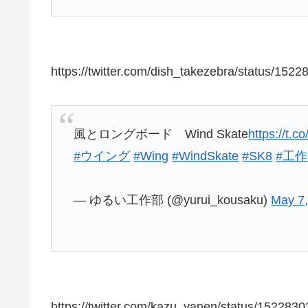
https://twitter.com/dish_takezebra/status/15
風とロングボード Wind Skate
https://t
#ウイング
#Wing
#WindSkate
#SK8
#工作
— ゆるい工作部 (@yurui_kousaku)
May 7
https://twitter.com/kazu_yanen/status/15228