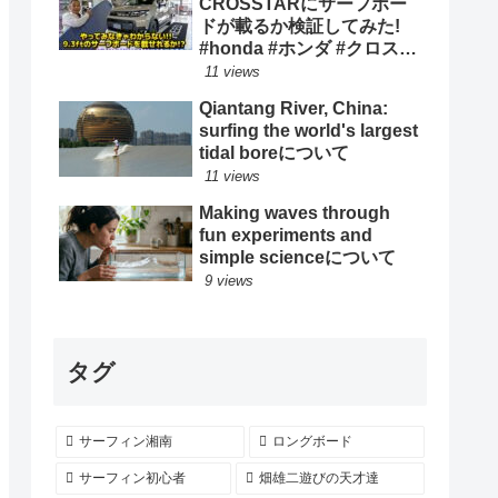
CROSSTARにサーフボー
ドが載るか検証してみた!
#honda #ホンダ #クロスタ
ー #car #freed #フリード #
11 views
新型 #サーフィン ロングボ
Qiantang River, China:
ード
surfing the world's largest
tidal boreについて
11 views
Making waves through
fun experiments and
simple scienceについて
9 views
タグ
サーフィン湘南
ロングボード
サーフィン初心者
畑雄二遊びの天才達