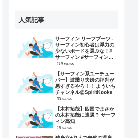
ープンで優勝映像まとめ！
人気記事
サーフィン リーフブーツ -
サーフィン初心者は浮力の
少ないボードを選ぶな！#
サーフィン #サーフィンス
クール #川畑友吾 #千葉 #湘
119 views
南
【サーフィン系ユーチュー
バー】波乗り夫婦の評判が
悪すぎるやろ！！ よういち
チャンネル@SpiritKooks
33 views
【木村拓哉】四国でまさか
の木村拓哉に遭遇？ サーフ
ィン高知
19 views
独身女が1人で自然の温泉