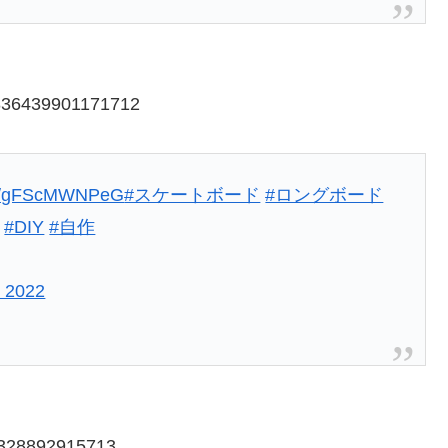
22836439901171712
.co/gFScMWNPeG
#スケートボード
#ロングボード
#DIY
#自作
, 2022
30328892915713