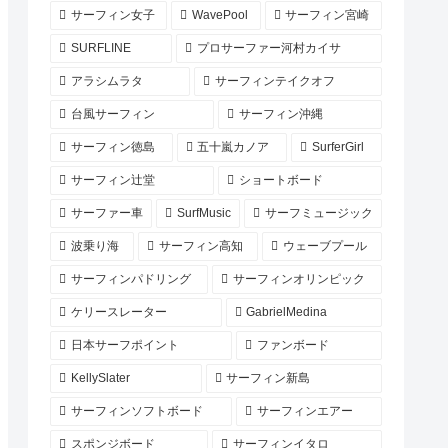
サーフィン女子
WavePool
サーフィン宮崎
SURFLINE
プロサーファー河村カイサ
アラシムラタ
サーフィンテイクオフ
台風サーフィン
サーフィン沖縄
サーフィン徳島
五十嵐カノア
SurferGirl
サーフィン辻堂
ショートボード
サーファー車
SurfMusic
サーフミュージック
波乗り海
サーフィン高知
ウェーブプール
サーフィンパドリング
サーフィンオリンピック
ケリースレーター
GabrielMedina
日本サーフポイント
ファンボード
KellySlater
サーフィン新島
サーフィンソフトボード
サーフィンエアー
スポンジボード
サーフィンイタロ