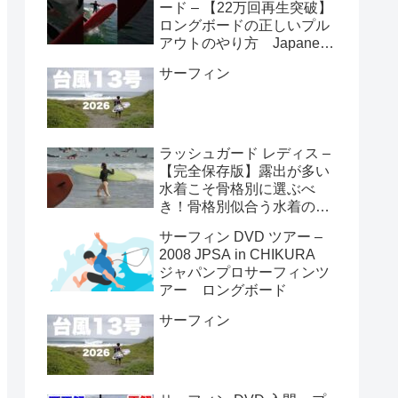
ード – 【22万回再生突破】
ロングボードの正しいプル
アウトのやり方 Japanese
longboarder #サーフィン #
サーフィン
ロングボード #shorts
ラッシュガード レディス –
【完全保存版】露出が多い
水着こそ骨格別に選ぶべ
き！骨格別似合う水着の選
び方👙
サーフィン DVD ツアー –
2008 JPSA in CHIKURA
ジャパンプロサーフィンツ
アー ロングボード
サーフィン