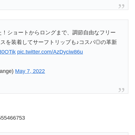
た！ショートからロングまで、調節自由なフリー
スを装着してサーフトリップも♪コスパ◎の革新
s30OTik
pic.twitter.com/AzDyciw86u
ange)
May 7, 2022
4555466753