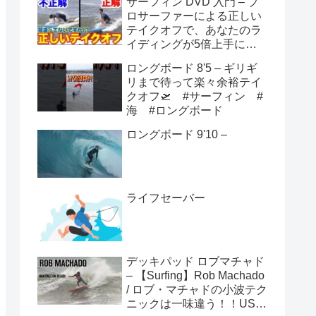
サーフィン DVD 入門 – プ
ロサーファーによる正しい
テイクオフで、あなたのラ
イディングが5倍上手にな
る方法！！
ロングボード 8'5 – ギリギ
リまで待って楽々余裕テイ
クオフ🛫 #サーフィン #
海 #ロングボード
ロングボード 9'10 –
ライフセーバー
デッキパッド ロブマチャド
– 【Surfing】Rob Machado
/ ロブ・マチャドの小波テク
ニックは一味違う！！USオ