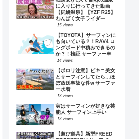
に入りに行ってきた動画
【尻焼温泉】【YZF R25】
わんぱく女子ライダー
15 views
【TOYOTA】サーフィンに
も向いている？！RAV4 ロ
ングボード中積みできるの
か？！検証 サーファー車
14 views
【ポロリ注意】ビキニ美女
とサーフィンしてたら…ほ
ぼ放送事故な件w サーファ
ー水着
13 views
実はサーフィンが好きな芸
能人 サーフィン上手い
13 views
【遊び道具】新型FREED