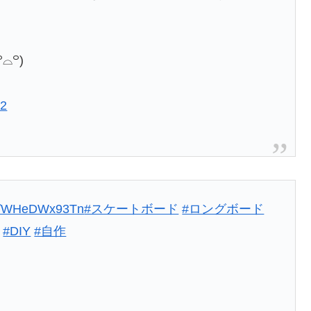
⌓꒪)
22
.co/WHeDWx93Tn
#スケートボード
#ロングボード
#DIY
#自作