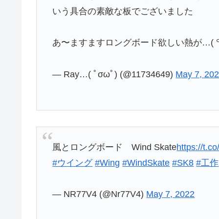
いう具合の素敵な板でございました
あ〜ますますロングボード欲しい熱が…( ꒪
— Ray…( ﾟσωﾟ) (@11734649)
May 7, 20
風とロングボード Wind Skate
https://t
#ウイング
#Wing
#WindSkate
#SK8
#工作
— NR77V4 (@Nr77V4)
May 7, 2022