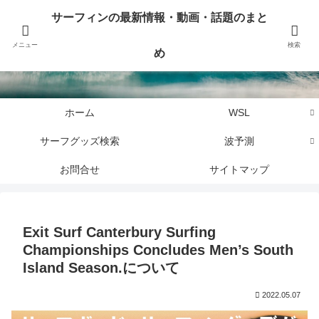
サーフィンに関するニュース・話題や最新情報を写真、画像、動画でまとめて
サーフィンの最新情報・動画・話題のまと
お届けします。
メニュー
検索
め
サーフィンの最新情報・動画・話題のまとめ
ホーム
WSL
サーフグッズ検索
波予測
お問合せ
サイトマップ
Exit Surf Canterbury Surfing
Championships Concludes Men’s South
Island Season.について
2022.05.07