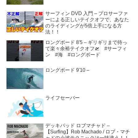
サーフィン DVD 入門 – プロサーファ
ーによる正しいテイクオフで、あなた
のライディングが5倍上手になる方
法！！
ロングボード 8'5 – ギリギリまで待っ
て楽々余裕テイクオフ🛫 #サーフィ
ン #海 #ロングボード
ロングボード 9'10 –
ライフセーバー
デッキパッド ロブマチャド –
【Surfing】Rob Machado / ロブ・マチ
ャドの小波テクニックは一味違う！！