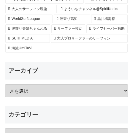
大人のサーフィン理論
よういちチャンネル@SpiritKooks
WorldSurfLeague
波乗り高知
黒川楓海都
波乗り夫婦ちゃんねる
サーファー救助
ライフセーバー救助
SURFMEDIA
大人プロサーファーのサーフィン
海旅UmiTaVi
アーカイブ
カテゴリー