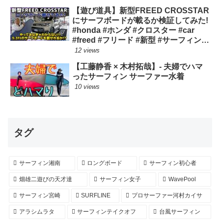
【遊び道具】新型FREED CROSSTAR
にサーフボードが載るか検証してみた!
#honda #ホンダ #クロスター #car
#freed #フリード #新型 #サーフィン
ロングボード
12 views
【工藤静香 × 木村拓哉】- 夫婦でハマ
ったサーフィン サーファー水着
10 views
タグ
サーフィン湘南
ロングボード
サーフィン初心者
畑雄二遊びの天才達
サーフィン女子
WavePool
サーフィン宮崎
SURFLINE
プロサーファー河村カイサ
アラシムラタ
サーフィンテイクオフ
台風サーフィン