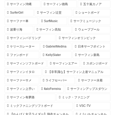
サーフィン沖縄
サーフィン徳島
五十嵐カノア
SurferGirl
サーフィン辻堂
ショートボード
サーファー車
SurfMusic
サーフミュージック
波乗り海
サーフィン高知
ウェーブプール
サーフィンパドリング
サーフィンオリンピック
ケリースレーター
GabrielMedina
日本サーフポイント
ファンボード
KellySlater
サーフィン新島
サーフィンソフトボード
サーフィンエアー
スポンジボード
サーフィンイタロ
【非常識な】サーフィン上達マニュアル
サーファーサメ
ライフセーバー
サーファー水着
サーフィン上手い
ItaloFerreira
サーフィンアップスダウン
サーフィン有夢路
ミック・ファニング
ミックファニングソフトボード
VSC-TV
【わんぱく女子ライダー】瑠衣チャンネル
よういちチャンネル