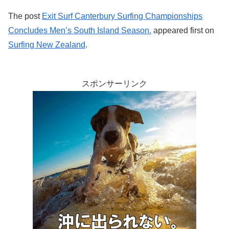
The post
Exit Surf Canterbury Surfing Championships
Concludes Men’s South Island Season.
appeared first on
Surfing New Zealand
.
スポンサーリンク