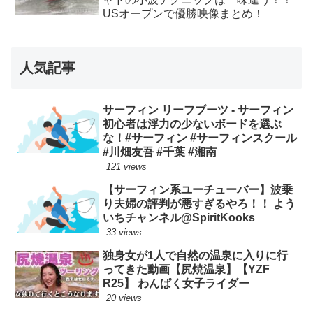
USオープンで優勝映像まとめ！
人気記事
サーフィン リーフブーツ - サーフィン
初心者は浮力の少ないボードを選ぶ
な！#サーフィン #サーフィンスクール
#川畑友吾 #千葉 #湘南
121 views
【サーフィン系ユーチューバー】波乗
り夫婦の評判が悪すぎるやろ！！ よう
いちチャンネル@SpiritKooks
33 views
独身女が1人で自然の温泉に入りに行
ってきた動画【尻焼温泉】【YZF
R25】 わんぱく女子ライダー
20 views