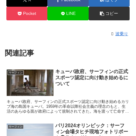
Pocket
LINE
コピー
波乗り
関連記事
キューバ政府、サーフィンの正式
サーフィン
スポーツ認定に向け動き始めるに
ついて
キューバ政府、サーフィンの正式スポーツ認定に向け動き始めるカリ
ブ海の島国キューバ。1959年の革命以降社会主義の理念のもと、生
活のあらゆる面が政府によって規制されてきた。海を渡って亡命する
人が多かったため、サーフィンも規制の対象とされ、海で...
パリ2024オリンピック：サーフ
サーフィン
ィン会場タヒチ現地フォトリポー