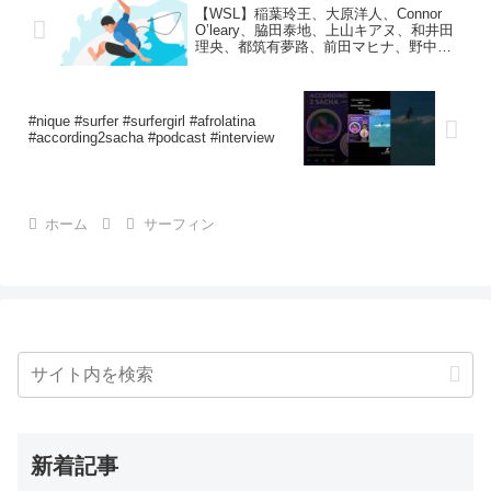
【WSL】稲葉玲王、大原洋人、Connor
O’leary、脇田泰地、上山キアヌ、和井田
理央、都筑有夢路、前田マヒナ、野中美
波、脇田紗良、松永莉奈が参戦！オース
トラリアのスナッパーロックスを舞台に
日本時間の5/7（土）よりCS第1戦”Boost
Mobile Gold Coast Pro”が開幕！について
#nique #surfer #surfergirl #afrolatina
#according2sacha #podcast #interview
ホーム
サーフィン
新着記事